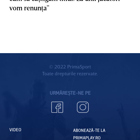
vom renunţa”
© 2022 PrimaSport
Toate drepturile rezervate.
URMĂREȘTE-NE PE
VIDEO
ABONEAZĂ-TE LA
PRIMAPLAY.RO