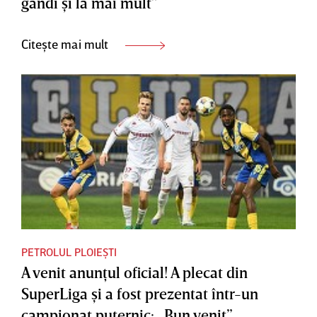
gândi şi la mai mult”
Citește mai mult
PETROLUL PLOIEȘTI
A venit anunţul oficial! A plecat din
SuperLiga şi a fost prezentat într-un
campionat puternic: „Bun venit”