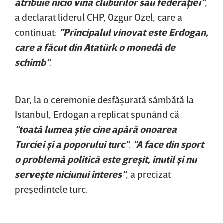
atribuie nicio vină cluburilor sau federaţiei"
,
a declarat liderul CHP, Ozgur Ozel, care a
continuat:
"Principalul vinovat este Erdogan,
care a făcut din Atatürk o monedă de
schimb"
.
Dar, la o ceremonie desfăşurată sâmbătă la
Istanbul, Erdogan a replicat spunând că
"toată lumea ştie cine apără onoarea
Turciei şi a poporului turc"
.
"A face din sport
o problemă politică este greşit, inutil şi nu
serveşte niciunui interes"
, a precizat
preşedintele turc.