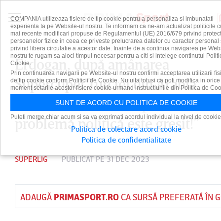
COMPANIA utilizeaza fisiere de tip cookie pentru a personaliza si imbunatati
experienta ta pe Website-ul nostru. Te informam ca ne-am actualizat politicile c
mai recente modificari propuse de Regulamentul (UE) 2016/679 privind protect
persoanelor fizice in ceea ce priveste prelucrarea datelor cu caracter personal 
privind libera circulatie a acestor date. Inainte de a continua navigarea pe Web
nostru te rugam sa aloci timpul necesar pentru a citi si intelege continutul Politi
Erdogan, după amânarea
Cookie.
Prin continuarea navigarii pe Website-ul nostru confirmi acceptarea utilizarii fis
Supercupei Turciei din Arabia
de tip cookie conform Politicii de Cookie. Nu uita totusi ca poti modifica in orice
moment setarile acestor fisiere cookie urmand instructiunile din Politica de Coo
Saudită: ”A face din sport o
SUNT DE ACORD CU POLITICA DE COOKIE
Puteti merge chiar acum si sa va exprimati acordul individual la nivel de cookie
problemă politică este greşit!”
Politica de colectare acord cookie
Politica de confidentialitate
SUPERLIG
PUBLICAT PE 31 DEC 2023
ADAUGĂ
PRIMASPORT.RO
CA SURSĂ PREFERATĂ ÎN 