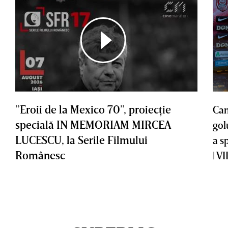
”Eroii de la Mexico 70”, proiecţie
Cam
specială IN MEMORIAM MIRCEA
gol
LUCESCU, la Serile Filmului
a s
Românesc
| V