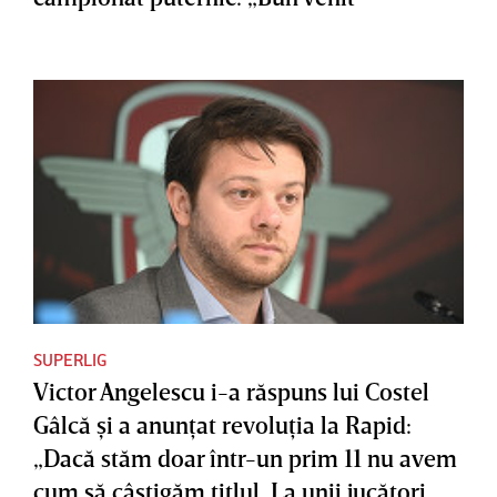
SUPERLIG
Victor Angelescu i-a răspuns lui Costel
Gâlcă şi a anunţat revoluţia la Rapid:
„Dacă stăm doar într-un prim 11 nu avem
cum să câştigăm titlul. La unii jucători