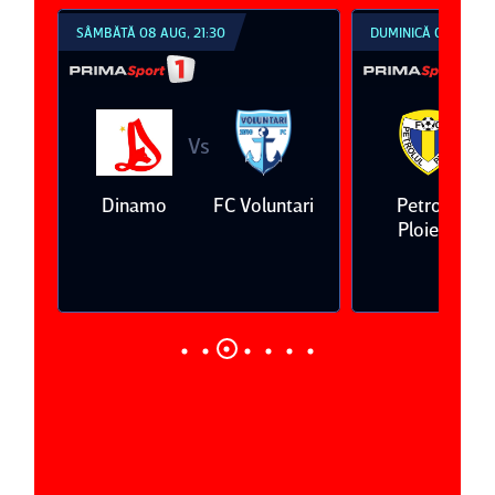
SÂMBĂTĂ 08 AUG, 21:30
DUMINICĂ 09 AUG, 1
Vs
V
eda
Dinamo
FC Voluntari
Petrolul
Ploieşti