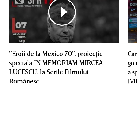
”Eroii de la Mexico 70”, proiecţie
Cam
specială IN MEMORIAM MIRCEA
gol
LUCESCU, la Serile Filmului
a s
Românesc
| V