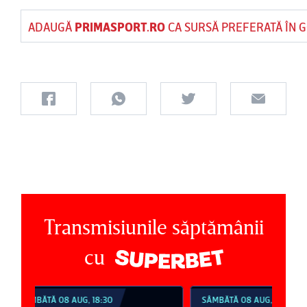
ADAUGĂ
PRIMASPORT.RO
CA SURSĂ PREFERATĂ ÎN 
Transmisiunile săptămânii
cu
SÂMBĂTĂ 08 AUG, 21:30
DUMINICĂ 09 AUG, 1