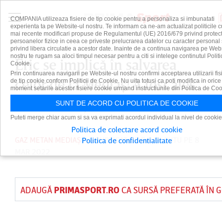
COMPANIA utilizeaza fisiere de tip cookie pentru a personaliza si imbunatati
experienta ta pe Website-ul nostru. Te informam ca ne-am actualizat politicile c
mai recente modificari propuse de Regulamentul (UE) 2016/679 privind protect
persoanelor fizice in ceea ce priveste prelucrarea datelor cu caracter personal 
privind libera circulatie a acestor date. Inainte de a continua navigarea pe Web
nostru te rugam sa aloci timpul necesar pentru a citi si intelege continutul Politi
Eric se implică în salvarea
Cookie.
Prin continuarea navigarii pe Website-ul nostru confirmi acceptarea utilizarii fis
celor de la Mediaş! A fost ales
de tip cookie conform Politicii de Cookie. Nu uita totusi ca poti modifica in orice
moment setarile acestor fisiere cookie urmand instructiunile din Politica de Coo
într-o funcţie de conducere
SUNT DE ACORD CU POLITICA DE COOKIE
Puteti merge chiar acum si sa va exprimati acordul individual la nivel de cookie
Politica de colectare acord cookie
GAZ METAN MEDIAȘ
PUBLICAT DE
DAIAN CUTU
PE 8
Politica de confidentialitate
MAR 2022
ADAUGĂ
PRIMASPORT.RO
CA SURSĂ PREFERATĂ ÎN 