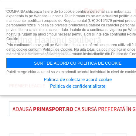
COMPANIA utilizeaza fisiere de tip cookie pentru a personaliza si imbunatati
experienta ta pe Website-ul nostru. Te informam ca ne-am actualizat politicile c
mai recente modificari propuse de Regulamentul (UE) 2016/679 privind protect
persoanelor fizice in ceea ce priveste prelucrarea datelor cu caracter personal 
privind libera circulatie a acestor date. Inainte de a continua navigarea pe Web
nostru te rugam sa aloci timpul necesar pentru a citi si intelege continutul Politi
Erling Haaland spulberă
Cookie.
Prin continuarea navigarii pe Website-ul nostru confirmi acceptarea utilizarii fis
Premier League! Borna istorică
de tip cookie conform Politicii de Cookie. Nu uita totusi ca poti modifica in orice
moment setarile acestor fisiere cookie urmand instructiunile din Politica de Coo
atinsă de norvegian
SUNT DE ACORD CU POLITICA DE COOKIE
Puteti merge chiar acum si sa va exprimati acordul individual la nivel de cookie
Politica de colectare acord cookie
PREMIER LEAGUE
PUBLICAT PE 3 DEC 2025
Politica de confidentialitate
ADAUGĂ
PRIMASPORT.RO
CA SURSĂ PREFERATĂ ÎN 