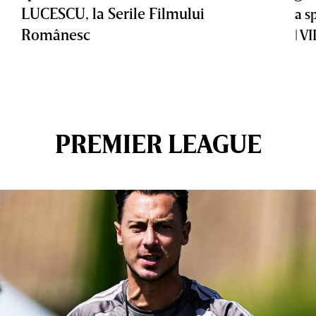
LUCESCU, la Serile Filmului
a s
Românesc
| V
PREMIER LEAGUE