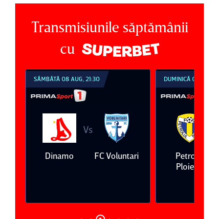
Transmisiunile săptămânii
cu
SÂMBĂTĂ 08 AUG, 21:30
DUMINICĂ 09 AUG, 1
Vs
V
eda
Dinamo
FC Voluntari
Petrolul
Ploieşti