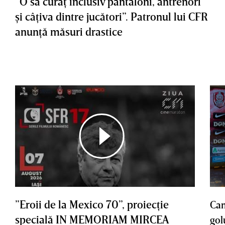
”O să curăţ inclusiv pantaloni, antrenori
şi câţiva dintre jucători”. Patronul lui CFR
anunţă măsuri drastice
”Eroii de la Mexico 70”, proiecţie
Cam
specială IN MEMORIAM MIRCEA
gol