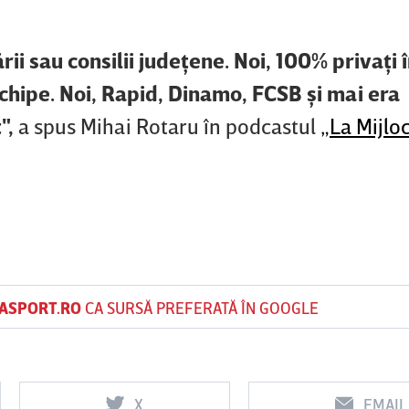
ii sau consilii judeţene. Noi, 100% privaţi 
hipe. Noi, Rapid, Dinamo, FCSB şi mai era
",
a spus Mihai Rotaru în podcastul
„La Mijloc
ASPORT.RO
CA SURSĂ PREFERATĂ ÎN GOOGLE
X
EMAIL