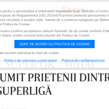
e pentru a personaliza si imbunatati experienta ta pe Website-ul nostr
i propuse de Regulamentul (UE) 2016/679 privind protectia persoanelor f
ibera circulatie a acestor date. Inainte de a continua navigarea pe Websi
l Politicii de Cookie.
ostru confirmi acceptarea utilizarii fisierelor de tip cookie conform Polit
 fisiere cookie urmand instructiunile din Politica de Cookie.
SUNT DE ACORD CU POLITICA DE COOKIE
i acordul individual la nivel de cookie:
T SUPER OK”! MIHAI
Politica de colectare acord cookie
Politica de confidentialitate
UMIT PRIETENII DINT
 SUPERLIGĂ
0
VINERI 07 AUG, 21:00
SÂ