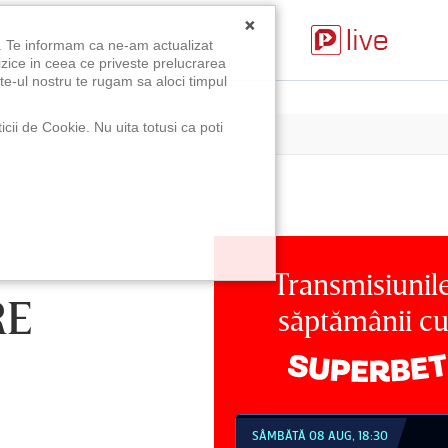
×
u. Te informam ca ne-am actualizat
izice in ceea ce priveste prelucrarea
te-ul nostru te rugam sa aloci timpul
icii de Cookie. Nu uita totusi ca poti
Transmisiunil
RE
săptămânii c
MBĂTĂ 08 AUG, 18:30
SÂMBĂTĂ 08 AUG, 21:30