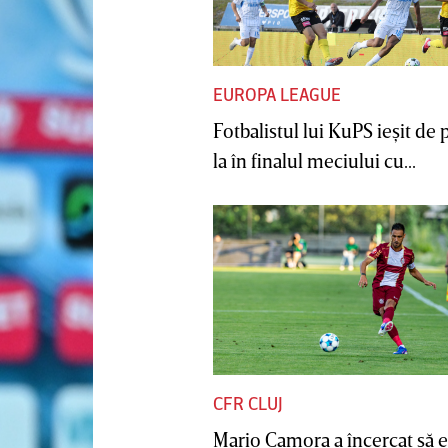
EUROPA LEAGUE
Fotbalistul lui KuPS ieşit de 
la în finalul meciului cu...
CFR CLUJ
Mario Camora a încercat să e