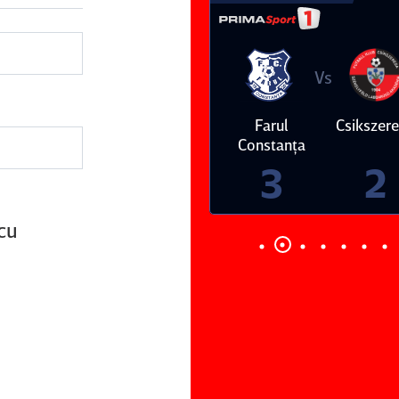
Vs
Vs
Farul
Csikszereda
Dinamo
FC Volunt
Constanţa
4
0
3
2
 cu