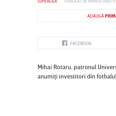
SUPERLIGA
PUBLICAT DE
MARIUS IVAŞCU
ADAUGĂ
PRIM
Vs
FC Botoşani
Corvinul
Sepsi OSK S
Hunedoara
Gheorghe
FACEBOOK
Mihai Rotaru, patronul Universi
anumiţi investitori din fotbal