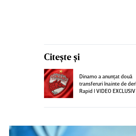
Citește și
construcţia!
Dinamo a anunţat două
 care Marius
transferuri înainte de de
t
Rapid | VIDEO EXCLUSIV