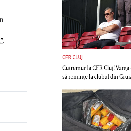
în
”
.
CFR CLUJ
Cutremur la CFR Cluj! Varga 
să renunţe la clubul din Gruia 