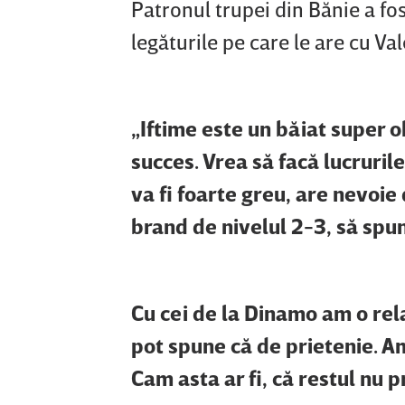
Patronul trupei din Bănie a fost
legăturile pe care le are cu Va
„Iftime este un băiat super o
succes. Vrea să facă lucruril
va fi foarte greu, are nevoi
brand de nivelul 2-3, să spu
Cu cei de la Dinamo am o rel
pot spune că de prietenie. Am
Cam asta ar fi, că restul nu p