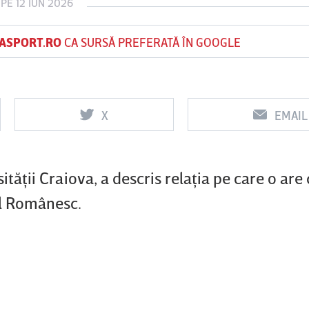
PE 12 IUN 2026
ASPORT.RO
CA SURSĂ PREFERATĂ ÎN GOOGLE
Vs
Vs
f
FCSB
UTA Arad
Rapid
X
EMAIL
0
0
tăţii Craiova, a descris relaţia pe care o are
ul Românesc.