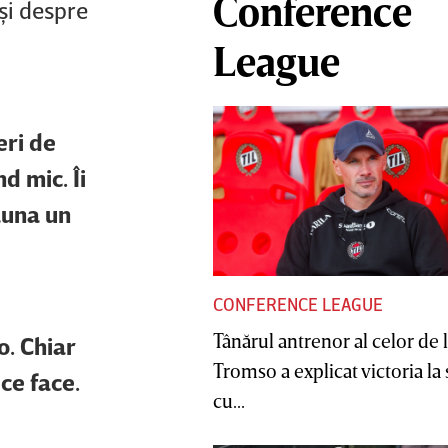
Conference
 şi despre
League
eri de
d mic. Îi
auna un
CONFERENCE LEAGUE
Tânărul antrenor al celor de 
o. Chiar
Tromso a explicat victoria la
ce face.
cu...