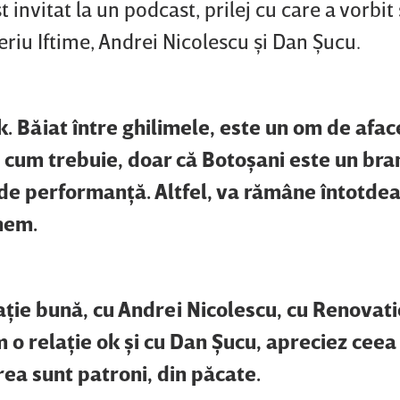
 invitat la un podcast, prilej cu care a vorbit
leriu Iftime, Andrei Nicolescu şi Dan Şucu.
k. Băiat între ghilimele, este un om de afac
e cum trebuie, doar că Botoşani este un bran
e de performanţă. Altfel, va rămâne întotde
nem.
aţie bună, cu Andrei Nicolescu, cu Renovati
 o relaţie ok şi cu Dan Şucu, apreciez ceea 
rea sunt patroni, din păcate.