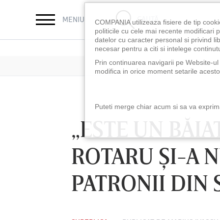
CAUTĂ
MENIU
COMPANIA utilizeaza fisiere de tip cooki
politicile cu cele mai recente modificar
datelor cu caracter personal si privind l
necesar pentru a citi si intelege continutu
Prin continuarea navigarii pe Website-ul n
modifica in orice moment setarile acestor
Puteti merge chiar acum si sa va exprimat
„ESTE UN BĂIA
ROTARU ŞI-A N
PATRONII DIN
LUNI 10 AUG, 18:30
LUNI 10 AUG, 21:3