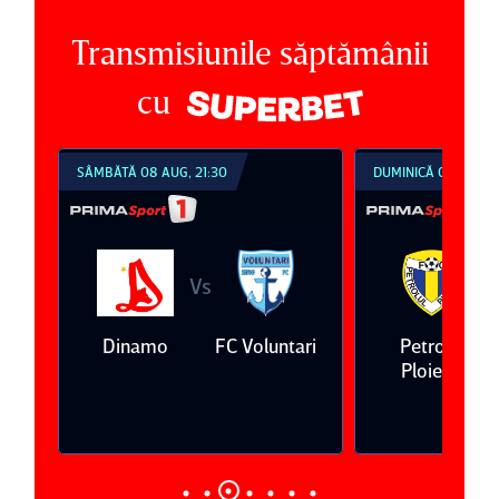
Transmisiunile săptămânii
cu
SÂMBĂTĂ 08 AUG, 21:30
DUMINICĂ 09 AUG, 1
Vs
V
eda
Dinamo
FC Voluntari
Petrolul
Ploieşti