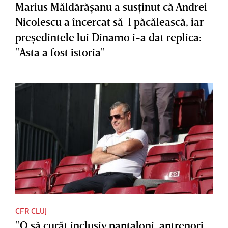
Marius Măldărăşanu a susţinut că Andrei
Nicolescu a încercat să-l păcălească, iar
preşedintele lui Dinamo i-a dat replica:
”Asta a fost istoria”
CFR CLUJ
”O să curăţ inclusiv pantaloni, antrenori