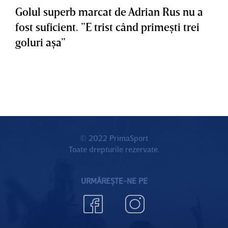
Golul superb marcat de Adrian Rus nu a
fost suficient. ”E trist când primeşti trei
goluri aşa”
© 2022 PrimaSport
Toate drepturile rezervate.
URMĂREȘTE-NE PE