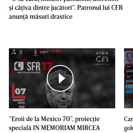
şi câţiva dintre jucători”. Patronul lui CFR
anunţă măsuri drastice
”Eroii de la Mexico 70”, proiecţie
Cam
specială IN MEMORIAM MIRCEA
gol