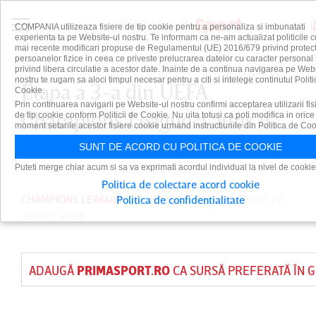
COMPANIA utilizeaza fisiere de tip cookie pentru a personaliza si imbunatati
experienta ta pe Website-ul nostru. Te informam ca ne-am actualizat politicile c
mai recente modificari propuse de Regulamentul (UE) 2016/679 privind protect
persoanelor fizice in ceea ce priveste prelucrarea datelor cu caracter personal 
privind libera circulatie a acestor date. Inainte de a continua navigarea pe Web
nostru te rugam sa aloci timpul necesar pentru a citi si intelege continutul Politi
Etapa a 3-a din UEFA
Cookie.
Prin continuarea navigarii pe Website-ul nostru confirmi acceptarea utilizarii fis
Champions League a atins o
de tip cookie conform Politicii de Cookie. Nu uita totusi ca poti modifica in orice
moment setarile acestor fisiere cookie urmand instructiunile din Politica de Coo
bornă record
SUNT DE ACORD CU POLITICA DE COOKIE
Puteti merge chiar acum si sa va exprimati acordul individual la nivel de cookie
Politica de colectare acord cookie
CHAMPIONS LEAGUE
PUBLICAT DE
PRIMA SPORT
PE
Politica de confidentialitate
23 OCT 2025
ADAUGĂ
PRIMASPORT.RO
CA SURSĂ PREFERATĂ ÎN 