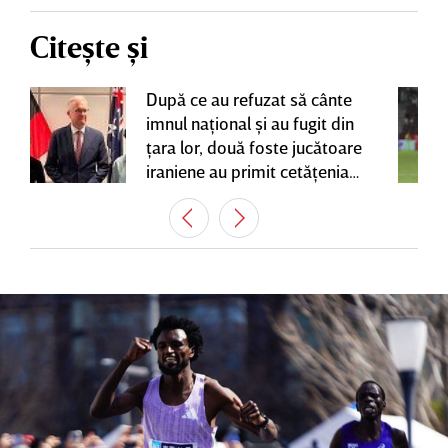
Citește și
După ce au refuzat să cânte
imnul naţional şi au fugit din
ţara lor, două foste jucătoare
iraniene au primit cetăţenia
australiană