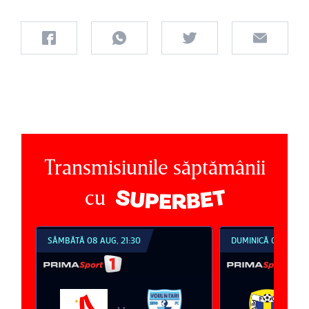
Transmisiunile săptămânii
cu
SÂMBĂTĂ 08 AUG, 21:30
DUMINICĂ 09 AUG, 1