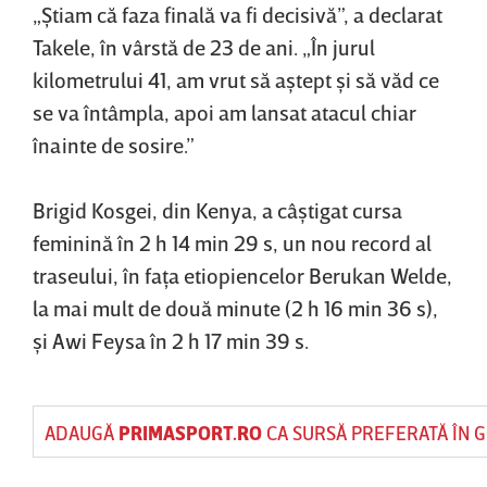
„Ştiam că faza finală va fi decisivă”, a declarat
Takele, în vârstă de 23 de ani. „În jurul
kilometrului 41, am vrut să aştept şi să văd ce
se va întâmpla, apoi am lansat atacul chiar
înainte de sosire.”
Brigid Kosgei, din Kenya, a câştigat cursa
feminină în 2 h 14 min 29 s, un nou record al
traseului, în faţa etiopiencelor Berukan Welde,
la mai mult de două minute (2 h 16 min 36 s),
şi Awi Feysa în 2 h 17 min 39 s.
ADAUGĂ
PRIMASPORT.RO
CA SURSĂ PREFERATĂ ÎN 