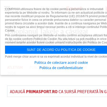
COMPANIA utilizeaza fisiere de tip cookie pentru a personaliza si imbunatati
experienta ta pe Website-ul nostru. Te informam ca ne-am actualizat politicile c
mai recente modificari propuse de Regulamentul (UE) 2016/679 privind protect
persoanelor fizice in ceea ce priveste prelucrarea datelor cu caracter personal 
privind libera circulatie a acestor date. Inainte de a continua navigarea pe Web
nostru te rugam sa aloci timpul necesar pentru a citi si intelege continutul Politi
Etiopianul Takele a câştigat
Cookie.
Prin continuarea navigarii pe Website-ul nostru confirmi acceptarea utilizarii fis
maratonul de la Tokyo pentru
de tip cookie conform Politicii de Cookie. Nu uita totusi ca poti modifica in orice
moment setarile acestor fisiere cookie urmand instructiunile din Politica de Coo
a doua oară consecutiv
SUNT DE ACORD CU POLITICA DE COOKIE
Puteti merge chiar acum si sa va exprimati acordul individual la nivel de cookie
Politica de colectare acord cookie
ATLETISM
PUBLICAT DE
DAIAN CUTU
PE 1 MAR
Politica de confidentialitate
2026
ADAUGĂ
PRIMASPORT.RO
CA SURSĂ PREFERATĂ ÎN 