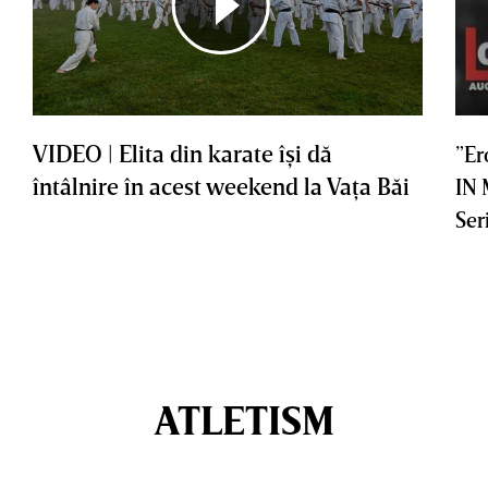
VIDEO | Elita din karate îşi dă
”Er
întâlnire în acest weekend la Vaţa Băi
IN
Ser
ATLETISM