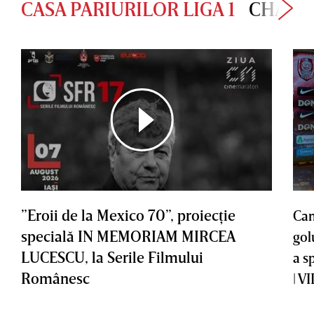
CASA PARIURILOR LIGA 1
CHAMP
”Eroii de la Mexico 70”, proiecţie
Cam
specială IN MEMORIAM MIRCEA
gol
LUCESCU, la Serile Filmului
a s
Românesc
| V