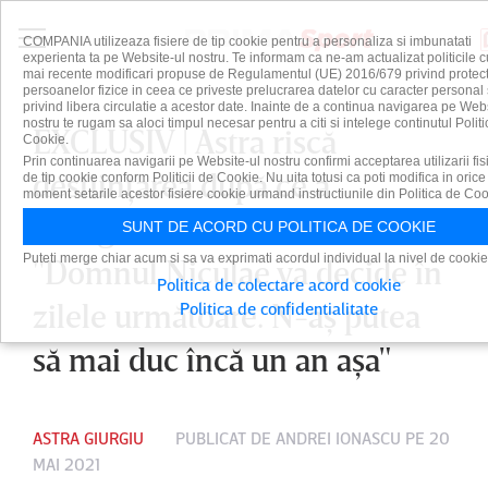
COMPANIA utilizeaza fisiere de tip cookie pentru a personaliza si imbunatati
experienta ta pe Website-ul nostru. Te informam ca ne-am actualizat politicile c
mai recente modificari propuse de Regulamentul (UE) 2016/679 privind protect
persoanelor fizice in ceea ce priveste prelucrarea datelor cu caracter personal 
privind libera circulatie a acestor date. Inainte de a continua navigarea pe Web
nostru te rugam sa aloci timpul necesar pentru a citi si intelege continutul Politi
EXCLUSIV | Astra riscă
Cookie.
Prin continuarea navigarii pe Website-ul nostru confirmi acceptarea utilizarii fis
desfiinţarea după ce a
de tip cookie conform Politicii de Cookie. Nu uita totusi ca poti modifica in orice
moment setarile acestor fisiere cookie urmand instructiunile din Politica de Coo
retrogradat. Dani Coman:
SUNT DE ACORD CU POLITICA DE COOKIE
Puteti merge chiar acum si sa va exprimati acordul individual la nivel de cookie
"Domnul Niculae va decide în
Politica de colectare acord cookie
zilele următoare. N-aş putea
Politica de confidentialitate
să mai duc încă un an aşa"
ASTRA GIURGIU
PUBLICAT DE
ANDREI IONASCU
PE 20
MAI 2021