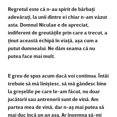
Regretul este că n-au spirit de bărbaţi
adevăraţi, la unii dintre ei chiar n-am văzut
asta. Domnul Niculae e de apreciat,
indiferent de greutăţile prin care a trecut, a
ţinut această echipă în viaţă, aşa cum a
putut dumnealui. Ne dăm seama că nu
putea face mai mult.
E greu de spus acum dacă voi continua. Întâi
trebuie să mă liniştesc, să mă gândesc bine
la greşelile pe care le-am făcut, nu doar
jucătorii sau antrenorii sunt de vină. Am
partea mea de vină, dar n-aş mai putea să
mai duc încă un an aşa. Ar însemna să-mi