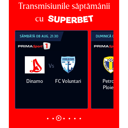
Transmisiunile săptămânii
cu
SÂMBĂTĂ 08 AUG, 21:30
DUMINICĂ 09 AUG, 1
Vs
V
eda
Dinamo
FC Voluntari
Petrolul
Ploieşti