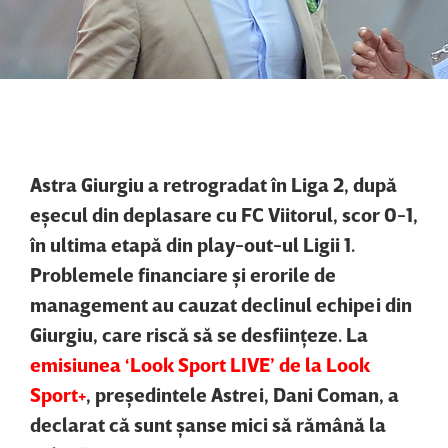
Astra Giurgiu a retrogradat în Liga 2, după
eşecul din deplasare cu FC Viitorul, scor 0-1,
în ultima etapă din play-out-ul Ligii 1.
Problemele financiare şi erorile de
management au cauzat declinul echipei din
Giurgiu, care riscă să se desfiinţeze. La
emisiunea ‘Look Sport LIVE’ de la Look
Sport+
, preşedintele Astrei, Dani Coman, a
declarat că sunt şanse mici să rămână la