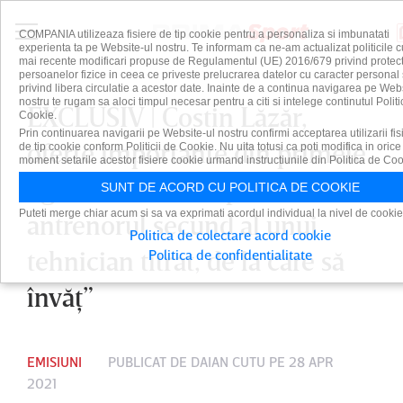
COMPANIA utilizeaza fisiere de tip cookie pentru a personaliza si imbunatati
experienta ta pe Website-ul nostru. Te informam ca ne-am actualizat politicile c
mai recente modificari propuse de Regulamentul (UE) 2016/679 privind protect
persoanelor fizice in ceea ce priveste prelucrarea datelor cu caracter personal 
privind libera circulatie a acestor date. Inainte de a continua navigarea pe Web
nostru te rugam sa aloci timpul necesar pentru a citi si intelege continutul Politi
EXCLUSIV | Costin Lăzăr,
Cookie.
Prin continuarea navigarii pe Website-ul nostru confirmi acceptarea utilizarii fis
oferte importante din primele
de tip cookie conform Politicii de Cookie. Nu uita totusi ca poti modifica in orice
moment setarile acestor fisiere cookie urmand instructiunile din Politica de Coo
ligi. ”Nu mi-ar displăcea să fiu
SUNT DE ACORD CU POLITICA DE COOKIE
Puteti merge chiar acum si sa va exprimati acordul individual la nivel de cookie
antrenorul secund al unui
Politica de colectare acord cookie
tehnician titrat, de la care să
Politica de confidentialitate
învăţ”
EMISIUNI
PUBLICAT DE
DAIAN CUTU
PE 28 APR
2021