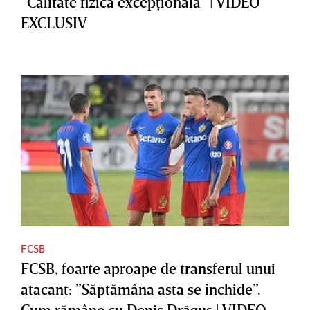
”Calitate fizică excepţională” | VIDEO
EXCLUSIV
FCSB
FCSB, foarte aproape de transferul unui
atacant: ”Săptămâna asta se închide”.
Cum rămâne cu Denis Drăguş | VIDEO