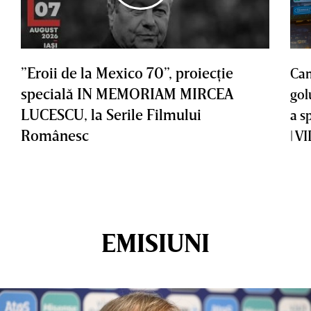
”Eroii de la Mexico 70”, proiecţie
Cam
specială IN MEMORIAM MIRCEA
gol
LUCESCU, la Serile Filmului
a s
Românesc
| V
EMISIUNI