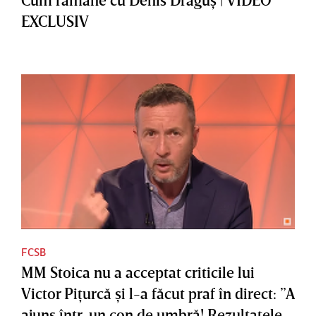
EXCLUSIV
FCSB
MM Stoica nu a acceptat criticile lui
Victor Piţurcă şi l-a făcut praf în direct: ”A
ajuns într-un con de umbră! Rezultatele