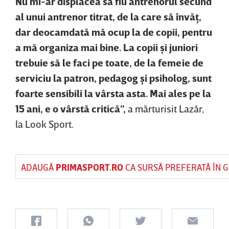
Nu mi-ar displăcea să fiu antrenorul secund
al unui antrenor titrat, de la care să învăţ,
dar deocamdată mă ocup la de copii, pentru
a mă organiza mai bine. La copii şi juniori
trebuie să le faci pe toate, de la femeie de
serviciu la patron, pedagog şi psiholog, sunt
foarte sensibili la vârsta asta. Mai ales pe la
15 ani, e o vârstă critică”,
a mărturisit Lazăr,
la Look Sport.
ADAUGĂ
PRIMASPORT.RO
CA SURSĂ PREFERATĂ ÎN 