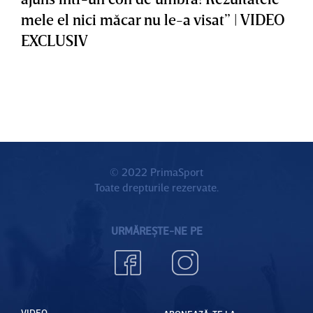
mele el nici măcar nu le-a visat” | VIDEO
EXCLUSIV
© 2022 PrimaSport
Toate drepturile rezervate.
URMĂREȘTE-NE PE
VIDEO