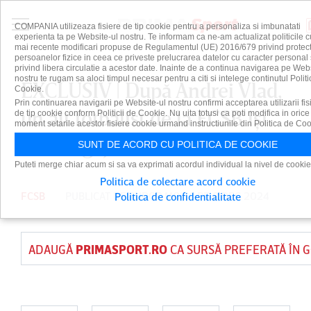
COMPANIA utilizeaza fisiere de tip cookie pentru a personaliza si imbunatati
experienta ta pe Website-ul nostru. Te informam ca ne-am actualizat politicile c
mai recente modificari propuse de Regulamentul (UE) 2016/679 privind protect
persoanelor fizice in ceea ce priveste prelucrarea datelor cu caracter personal 
privind libera circulatie a acestor date. Inainte de a continua navigarea pe Web
nostru te rugam sa aloci timpul necesar pentru a citi si intelege continutul Politi
EXCLUSIV | După Andrei Vlad,
Cookie.
Prin continuarea navigarii pe Website-ul nostru confirmi acceptarea utilizarii fis
un alt fotbalist de la FCSB îşi
de tip cookie conform Politicii de Cookie. Nu uita totusi ca poti modifica in orice
moment setarile acestor fisiere cookie urmand instructiunile din Politica de Coo
face bagajele
SUNT DE ACORD CU POLITICA DE COOKIE
Puteti merge chiar acum si sa va exprimati acordul individual la nivel de cookie
Politica de colectare acord cookie
FCSB
PUBLICAT DE
TUDOR MOISA
PE 8 DEC 2024
Politica de confidentialitate
ADAUGĂ
PRIMASPORT.RO
CA SURSĂ PREFERATĂ ÎN 