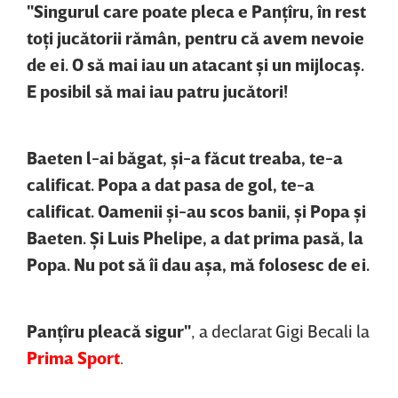
"Singurul care poate pleca e Panţîru, în rest
toţi jucătorii rămân, pentru că avem nevoie
de ei. O să mai iau un atacant şi un mijlocaş.
E posibil să mai iau patru jucători!
Baeten l-ai băgat, şi-a făcut treaba, te-a
calificat. Popa a dat pasa de gol, te-a
calificat. Oamenii şi-au scos banii, şi Popa şi
Baeten. Şi Luis Phelipe, a dat prima pasă, la
Popa. Nu pot să îi dau aşa, mă folosesc de ei.
Panţîru pleacă sigur"
, a declarat Gigi Becali la
Prima Sport
.