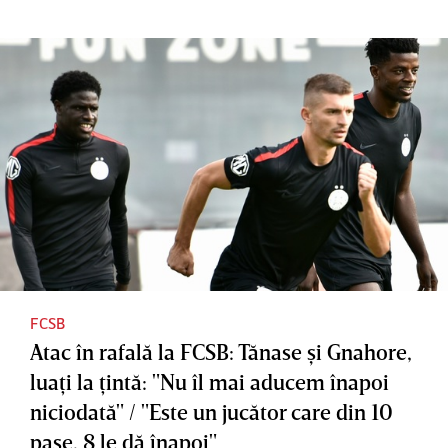
FCSB
Atac în rafală la FCSB: Tănase şi Gnahore,
luaţi la ţintă: "Nu îl mai aducem înapoi
niciodată" / "Este un jucător care din 10
pase, 8 le dă înapoi"