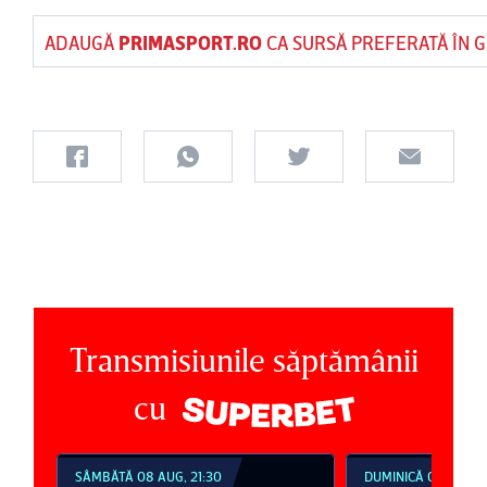
ADAUGĂ
PRIMASPORT.RO
CA SURSĂ PREFERATĂ ÎN 
Transmisiunile săptămânii
cu
SÂMBĂTĂ 08 AUG, 21:30
DUMINICĂ 09 AUG, 1