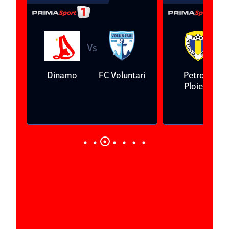
Vs
V
eda
Dinamo
FC Voluntari
Petrolul
Ploieşti