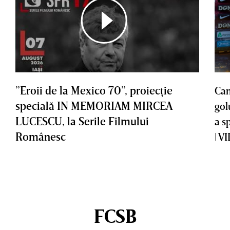
”Eroii de la Mexico 70”, proiecţie
Cam
specială IN MEMORIAM MIRCEA
gol
LUCESCU, la Serile Filmului
a s
Românesc
| V
FCSB