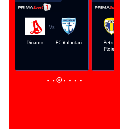
Vs
V
eda
Dinamo
FC Voluntari
Petrolul
Ploieşti