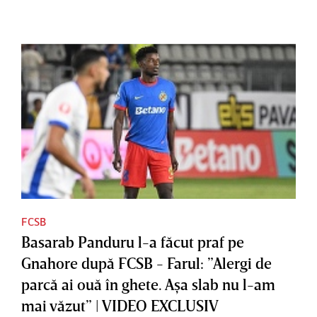
FCSB
Basarab Panduru l-a făcut praf pe
Gnahore după FCSB - Farul: ”Alergi de
parcă ai ouă în ghete. Aşa slab nu l-am
mai văzut” | VIDEO EXCLUSIV