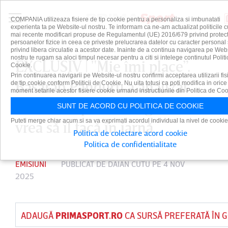
COMPANIA utilizeaza fisiere de tip cookie pentru a personaliza si imbunatati
experienta ta pe Website-ul nostru. Te informam ca ne-am actualizat politicile c
mai recente modificari propuse de Regulamentul (UE) 2016/679 privind protect
persoanelor fizice in ceea ce priveste prelucrarea datelor cu caracter personal 
privind libera circulatie a acestor date. Inainte de a continua navigarea pe Web
nostru te rugam sa aloci timpul necesar pentru a citi si intelege continutul Politi
EXCLUSIV | "Mie îmi place”.
Cookie.
Prin continuarea navigarii pe Website-ul nostru confirmi acceptarea utilizarii fis
Basarab Panduru a analizat
de tip cookie conform Politicii de Cookie. Nu uita totusi ca poti modifica in orice
moment setarile acestor fisiere cookie urmand instructiunile din Politica de Coo
transferul pe care Gigi Becali
SUNT DE ACORD CU POLITICA DE COOKIE
Puteti merge chiar acum si sa va exprimati acordul individual la nivel de cookie
vrea să îl facă în iarnă
Politica de colectare acord cookie
Politica de confidentialitate
EMISIUNI
PUBLICAT DE
DAIAN CUTU
PE 4 NOV
2025
ADAUGĂ
PRIMASPORT.RO
CA SURSĂ PREFERATĂ ÎN 