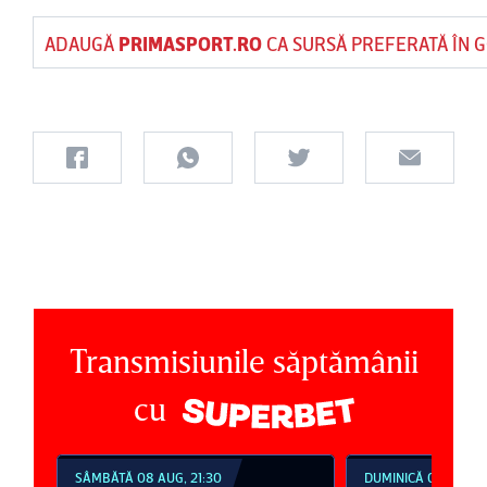
ADAUGĂ
PRIMASPORT.RO
CA SURSĂ PREFERATĂ ÎN 
Transmisiunile săptămânii
cu
SÂMBĂTĂ 08 AUG, 21:30
DUMINICĂ 09 AUG, 1