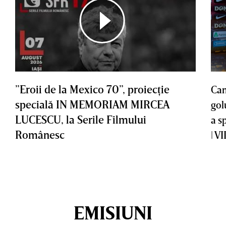
”Eroii de la Mexico 70”, proiecţie
Cam
specială IN MEMORIAM MIRCEA
gol
LUCESCU, la Serile Filmului
a s
Românesc
| V
EMISIUNI