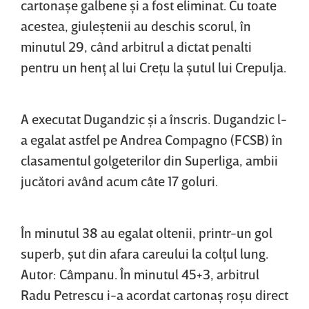
cartonaşe galbene şi a fost eliminat. Cu toate
acestea, giuleştenii au deschis scorul, în
minutul 29, când arbitrul a dictat penalti
pentru un henţ al lui Creţu la şutul lui Crepulja.
A executat Dugandzic şi a înscris. Dugandzic l-
a egalat astfel pe Andrea Compagno (FCSB) în
clasamentul golgeterilor din Superliga, ambii
jucători având acum câte 17 goluri.
În minutul 38 au egalat oltenii, printr-un gol
superb, şut din afara careului la colţul lung.
Autor: Câmpanu. În minutul 45+3, arbitrul
Radu Petrescu i-a acordat cartonaş roşu direct