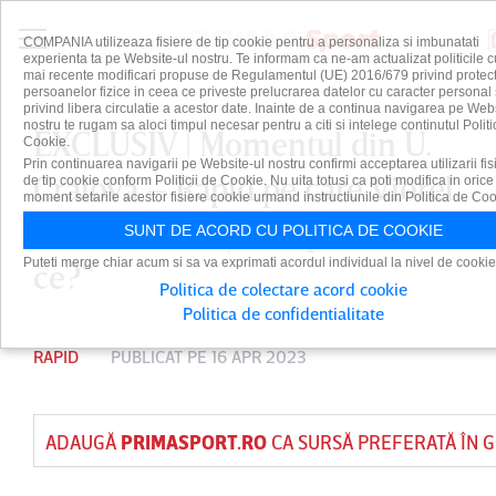
COMPANIA utilizeaza fisiere de tip cookie pentru a personaliza si imbunatati
experienta ta pe Website-ul nostru. Te informam ca ne-am actualizat politicile c
mai recente modificari propuse de Regulamentul (UE) 2016/679 privind protect
persoanelor fizice in ceea ce priveste prelucrarea datelor cu caracter personal 
privind libera circulatie a acestor date. Inainte de a continua navigarea pe Web
nostru te rugam sa aloci timpul necesar pentru a citi si intelege continutul Politi
EXCLUSIV | Momentul din U.
Cookie.
Prin continuarea navigarii pe Website-ul nostru confirmi acceptarea utilizarii fis
Craiova – Rapid pe care Viorel
de tip cookie conform Politicii de Cookie. Nu uita totusi ca poti modifica in orice
moment setarile acestor fisiere cookie urmand instructiunile din Politica de Coo
Moldovan nu şi-l explică: ”De
SUNT DE ACORD CU POLITICA DE COOKIE
Puteti merge chiar acum si sa va exprimati acordul individual la nivel de cookie
ce?”
Politica de colectare acord cookie
Politica de confidentialitate
RAPID
PUBLICAT PE 16 APR 2023
ADAUGĂ
PRIMASPORT.RO
CA SURSĂ PREFERATĂ ÎN 