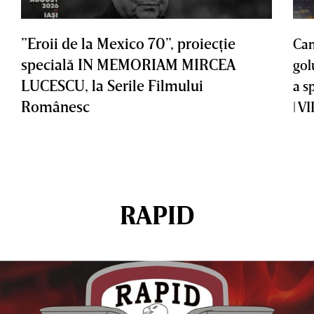
”Eroii de la Mexico 70”, proiecţie
Cam
specială IN MEMORIAM MIRCEA
gol
LUCESCU, la Serile Filmului
a s
Românesc
| V
RAPID