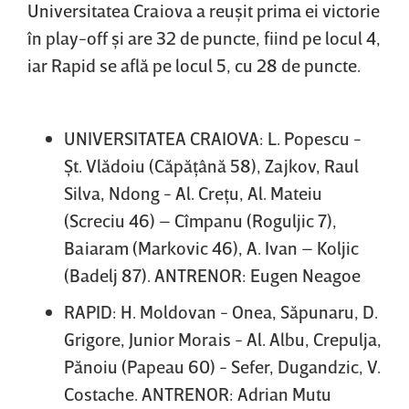
Universitatea Craiova a reuşit prima ei victorie
în play-off şi are 32 de puncte, fiind pe locul 4,
iar Rapid se află pe locul 5, cu 28 de puncte.
UNIVERSITATEA CRAIOVA: L. Popescu -
Şt. Vlădoiu (Căpăţână 58), Zajkov, Raul
Silva, Ndong - Al. Creţu, Al. Mateiu
(Screciu 46) – Cîmpanu (Roguljic 7),
Baiaram (Markovic 46), A. Ivan – Koljic
(Badelj 87). ANTRENOR: Eugen Neagoe
RAPID: H. Moldovan - Onea, Săpunaru, D.
Grigore, Junior Morais - Al. Albu, Crepulja,
Pănoiu (Papeau 60) - Sefer, Dugandzic, V.
Costache. ANTRENOR: Adrian Mutu