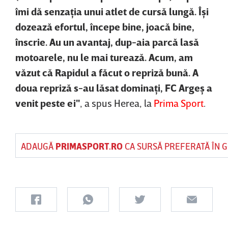
îmi dă senzaţia unui atlet de cursă lungă. Îşi
dozează efortul, începe bine, joacă bine,
înscrie. Au un avantaj, dup-aia parcă lasă
motoarele, nu le mai turează. Acum, am
văzut că Rapidul a făcut o repriză bună. A
doua repriză s-au lăsat dominaţi, FC Argeş a
venit peste ei"
, a spus Herea, la
Prima Sport
.
ADAUGĂ
PRIMASPORT.RO
CA SURSĂ PREFERATĂ ÎN 