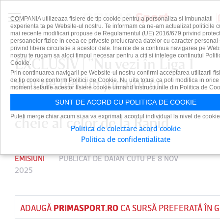
COMPANIA utilizeaza fisiere de tip cookie pentru a personaliza si imbunatati
experienta ta pe Website-ul nostru. Te informam ca ne-am actualizat politicile c
mai recente modificari propuse de Regulamentul (UE) 2016/679 privind protect
persoanelor fizice in ceea ce priveste prelucrarea datelor cu caracter personal 
privind libera circulatie a acestor date. Inainte de a continua navigarea pe Web
nostru te rugam sa aloci timpul necesar pentru a citi si intelege continutul Politi
EXCLUSIV | ”Nu vezi în Liga 1
Cookie.
Prin continuarea navigarii pe Website-ul nostru confirmi acceptarea utilizarii fis
atât de des un jucător cu
de tip cookie conform Politicii de Cookie. Nu uita totusi ca poti modifica in orice
moment setarile acestor fisiere cookie urmand instructiunile din Politica de Coo
viziunea lui”. Cine este omul
SUNT DE ACORD CU POLITICA DE COOKIE
Puteti merge chiar acum si sa va exprimati acordul individual la nivel de cookie
cheie al celor de la Rapid
Politica de colectare acord cookie
Politica de confidentialitate
EMISIUNI
PUBLICAT DE
DAIAN CUTU
PE 8 NOV
2025
ADAUGĂ
PRIMASPORT.RO
CA SURSĂ PREFERATĂ ÎN 