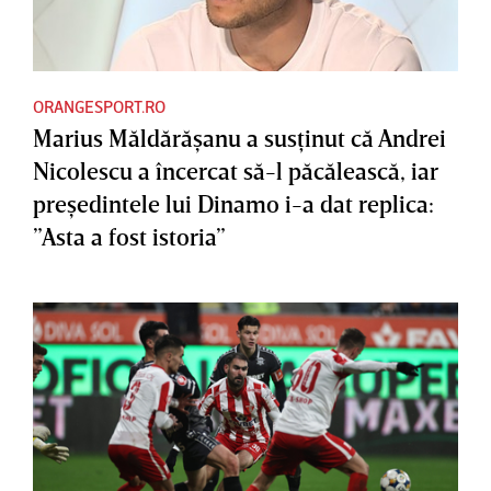
ORANGESPORT.RO
Marius Măldărăşanu a susţinut că Andrei
Nicolescu a încercat să-l păcălească, iar
preşedintele lui Dinamo i-a dat replica:
”Asta a fost istoria”