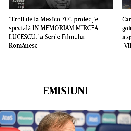
”Eroii de la Mexico 70”, proiecţie
Cam
specială IN MEMORIAM MIRCEA
gol
LUCESCU, la Serile Filmului
a s
Românesc
| V
EMISIUNI