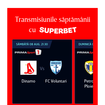
Transmisiunile săptămânii
cu
SÂMBĂTĂ 08 AUG, 21:30
DUMINICĂ 09 AUG, 1
Vs
V
eda
Dinamo
FC Voluntari
Petrolul
Ploieşti