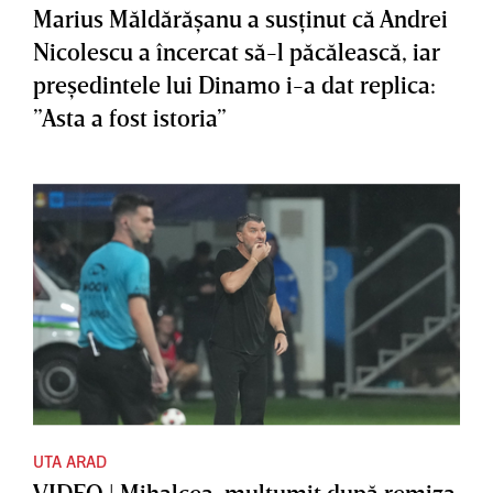
Marius Măldărăşanu a susţinut că Andrei
Nicolescu a încercat să-l păcălească, iar
preşedintele lui Dinamo i-a dat replica:
”Asta a fost istoria”
UTA ARAD
VIDEO | Mihalcea, mulţumit după remiza