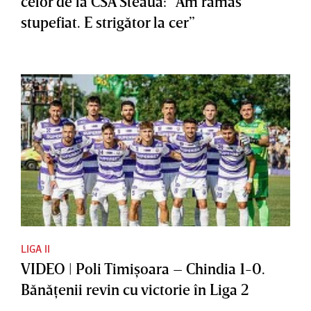
celor de la CSA Steaua: ”Am rămas
stupefiat. E strigător la cer”
LIGA II
VIDEO | Poli Timişoara – Chindia 1-0.
Bănăţenii revin cu victorie în Liga 2