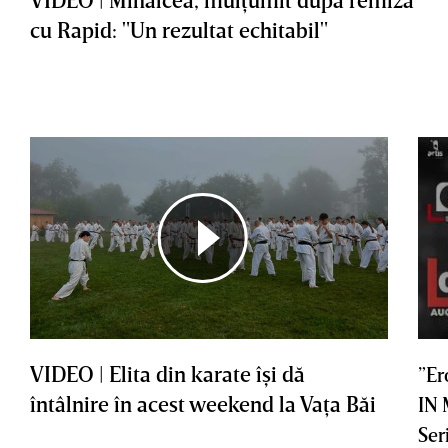
cu Rapid: "Un rezultat echitabil"
VIDEO | Elita din karate îşi dă
”Er
întâlnire în acest weekend la Vaţa Băi
IN
Ser