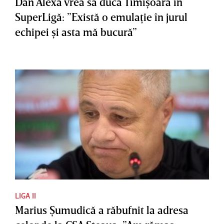
Dan Alexa vrea să ducă Timişoara în
SuperLigă: ”Există o emulaţie în jurul
echipei şi asta mă bucură”
LIGA II
Marius Şumudică a răbufnit la adresa