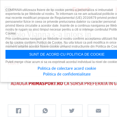
COMPANIA utilizeaza fisiere de tip cookie pentru a personaliza si imbunatati
experienta ta pe Website-ul nostru. Te informam ca ne-am actualizat politicile c
mai recente modificari propuse de Regulamentul (UE) 2016/679 privind protect
persoanelor fizice in ceea ce priveste prelucrarea datelor cu caracter personal 
privind libera circulatie a acestor date. Inainte de a continua navigarea pe Web
nostru te rugam sa aloci timpul necesar pentru a citi si intelege continutul Politi
Fabio Vianna s-a întors în
Cookie.
Prin continuarea navigarii pe Website-ul nostru confirmi acceptarea utilizarii fis
fotbalul românesc
de tip cookie conform Politicii de Cookie. Nu uita totusi ca poti modifica in orice
moment setarile acestor fisiere cookie urmand instructiunile din Politica de Coo
SUNT DE ACORD CU POLITICA DE COOKIE
Puteti merge chiar acum si sa va exprimati acordul individual la nivel de cookie
LIGA II
PUBLICAT DE
DAIAN CUTU
PE 15 IUL 2025
Politica de colectare acord cookie
Politica de confidentialitate
ADAUGĂ
PRIMASPORT.RO
CA SURSĂ PREFERATĂ ÎN 