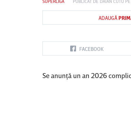
SUPERLIGA
PUBLICAT DE
DAIAN CUTU
PE
ADAUGĂ
PRIM
Vs
FC Botoşani
Corvinul
Sepsi OSK S
Hunedoara
Gheorghe
FACEBOOK
Se anunţă un an 2026 complicat