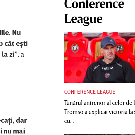
Conference
League
ile. Nu
p cât eşti
 la zi”
, a
CONFERENCE LEAGUE
Tânărul antrenor al celor de 
Tromso a explicat victoria la
caţi, dar
cu...
şi nu mai