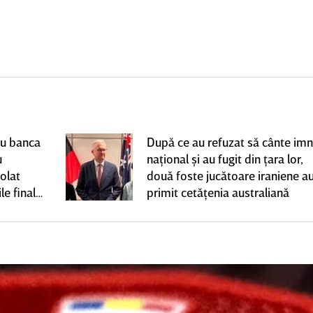
ru banca
După ce au refuzat să cânte imn
u
naţional şi au fugit din ţara lor,
olat
două foste jucătoare iraniene a
le finale
primit cetăţenia australiană