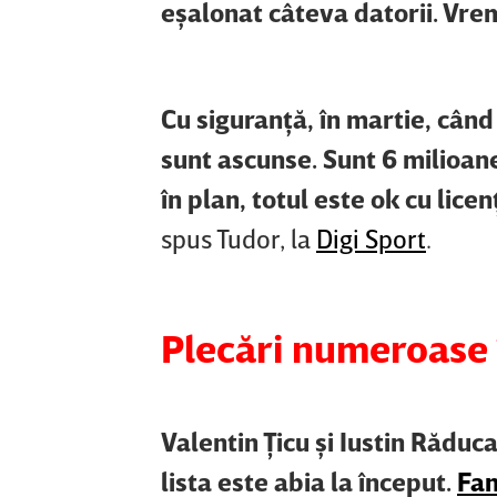
eşalonat câteva datorii. Vr
Cu siguranţă, în martie, când 
sunt ascunse. Sunt 6 milioane
în plan, totul este ok cu licenţ
spus Tudor, la
Digi Sport
.
Plecări numeroase 
Valentin Ţicu şi Iustin Răduca
lista este abia la început.
Fan