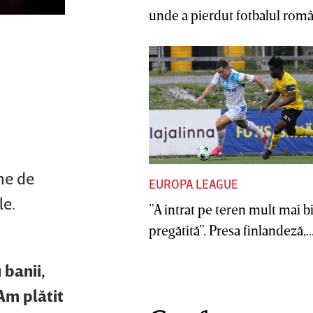
unde a pierdut fotbalul român
ane de
EUROPA LEAGUE
le.
”A intrat pe teren mult mai b
pregătită”. Presa finlandeză,..
 banii,
Am plătit