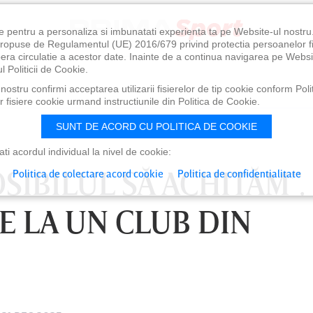
e pentru a personaliza si imbunatati experienta ta pe Website-ul nostr
i propuse de Regulamentul (UE) 2016/679 privind protectia persoanelor f
ibera circulatie a acestor date. Inainte de a continua navigarea pe Websi
l Politicii de Cookie.
ostru confirmi acceptarea utilizarii fisierelor de tip cookie conform Polit
 fisiere cookie urmand instructiunile din Politica de Cookie.
SUNT DE ACORD CU POLITICA DE COOKIE
i acordul individual la nivel de cookie:
SIBILUL SĂ ACHITĂM”.
Politica de colectare acord cookie
Politica de confidentialitate
E LA UN CLUB DIN
0
VINERI 07 AUG, 21:00
SÂ