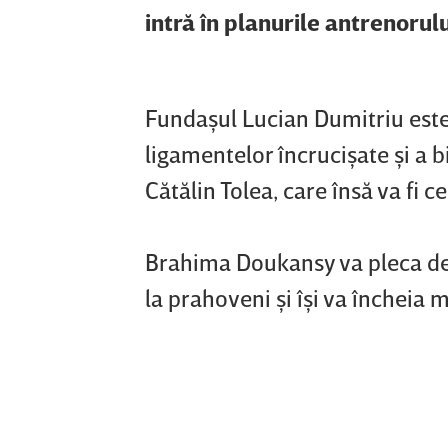
intră în planurile antrenorul
Fundaşul Lucian Dumitriu este p
ligamentelor încrucişate şi a b
Cătălin Tolea, care însă va fi 
Brahima Doukansy va pleca de l
la prahoveni şi îşi va încheia 