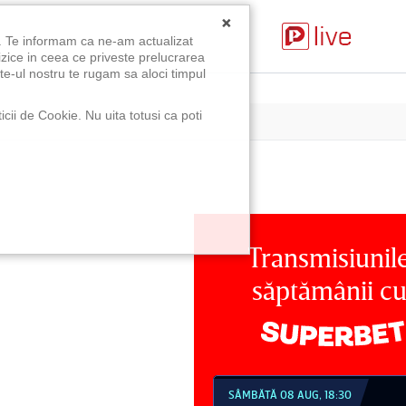
×
u. Te informam ca ne-am actualizat
izice in ceea ce priveste prelucrarea
te-ul nostru te rugam sa aloci timpul
icii de Cookie. Nu uita totusi ca poti
Transmisiunil
săptămânii c
MBĂTĂ 08 AUG, 18:30
SÂMBĂTĂ 08 AUG, 21:30