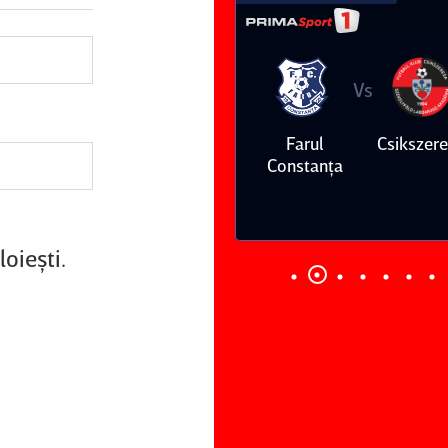
Vs
Vs
Farul
Csikszereda
Dinamo
FC Volunt
Constanţa
oieşti.