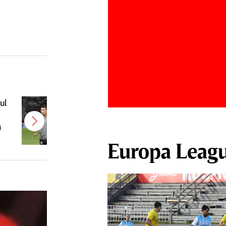
ul
Antonio Folha a fost demis de la
u
CFR Cluj! Alţi 3 jucători sunt OUT
Europa Leag