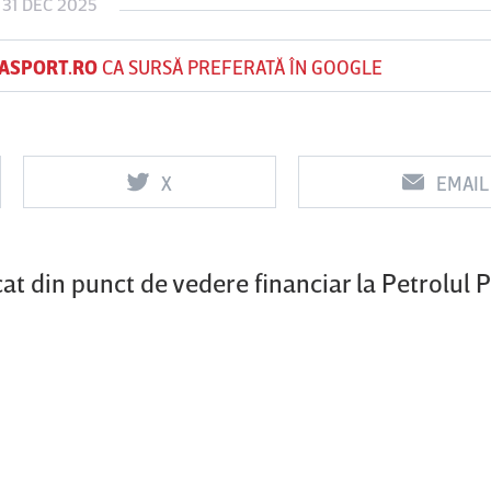
 31 DEC 2025
ASPORT.RO
CA SURSĂ PREFERATĂ ÎN GOOGLE
Vs
Vs
f
FCSB
UTA Arad
Rapid
X
EMAIL
0
0
 din punct de vedere financiar la Petrolul Pl