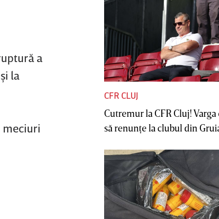
 ruptură a
şi la
CFR CLUJ
Cutremur la CFR Cluj! Varga 
5 meciuri
să renunţe la clubul din Gruia 