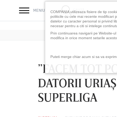
CAUTĂ
MENIU
COMPANIA utilizeaza fisiere de tip cooki
politicile cu cele mai recente modificar
datelor cu caracter personal si privind l
necesar pentru a citi si intelege continutu
Prin continuarea navigarii pe Website-ul n
modifica in orice moment setarile acestor
Puteti merge chiar acum si sa va exprimat
”FACEM TOT PO
DATORII URIAŞ
SUPERLIGA
LUNI 10 AUG, 18:30
LUNI 10 AUG, 21:3