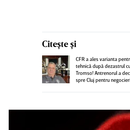
Citește și
Muhar şi-a
CFR a ales varianta pent
 cu clubul din
tehnică după dezastrul c
negociază acum
Tromso! Antrenorul a dec
are mai are o
spre Cluj pentru negocieri
nca tehnică |
cu Varga