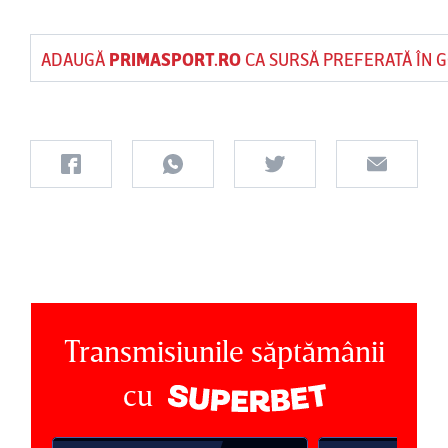
ADAUGĂ
PRIMASPORT.RO
CA SURSĂ PREFERATĂ ÎN 
Transmisiunile săptămânii
cu