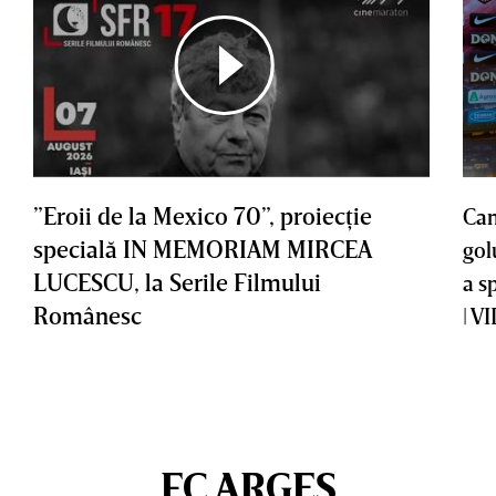
”Eroii de la Mexico 70”, proiecţie
Cam
specială IN MEMORIAM MIRCEA
gol
LUCESCU, la Serile Filmului
a s
Românesc
| V
FC ARGEȘ