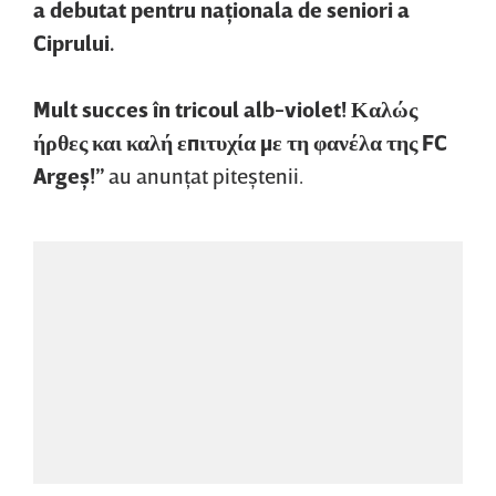
a debutat pentru naţionala de seniori a
Ciprului.
Mult succes în tricoul alb-violet! Καλώς
ήρθες και καλή επιτυχία με τη φανέλα της FC
Argeş!”
au anunţat piteştenii.