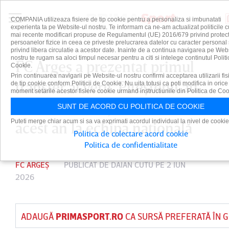
COMPANIA utilizeaza fisiere de tip cookie pentru a personaliza si imbunatati
experienta ta pe Website-ul nostru. Te informam ca ne-am actualizat politicile c
mai recente modificari propuse de Regulamentul (UE) 2016/679 privind protect
persoanelor fizice in ceea ce priveste prelucrarea datelor cu caracter personal 
privind libera circulatie a acestor date. Inainte de a continua navigarea pe Web
nostru te rugam sa aloci timpul necesar pentru a citi si intelege continutul Politi
FC Argeş a prezentat primul
Cookie.
Prin continuarea navigarii pe Website-ul nostru confirmi acceptarea utilizarii fis
transfer al verii. Piteştenii au
de tip cookie conform Politicii de Cookie. Nu uita totusi ca poti modifica in orice
moment setarile acestor fisiere cookie urmand instructiunile din Politica de Coo
adus un fundaş ce a debutat în
SUNT DE ACORD CU POLITICA DE COOKIE
Puteti merge chiar acum si sa va exprimati acordul individual la nivel de cookie
acest an la echipa naţională
Politica de colectare acord cookie
Politica de confidentialitate
FC ARGEȘ
PUBLICAT DE
DAIAN CUTU
PE 2 IUN
2026
ADAUGĂ
PRIMASPORT.RO
CA SURSĂ PREFERATĂ ÎN 