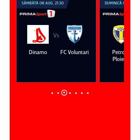
SÂMBĂTĂ 08 AUG, 21:30
DUMINICĂ 09 AUG, 1
Vs
V
eda
Dinamo
FC Voluntari
Petrolul
Ploieşti