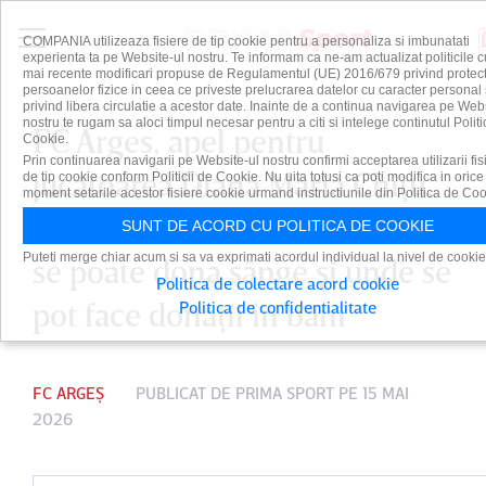
COMPANIA utilizeaza fisiere de tip cookie pentru a personaliza si imbunatati
experienta ta pe Website-ul nostru. Te informam ca ne-am actualizat politicile c
mai recente modificari propuse de Regulamentul (UE) 2016/679 privind protect
persoanelor fizice in ceea ce priveste prelucrarea datelor cu caracter personal 
privind libera circulatie a acestor date. Inainte de a continua navigarea pe Web
nostru te rugam sa aloci timpul necesar pentru a citi si intelege continutul Politi
FC Argeş, apel pentru
Cookie.
Prin continuarea navigarii pe Website-ul nostru confirmi acceptarea utilizarii fis
jucătoarea Diana Maria Chiţu,
de tip cookie conform Politicii de Cookie. Nu uita totusi ca poti modifica in orice
moment setarile acestor fisiere cookie urmand instructiunile din Politica de Coo
care suferă de leucemie. Unde
SUNT DE ACORD CU POLITICA DE COOKIE
Puteti merge chiar acum si sa va exprimati acordul individual la nivel de cookie
se poate dona sânge şi unde se
Politica de colectare acord cookie
pot face donaţii în bani
Politica de confidentialitate
FC ARGEȘ
PUBLICAT DE
PRIMA SPORT
PE 15 MAI
2026