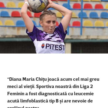
“Diana Maria Chiţu joacă acum cel mai greu
meci al vieţii. Sportiva noastră din Liga 2
Feminin a fost diagnosticată cu leucemie
acută limfoblastică tip B şi are nevoie de
sprijinul nostru.