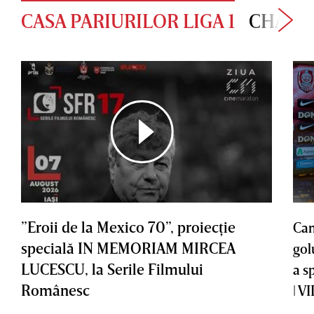
CASA PARIURILOR LIGA 1
CHAMP
”Eroii de la Mexico 70”, proiecţie
Cam
specială IN MEMORIAM MIRCEA
gol
LUCESCU, la Serile Filmului
a s
Românesc
| V