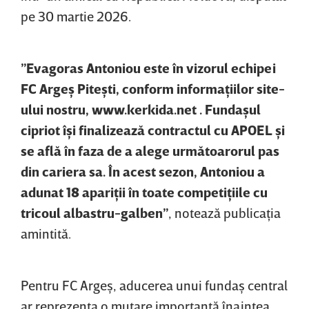
pe 30 martie 2026.
”Evagoras Antoniou este în vizorul echipei
FC Argeş Piteşti, conform informaţiilor site-
ului nostru, www.kerkida.net . Fundaşul
cipriot îşi finalizează contractul cu APOEL şi
se află în faza de a alege următoarorul pas
din cariera sa. În acest sezon, Antoniou a
adunat 18 apariţii în toate competiţiile cu
tricoul albastru-galben”
, notează publicaţia
amintită.
Pentru FC Argeş, aducerea unui fundaş central
ar reprezenta o mutare importantă înaintea