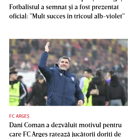
Fotbalistul a semnat şi a fost prezentat
oficial: "Mult succes în tricoul alb-violet"
FC ARGEȘ
Dani Coman a dezvăluit motivul pentru
care FC Argeş ratează jucătorii doriţi de