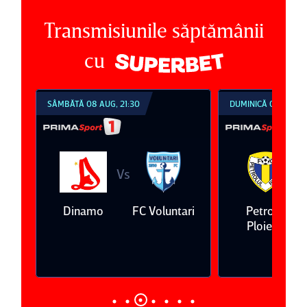
Transmisiunile săptămânii
cu
SÂMBĂTĂ 08 AUG, 21:30
DUMINICĂ 09 AUG, 1
Vs
V
eda
Dinamo
FC Voluntari
Petrolul
Ploieşti