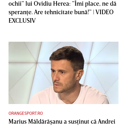
ochii” lui Ovidiu Herea: ”Îmi place, ne dă
speranţe. Are tehnicitate bună!” | VIDEO
EXCLUSIV
ORANGESPORT.RO
Marius Măldărăşanu a susţinut că Andrei