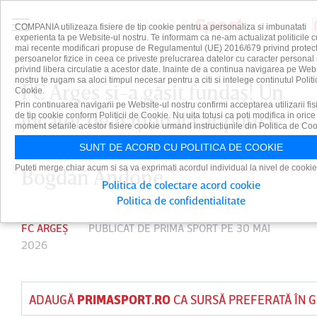
COMPANIA utilizeaza fisiere de tip cookie pentru a personaliza si imbunatati
experienta ta pe Website-ul nostru. Te informam ca ne-am actualizat politicile c
mai recente modificari propuse de Regulamentul (UE) 2016/679 privind protect
persoanelor fizice in ceea ce priveste prelucrarea datelor cu caracter personal 
privind libera circulatie a acestor date. Inainte de a continua navigarea pe Web
nostru te rugam sa aloci timpul necesar pentru a citi si intelege continutul Politi
FC Argeş şi-a găsit fundaş! Un
Cookie.
Prin continuarea navigarii pe Website-ul nostru confirmi acceptarea utilizarii fis
jucător de naţională ar putea
de tip cookie conform Politicii de Cookie. Nu uita totusi ca poti modifica in orice
moment setarile acestor fisiere cookie urmand instructiunile din Politica de Coo
ajunge sub comanda lui
SUNT DE ACORD CU POLITICA DE COOKIE
Puteti merge chiar acum si sa va exprimati acordul individual la nivel de cookie
Bogdan Andone
Politica de colectare acord cookie
Politica de confidentialitate
FC ARGEȘ
PUBLICAT DE
PRIMA SPORT
PE 30 MAI
2026
ADAUGĂ
PRIMASPORT.RO
CA SURSĂ PREFERATĂ ÎN 