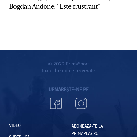
Bogdan Andone: "Este frustrant"
© 2022 PrimaSport
Toate drepturile rezervate.
URMĂREȘTE-NE PE
VIDEO
ABONEAZĂ-TE LA
PRIMAPLAY.RO
SUPERLIGA