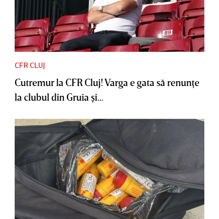
CFR CLUJ
Cutremur la CFR Cluj! Varga e gata să renunţe
la clubul din Gruia şi...