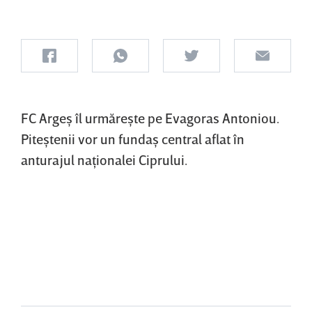
FC Argeş îl urmăreşte pe Evagoras Antoniou.
Piteştenii vor un fundaş central aflat în
anturajul naţionalei Ciprului.