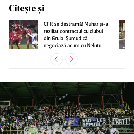
Citește și
CFR se destramă! Muhar şi-a
reziliat contractul cu clubul
din Gruia. Şumudică
negociază acum cu Neluţu
Varga, care mai are o
variantă pentru banca tehnică
| EXCLUSIV