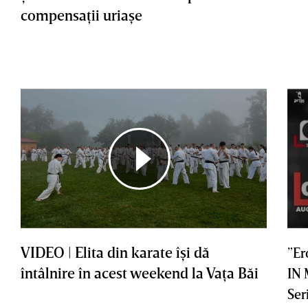
compensaţii uriaşe
VIDEO | Elita din karate îşi dă
”Er
întâlnire în acest weekend la Vaţa Băi
IN
Ser