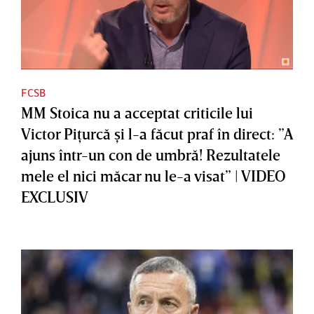
FCSB
MM Stoica nu a acceptat criticile lui
Victor Piţurcă şi l-a făcut praf în direct: ”A
ajuns într-un con de umbră! Rezultatele
mele el nici măcar nu le-a visat” | VIDEO
EXCLUSIV