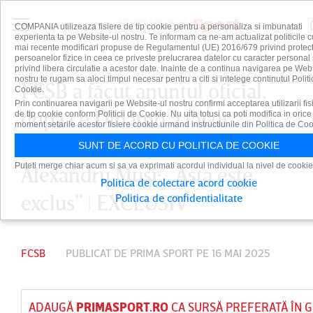
COMPANIA utilizeaza fisiere de tip cookie pentru a personaliza si imbunatati
experienta ta pe Website-ul nostru. Te informam ca ne-am actualizat politicile c
mai recente modificari propuse de Regulamentul (UE) 2016/679 privind protect
persoanelor fizice in ceea ce priveste prelucrarea datelor cu caracter personal 
privind libera circulatie a acestor date. Inainte de a continua navigarea pe Web
nostru te rugam sa aloci timpul necesar pentru a citi si intelege continutul Politi
FCSB a făcut anunţul oficial,
Cookie.
Prin continuarea navigarii pe Website-ul nostru confirmi acceptarea utilizarii fis
după ce Dinamo a făcut
de tip cookie conform Politicii de Cookie. Nu uita totusi ca poti modifica in orice
moment setarile acestor fisiere cookie urmand instructiunile din Politica de Coo
publică oferta pentru
SUNT DE ACORD CU POLITICA DE COOKIE
Puteti merge chiar acum si sa va exprimati acordul individual la nivel de cookie
Alexandru Musi: „Asta este
Politica de colectare acord cookie
exclus” | EXCLUSIV
Politica de confidentialitate
FCSB
PUBLICAT DE
PRIMA SPORT
PE 16 MAI 2025
ADAUGĂ
PRIMASPORT.RO
CA SURSĂ PREFERATĂ ÎN 