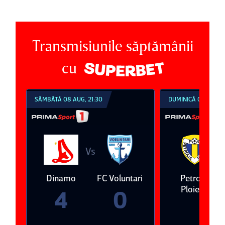
Transmisiunile săptămânii
cu
SÂMBĂTĂ 08 AUG, 21:30
DUMINICĂ 09 AUG, 1
Vs
V
eda
Dinamo
FC Voluntari
Petrolul
Ploieşti
4
0