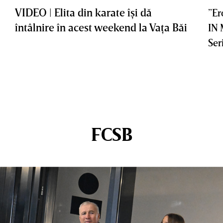
VIDEO | Elita din karate îşi dă
”Er
întâlnire în acest weekend la Vaţa Băi
IN
Ser
FCSB