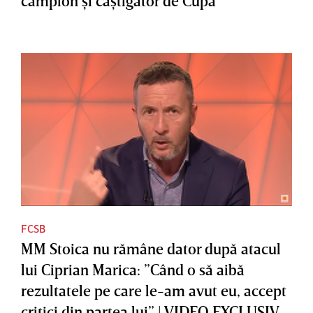
campion şi câştigător de Cupă
FCSB
MM Stoica nu rămâne dator după atacul
lui Ciprian Marica: ”Când o să aibă
rezultatele pe care le-am avut eu, accept
critici din partea lui” | VIDEO EXCLUSIV