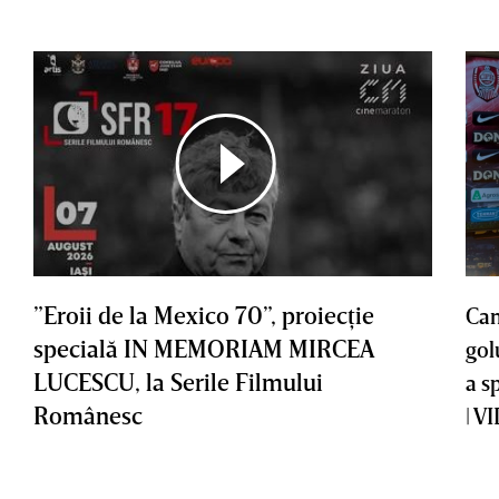
”Eroii de la Mexico 70”, proiecţie
Cam
specială IN MEMORIAM MIRCEA
gol
LUCESCU, la Serile Filmului
a s
Românesc
| V