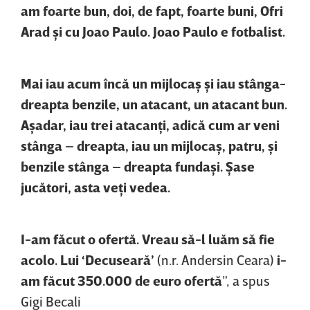
am foarte bun, doi, de fapt, foarte buni, Ofri
Arad şi cu Joao Paulo. Joao Paulo e fotbalist.
Mai iau acum încă un mijlocaş şi iau stânga-
dreapta benzile, un atacant, un atacant bun.
Aşadar, iau trei atacanţi, adică cum ar veni
stânga – dreapta, iau un mijlocaş, patru, şi
benzile stânga – dreapta fundaşi. Şase
jucători, asta veţi vedea.
I-am făcut o ofertă. Vreau să-l luăm să fie
acolo. Lui ‘Decuseară’
(n.r. Andersin Ceara)
i-
am făcut 350.000 de euro ofertă
”, a spus
Gigi Becali