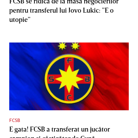
FCSB se ridică de la masa negocierilor
pentru transferul lui Jovo Lukic: ”E o
utopie”
FCSB
E gata! FCSB a transferat un jucător