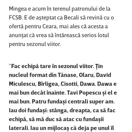
Mingea e acum în terenul patronului de la
FCSB. E de aşteptat ca Becali să revină cu o
ofertă pentru Ceara, mai ales că acesta a
anunţat că vrea să întărească serios lotul
pentru sezonul viitor.
”
Fac echipă tare în sezonul viitor. Ţin
nucleul format din Tănase, Olaru, David
Miculescu, Bîrligea, Cisotti, Dawa. Dawa e
mai bun decât înainte. Tavi Popescu şi el e
mai bun. Patru fundaşi centrali super am.
Iau doi fundaşi: stânga, dreapta, ca să fac
echipă, să mă duc să atac cu fundaşii
laterali. Iau un mijlocaş că deja pe unul îl