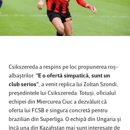
Csikszereda a respins pe loc propunerea roş-
albaştrilor.
”E o ofertă simpatică, sunt un
club serios”
, a venit replica lui Zoltan Szondi,
preşedintele lui Csikszereda. Totuşi, oficialul
echipei din Miercurea Ciuc a dezvăluit că
oferta lui FCSB e singura concretă pentru
brazilian din Superliga. O echipă din Ungaria şi
încă una din Kazahstan mai sunt interesate de