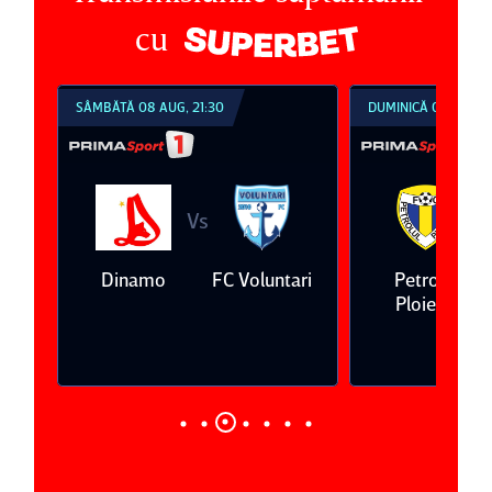
cu
SÂMBĂTĂ 08 AUG, 21:30
DUMINICĂ 09 AUG, 1
Vs
V
eda
Dinamo
FC Voluntari
Petrolul
Ploieşti