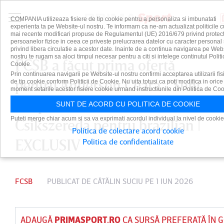
COMPANIA utilizeaza fisiere de tip cookie pentru a personaliza si imbunatati
experienta ta pe Website-ul nostru. Te informam ca ne-am actualizat politicile c
mai recente modificari propuse de Regulamentul (UE) 2016/679 privind protect
persoanelor fizice in ceea ce priveste prelucrarea datelor cu caracter personal 
privind libera circulatie a acestor date. Inainte de a continua navigarea pe Web
nostru te rugam sa aloci timpul necesar pentru a citi si intelege continutul Politi
FCSB a făcut prima ofertă
Cookie.
Prin continuarea navigarii pe Website-ul nostru confirmi acceptarea utilizarii fis
pentru Anderson Ceara. ”Sunt
de tip cookie conform Politicii de Cookie. Nu uita totusi ca poti modifica in orice
moment setarile acestor fisiere cookie urmand instructiunile din Politica de Coo
simpatici!” Cât vrea
SUNT DE ACORD CU POLITICA DE COOKIE
Puteti merge chiar acum si sa va exprimati acordul individual la nivel de cookie
Csikszereda pentru brazilian |
Politica de colectare acord cookie
EXCLUSIV
Politica de confidentialitate
FCSB
PUBLICAT DE
CĂTĂLIN SUCIU
PE 1 IUN 2026
ADAUGĂ
PRIMASPORT.RO
CA SURSĂ PREFERATĂ ÎN 