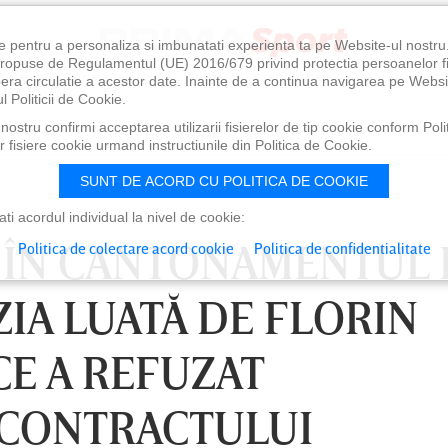
e pentru a personaliza si imbunatati experienta ta pe Website-ul nostr
i propuse de Regulamentul (UE) 2016/679 privind protectia persoanelor f
ibera circulatie a acestor date. Inainte de a continua navigarea pe Websi
l Politicii de Cookie.
ostru confirmi acceptarea utilizarii fisierelor de tip cookie conform Polit
 fisiere cookie urmand instructiunile din Politica de Cookie.
SUNT DE ACORD CU POLITICA DE COOKIE
i acordul individual la nivel de cookie:
T ÎN CANTONAMENTUL 
Politica de colectare acord cookie
Politica de confidentialitate
IA LUATĂ DE FLORIN
CE A REFUZAT
 CONTRACTULUI
 21:30
DUMINICĂ 09 AUG, 18:30
DU