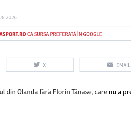
IUN 2026
Vs
Vs
ASPORT.RO
CA SURSĂ PREFERATĂ ÎN GOOGLE
FC Voluntari
Petrolul
Oţelul Galaţi
U
Ploieşti
X
EMAIL
l din Olanda fără Florin Tănase, care
nu a pr