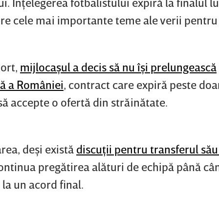
 Înţelegerea fotbalistului expiră la finalul lu
tre cele mai importante teme ale verii pentru
port,
mijlocaşul a decis să nu îşi prelungească
nă a României
, contract care expiră peste doa
să accepte o ofertă din străinătate.
rea, deşi există
discuţii pentru transferul său
continua pregătirea alături de echipă până câ
 la un acord final.