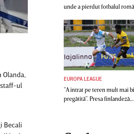
unde a pierdut fotbalul român
n Olanda,
EUROPA LEAGUE
staff-ul
”A intrat pe teren mult mai b
pregătită”. Presa finlandeză,..
i Becali