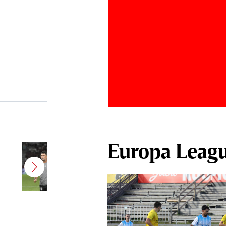
Europa Leag
Antonio Folha a fost demis de la
CFR Cluj! Alţi 3 jucători sunt OUT