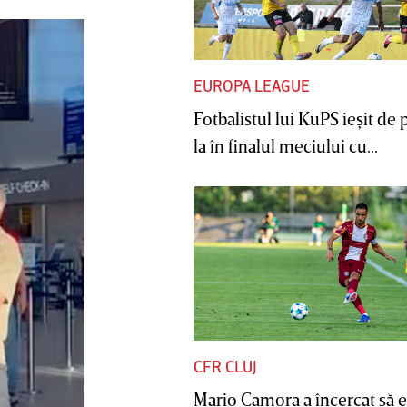
EUROPA LEAGUE
Fotbalistul lui KuPS ieşit de 
la în finalul meciului cu...
CFR CLUJ
Mario Camora a încercat să e