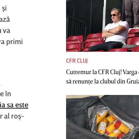
 şi
ează
u va
va primi
CFR CLUJ
Cutremur la CFR Cluj! Varga 
să renunţe la clubul din Gruia 
.
e în
ia sa este
r al roş-