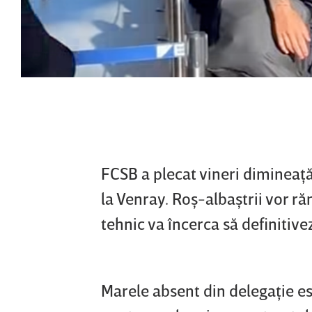
FCSB a plecat vineri dimineaţă
la Venray. Roş-albaştrii vor ră
tehnic va încerca să definitive
Marele absent din delegaţie est