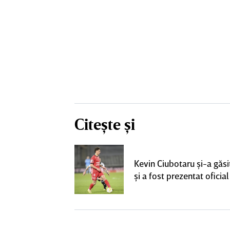
Citește și
ta pentru banca
strul cu
Kevin Ciubotaru şi-a găsi
l a decolat
şi a fost prezentat oficial
gocierile finale