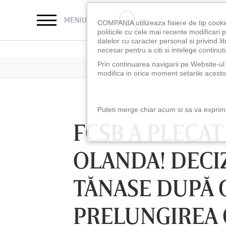
CAUTĂ
MENIU
COMPANIA utilizeaza fisiere de tip cooki
politicile cu cele mai recente modificar
datelor cu caracter personal si privind l
necesar pentru a citi si intelege continutu
Prin continuarea navigarii pe Website-ul n
modifica in orice moment setarile acestor
Puteti merge chiar acum si sa va exprimat
FCSB A PLECA
OLANDA! DECIZ
TĂNASE DUPĂ 
PRELUNGIREA
SÂMBĂTĂ 08 AUG, 18:30
SÂMBĂTĂ 08 AUG,