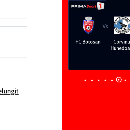
Vs
Vs
niversitatea
FC Argeş
FC Botoşani
Corvinu
Craiova
Hunedoa
elungit