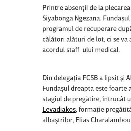
Printre absenţii de la plecar
Siyabonga
Ngezana. Fundaşul 
programul de recuperare după 
călători alături de lot, ci se v
acordul staff-ului medical.
Din delegaţia FCSB a lipsit şi A
Fundaşul dreapta este foarte a
stagiul de pregătire, întrucât
Levadiakos
, formaţie pregătit
albaştrilor, Elias Charalambou