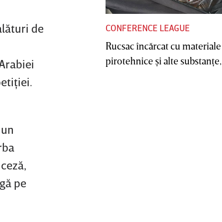
alături de
CONFERENCE LEAGUE
Rucsac încărcat cu materiale
pirotehnice şi alte substanţe, 
Arabiei
tiţiei.
 un
rba
nceză,
ngă pe