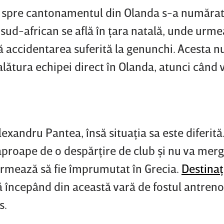
ea spre cantonamentul din Olanda s-a numărat
sud-african se află în ţara natală, unde urm
accidentarea suferită la genunchi. Acesta n
a alătura echipei direct în Olanda, atunci când 
lexandru Pantea, însă situaţia sa este diferită
proape de o despărţire de club şi nu va merg
 urmează să fie împrumutat în Grecia.
Destinaţ
ă începând din această vară de fostul antreno
s.