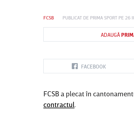
FCSB
PUBLICAT DE
PRIMA SPORT
PE 26 
Vs
ADAUGĂ
PRIM
id
Farul
Csikszereda
Dinamo
Constanţa
0
FACEBOOK
FCSB a plecat în cantonamentu
contractul
.