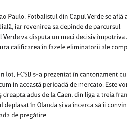
oao Paulo. Fotbalistul din Capul Verde se află 
ială, iar revenirea sa depinde de parcursul
l Verde va disputa un meci decisiv împotriva 
ura calificarea în fazele eliminatorii ale compe
din lot, FCSB s-a prezentat în cantonament cu
 acum în această perioadă de mercato. Este vo
reapta adus de la Caen, din liga a treia fra
ul deplasat în Olanda şi va încerca să îi convi
oada de pregătire.