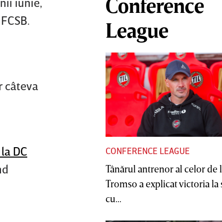
Conference
nii iunie,
 FCSB.
League
r câteva
 la DC
CONFERENCE LEAGUE
nd
Tânărul antrenor al celor de 
Tromso a explicat victoria la
cu...