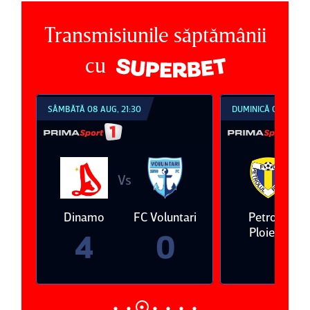
Transmisiunile săptămânii
cu
SÂMBĂTĂ 08 AUG, 21:30
DUMINICĂ 09 AUG, 1
Vs
V
eda
Dinamo
FC Voluntari
Petrolul
Ploieşti
4
0