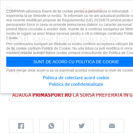
COMPANIA utilizeaza fisiere de tip cookie pentru a personaliza si imbunatati
experienta ta pe Website-ul nostru. Te informam ca ne-am actualizat politicile c
mai recente modificari propuse de Regulamentul (UE) 2016/679 privind protect
persoanelor fizice in ceea ce priveste prelucrarea datelor cu caracter personal 
privind libera circulatie a acestor date. Inainte de a continua navigarea pe Web
nostru te rugam sa aloci timpul necesar pentru a citi si intelege continutul Politi
FCSB, şanse foarte mari să fie
Cookie.
Prin continuarea navigarii pe Website-ul nostru confirmi acceptarea utilizarii fis
depunctată!
de tip cookie conform Politicii de Cookie. Nu uita totusi ca poti modifica in orice
moment setarile acestor fisiere cookie urmand instructiunile din Politica de Coo
SUNT DE ACORD CU POLITICA DE COOKIE
Puteti merge chiar acum si sa va exprimati acordul individual la nivel de cookie
FCSB
PUBLICAT DE
TUDOR MOISA
PE 19 SEP 2024
Politica de colectare acord cookie
Politica de confidentialitate
ADAUGĂ
PRIMASPORT.RO
CA SURSĂ PREFERATĂ ÎN 