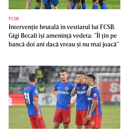
FCSB
Intervenţie brutală în vestiarul lui FCSB.
Gigi Becali îşi ameninţă vedeta: ”Îl ţin pe
bancă doi ani dacă vreau şi nu mai joacă”