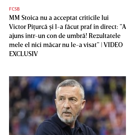
FCSB
MM Stoica nu a acceptat criticile lui
Victor Piţurcă şi l-a făcut praf în direct: ”A
ajuns într-un con de umbră! Rezultatele
mele el nici măcar nu le-a visat” | VIDEO
EXCLUSIV