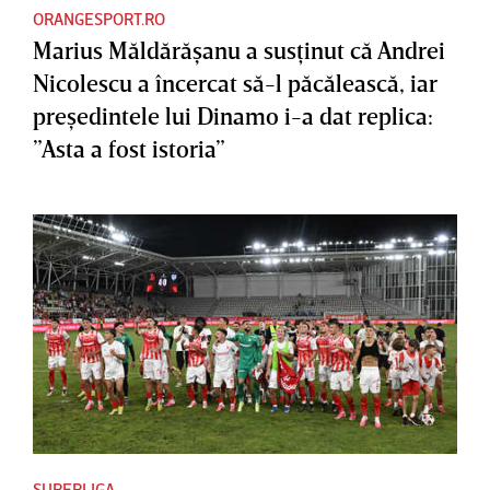
ORANGESPORT.RO
Marius Măldărăşanu a susţinut că Andrei
Nicolescu a încercat să-l păcălească, iar
preşedintele lui Dinamo i-a dat replica:
”Asta a fost istoria”
SUPERLIGA