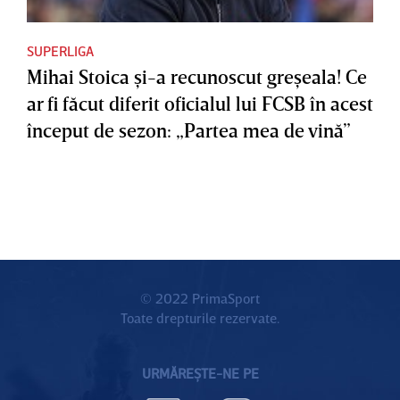
SUPERLIGA
Mihai Stoica şi-a recunoscut greşeala! Ce
ar fi făcut diferit oficialul lui FCSB în acest
început de sezon: „Partea mea de vină”
© 2022 PrimaSport
Toate drepturile rezervate.
URMĂREȘTE-NE PE