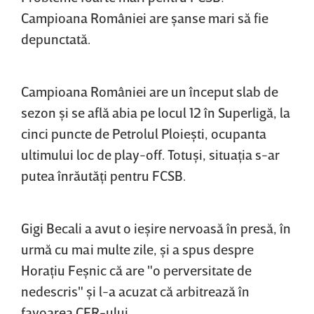
Campioana României are şanse mari să fie
depunctată.
Campioana României are un început slab de
sezon şi se află abia pe locul 12 în Superligă, la
cinci puncte de Petrolul Ploieşti, ocupanta
ultimului loc de play-off. Totuşi, situaţia s-ar
putea înrăutăţi pentru FCSB.
Gigi Becali a avut o ieşire nervoasă în presă, în
urmă cu mai multe zile, şi a spus despre
Horaţiu Feşnic că are "o perversitate de
nedescris" şi l-a acuzat că arbitrează în
favoarea CFR-ului.