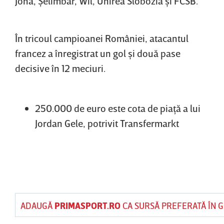
Jona, Şelimbăr, Wil, Unirea Slobozia şi FCSB.
În tricoul campioanei României, atacantul
francez a înregistrat un gol şi două pase
decisive în 12 meciuri.
250.000 de euro este cota de piaţă a lui
Jordan Gele, potrivit Transfermarkt
ADAUGĂ
PRIMASPORT.RO
CA SURSĂ PREFERATĂ ÎN 