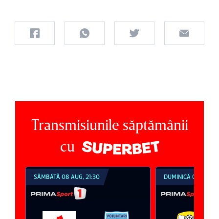
Transmisiunile săptămânii
cu
SÂMBĂTĂ 08 AUG, 21:30
DUMINICĂ 09 AUG, 1