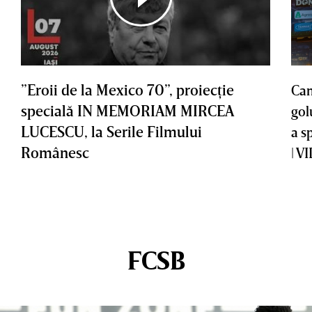
”Eroii de la Mexico 70”, proiecţie
Cam
specială IN MEMORIAM MIRCEA
gol
LUCESCU, la Serile Filmului
a s
Românesc
| V
FCSB