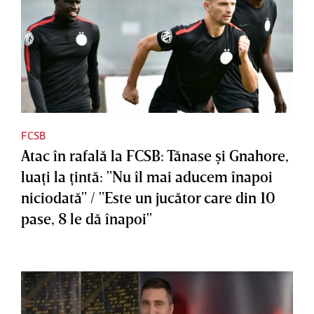
FCSB
Atac în rafală la FCSB: Tănase şi Gnahore,
luaţi la ţintă: "Nu îl mai aducem înapoi
niciodată" / "Este un jucător care din 10
pase, 8 le dă înapoi"