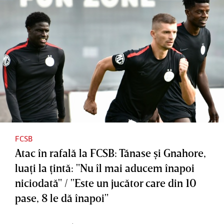
FCSB
Atac în rafală la FCSB: Tănase şi Gnahore,
luaţi la ţintă: "Nu îl mai aducem înapoi
niciodată" / "Este un jucător care din 10
pase, 8 le dă înapoi"