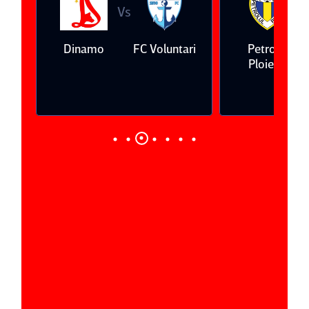
Vs
V
eda
Dinamo
FC Voluntari
Petrolul
Ploieşti