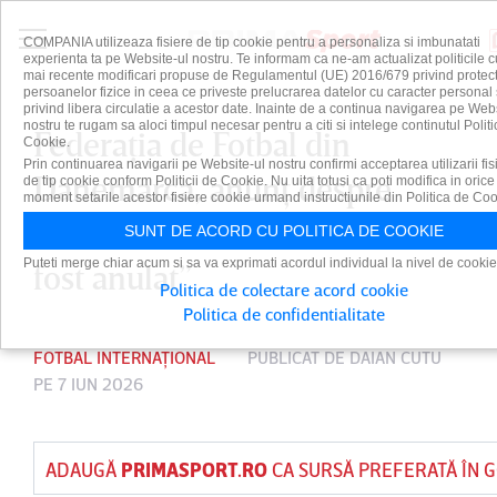
COMPANIA utilizeaza fisiere de tip cookie pentru a personaliza si imbunatati
experienta ta pe Website-ul nostru. Te informam ca ne-am actualizat politicile c
mai recente modificari propuse de Regulamentul (UE) 2016/679 privind protect
persoanelor fizice in ceea ce priveste prelucrarea datelor cu caracter personal 
privind libera circulatie a acestor date. Inainte de a continua navigarea pe Web
nostru te rugam sa aloci timpul necesar pentru a citi si intelege continutul Politi
Federaţia de Fotbal din
Cookie.
Prin continuarea navigarii pe Website-ul nostru confirmi acceptarea utilizarii fis
Danemarca, anunţ despre
de tip cookie conform Politicii de Cookie. Nu uita totusi ca poti modifica in orice
moment setarile acestor fisiere cookie urmand instructiunile din Politica de Coo
starea lui Eriksen. ”Meciul a
SUNT DE ACORD CU POLITICA DE COOKIE
Puteti merge chiar acum si sa va exprimati acordul individual la nivel de cookie
fost anulat”
Politica de colectare acord cookie
Politica de confidentialitate
FOTBAL INTERNAȚIONAL
PUBLICAT DE
DAIAN CUTU
PE 7 IUN 2026
ADAUGĂ
PRIMASPORT.RO
CA SURSĂ PREFERATĂ ÎN 