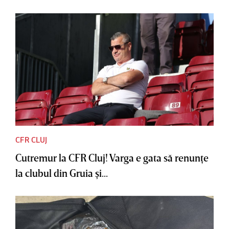
CFR CLUJ
Cutremur la CFR Cluj! Varga e gata să renunţe
la clubul din Gruia şi...