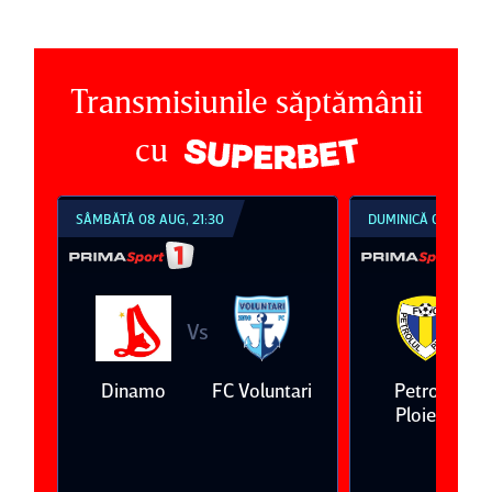
Transmisiunile săptămânii
cu
SÂMBĂTĂ 08 AUG, 21:30
DUMINICĂ 09 AUG, 1
Vs
V
eda
Dinamo
FC Voluntari
Petrolul
Ploieşti