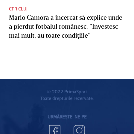
CFR CLUJ
Mario Camora a încercat să explice unde
a pierdut fotbalul românesc. ”Investesc
mai mult, au toate condiţiile”
© 2022 PrimaSport
Toate drepturile rezervate.
URMĂREȘTE-NE PE