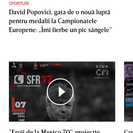
SPORTURI
David Popovici, gata de o nouă luptă
pentru medalii la Campionatele
Europene: „Îmi fierbe un pic sângele”
”Eroii de la Mexico 70”, proiecţie
Cam