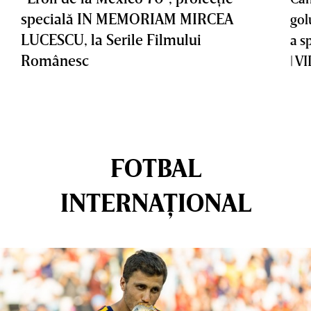
specială IN MEMORIAM MIRCEA
gol
LUCESCU, la Serile Filmului
a s
Românesc
| V
FOTBAL
INTERNAȚIONAL