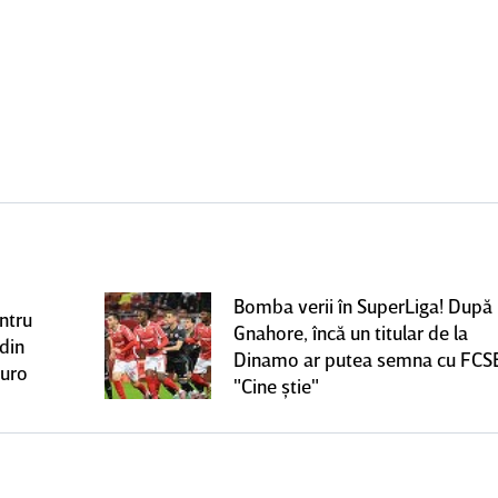
Bomba verii în SuperLiga! După
ntru
Gnahore, încă un titular de la
 din
Dinamo ar putea semna cu FCS
euro
"Cine ştie"