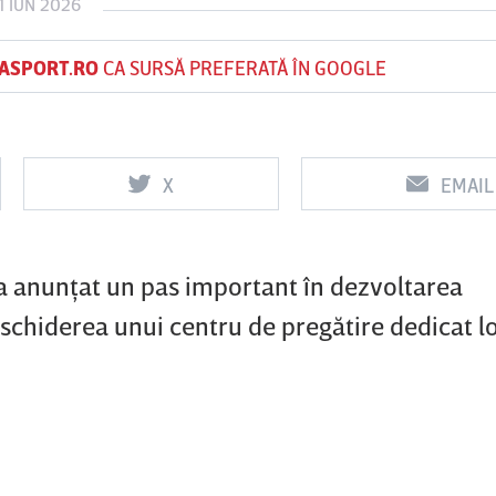
1 IUN 2026
ASPORT.RO
CA SURSĂ PREFERATĂ ÎN GOOGLE
Vs
Vs
f
FCSB
UTA Arad
Rapid
X
EMAIL
a anunţat un pas important în dezvoltarea
schiderea unui centru de pregătire dedicat lo