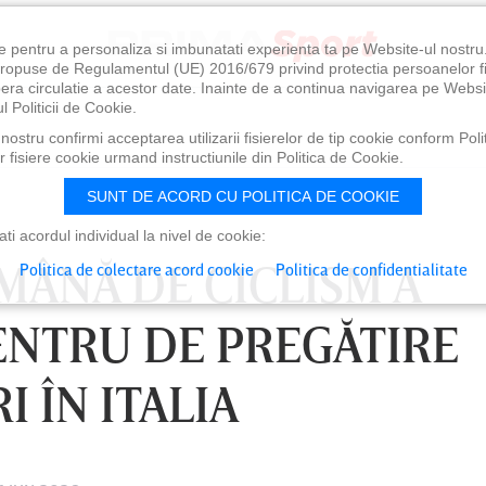
e pentru a personaliza si imbunatati experienta ta pe Website-ul nostr
i propuse de Regulamentul (UE) 2016/679 privind protectia persoanelor f
ibera circulatie a acestor date. Inainte de a continua navigarea pe Websi
l Politicii de Cookie.
ostru confirmi acceptarea utilizarii fisierelor de tip cookie conform Polit
 fisiere cookie urmand instructiunile din Politica de Cookie.
SUNT DE ACORD CU POLITICA DE COOKIE
i acordul individual la nivel de cookie:
MÂNĂ DE CICLISM A
Politica de colectare acord cookie
Politica de confidentialitate
ENTRU DE PREGĂTIRE
 ÎN ITALIA
0
VINERI 07 AUG, 21:00
SÂ