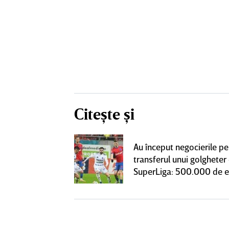
Citește și
un grup de
Au început negocierile pe
ci pentru a
transferul unui golgheter
SuperLiga: ”Nu
SuperLiga: 500.000 de 
teresant decât
ra actuală”