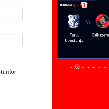
Vs
Vs
Farul
Csikszereda
Dinamo
FC Volunt
Constanţa
turilor