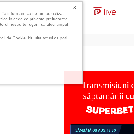
×
u. Te informam ca ne-am actualizat
izice in ceea ce priveste prelucrarea
te-ul nostru te rugam sa aloci timpul
icii de Cookie. Nu uita totusi ca poti
Transmisiunil
săptămânii c
MBĂTĂ 08 AUG, 18:30
SÂMBĂTĂ 08 AUG, 21:30