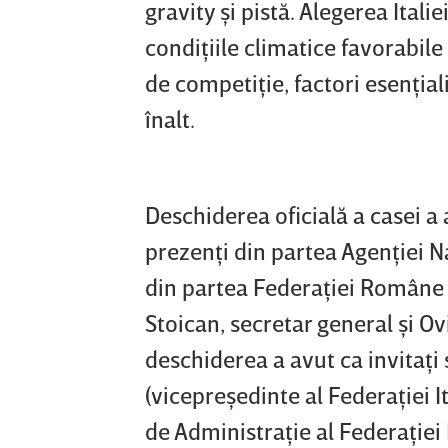
gravity şi pistă. Alegerea Ital
condiţiile climatice favorabil
de competiţie, factori esenţia
înalt.
Deschiderea oficială a casei a 
prezenţi din partea Agenţiei N
din partea Federaţiei Române 
Stoican, secretar general şi O
deschiderea a avut ca invitaţi 
(vicepreşedinte al Federaţiei I
de Administraţie al Federaţiei