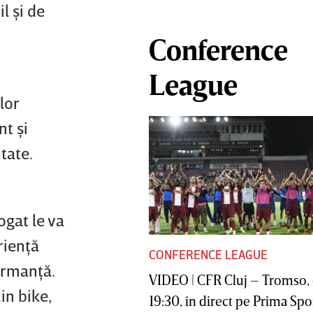
l şi de
Conference
League
lor
t şi
tate.
ogat le va
rienţă
CONFERENCE LEAGUE
formanţă.
VIDEO | CFR Cluj – Tromso, 
in bike,
19:30, în direct pe Prima Sport