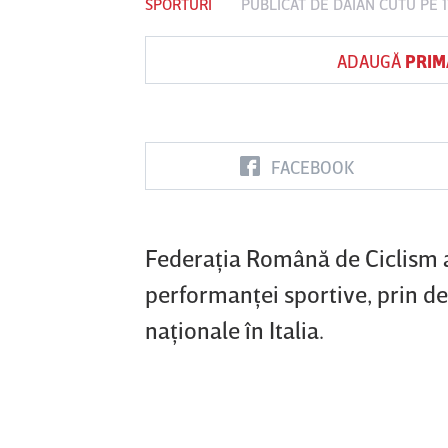
SPORTURI
PUBLICAT DE
DAIAN CUTU
PE 1
ADAUGĂ
PRIM
Vs
FC Botoşani
Corvinul
Sepsi OSK S
Hunedoara
Gheorghe
FACEBOOK
Federaţia Română de Ciclism 
performanţei sportive, prin de
naţionale în Italia.