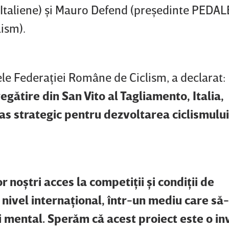
i Italiene) şi Mauro Defend (preşedinte PEDAL
lism).
le Federaţiei Române de Ciclism, a declarat:
gătire din San Vito al Tagliamento, Italia,
as strategic pentru dezvoltarea ciclismului
 noştri acces la competiţii şi condiţii de
nivel internaţional, într-un mediu care să-
şi mental. Sperăm că acest proiect este o in