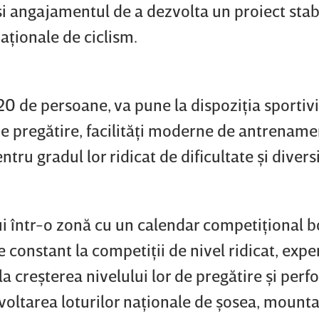
 angajamentul de a dezvolta un proiect stabi
aţionale de ciclism.
20 de persoane, va pune la dispoziţia sportivi
 pregătire, facilităţi moderne de antrenamen
tru gradul lor ridicat de dificultate şi diversi
i într-o zonă cu un calendar competiţional b
e constant la competiţii de nivel ridicat, expe
la creşterea nivelului lor de pregătire şi per
zvoltarea loturilor naţionale de şosea, mounta