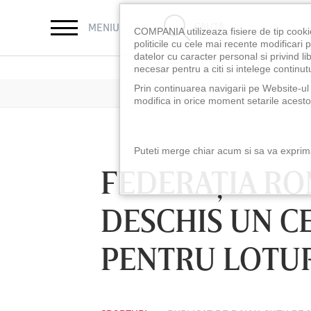
CAUTĂ
MENIU
COMPANIA utilizeaza fisiere de tip cooki
politicile cu cele mai recente modificar
datelor cu caracter personal si privind l
necesar pentru a citi si intelege continutu
Prin continuarea navigarii pe Website-ul n
modifica in orice moment setarile acestor
Puteti merge chiar acum si sa va exprimat
FEDERAŢIA RO
DESCHIS UN C
PENTRU LOTURI
LUNI 10 AUG, 18:30
LUNI 10 AUG, 21:3