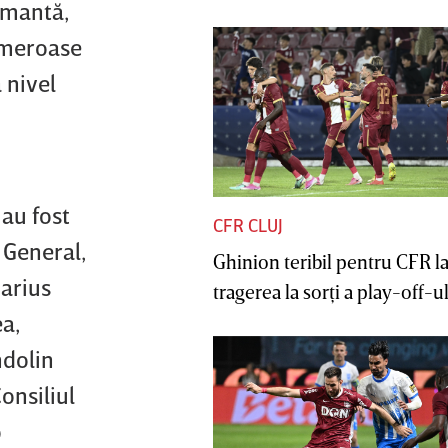
ormantă,
numeroase
 nivel
 au fost
CFR CLUJ
 General,
Ghinion teribil pentru CFR l
Marius
tragerea la sorţi a play-off-ul
a,
ndolin
onsiliul
o