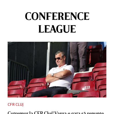
CONFERENCE
LEAGUE
CFR CLUJ
Cutremur la CFR Cluj! Varga e gata să renunţe