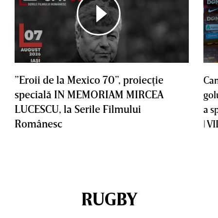
”Eroii de la Mexico 70”, proiecţie
Cam
specială IN MEMORIAM MIRCEA
gol
LUCESCU, la Serile Filmului
a s
Românesc
| V
RUGBY