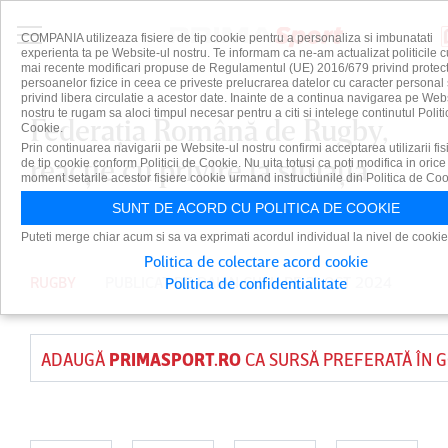
COMPANIA utilizeaza fisiere de tip cookie pentru a personaliza si imbunatati
experienta ta pe Website-ul nostru. Te informam ca ne-am actualizat politicile c
mai recente modificari propuse de Regulamentul (UE) 2016/679 privind protect
persoanelor fizice in ceea ce priveste prelucrarea datelor cu caracter personal 
privind libera circulatie a acestor date. Inainte de a continua navigarea pe Web
nostru te rugam sa aloci timpul necesar pentru a citi si intelege continutul Politi
Federaţia Română de Rugby,
Cookie.
Prin continuarea navigarii pe Website-ul nostru confirmi acceptarea utilizarii fis
reacţie cu privire la situaţia
de tip cookie conform Politicii de Cookie. Nu uita totusi ca poti modifica in orice
moment setarile acestor fisiere cookie urmand instructiunile din Politica de Coo
arenei ”Arcul de Triumf”
SUNT DE ACORD CU POLITICA DE COOKIE
Puteti merge chiar acum si sa va exprimati acordul individual la nivel de cookie
Politica de colectare acord cookie
RUGBY
PUBLICAT DE
DAIAN CUTU
PE 21 OCT 2024
Politica de confidentialitate
ADAUGĂ
PRIMASPORT.RO
CA SURSĂ PREFERATĂ ÎN 