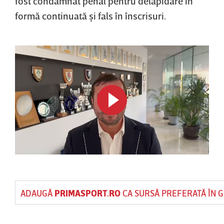
fost condamnat penal pentru delapidare în
formă continuată şi fals în înscrisuri.
ADAUGĂ
PRIMASPORT.RO
CA SURSĂ PREFERATĂ ÎN 