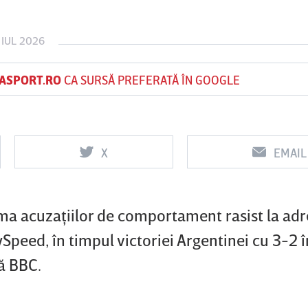
 IUL 2026
Vs
Vs
ASPORT.RO
CA SURSĂ PREFERATĂ ÎN GOOGLE
f
FCSB
UTA Arad
Rapid
X
EMAIL
rma acuzaţiilor de comportament rasist la ad
Speed, în timpul victoriei Argentinei cu 3-2 
ză BBC.