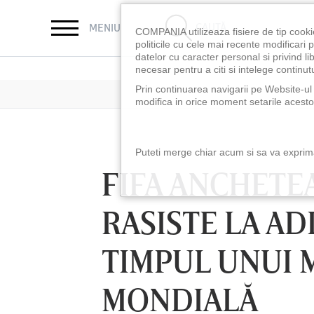
CAUTĂ
MENIU
COMPANIA utilizeaza fisiere de tip cooki
politicile cu cele mai recente modificar
datelor cu caracter personal si privind l
necesar pentru a citi si intelege continutu
Prin continuarea navigarii pe Website-ul n
modifica in orice moment setarile acestor
Puteti merge chiar acum si sa va exprimat
FIFA ANCHETEA
RASISTE LA AD
TIMPUL UNUI M
MONDIALĂ
LUNI 10 AUG, 18:30
LUNI 10 AUG, 21:3