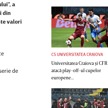
lui”, a
i din
te valori
ce
CS UNIVERSITATEA CRAIOVA
Universitatea Craiova şi CFR
serie de
atacă play-off-ul cupelor
europene...