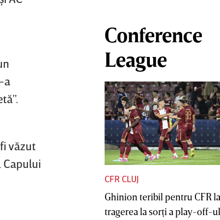
Conference
League
un
s-a
tă”.
fi văzut
l Capului
CFR CLUJ
Ghinion teribil pentru CFR l
tragerea la sorţi a play-off-ul