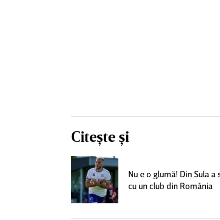
Citește și
un grup de
ci pentru a
Nu e o glumă! Din Sula a
SuperLiga: ”Nu
cu un club din România
teresant decât
ra actuală”