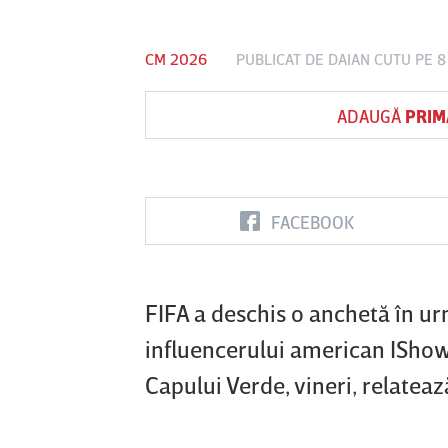
CM 2026
PUBLICAT DE
DAIAN CUTU
PE 8
Vs
ADAUGĂ
PRIM
FC Botoşani
Corvinul
Sepsi OSK S
Hunedoara
Gheorghe
FACEBOOK
FIFA a deschis o anchetă în u
influencerului american IShow
Capului Verde, vineri, relatea