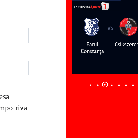
Vs
Vs
Farul
Csikszereda
Dinamo
FC Volunt
Constanţa
resa
împotriva