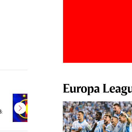
Europa Leag
E gata! FCSB a transferat un
jucător campion şi câştigător de
B:
Cupă