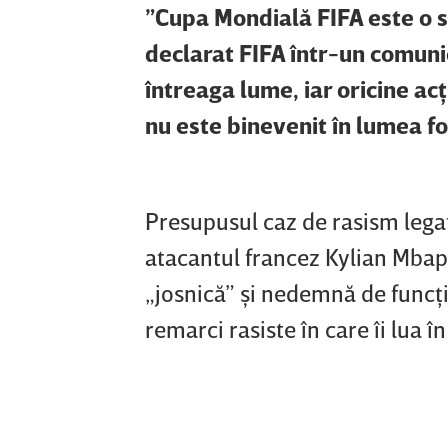
”Cupa Mondială FIFA este o săr
declarat FIFA într-un comuni
întreaga lume, iar oricine a
nu este binevenit în lumea fo
Presupusul caz de rasism lega
atacantul francez Kylian Mbap
„josnică” şi nedemnă de funcţi
remarci rasiste în care îi lua î