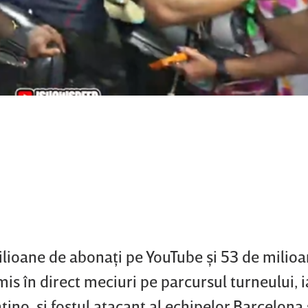
lioane de abonaţi pe YouTube şi 53 de milio
is în direct meciuri pe parcursul turneului, i
tino, şi fostul atacant al echipelor Barcelona 