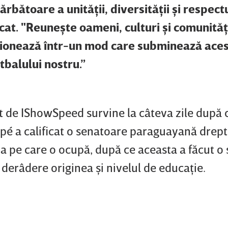
bătoare a unităţii, diversităţii şi respectu
cat. "Reuneşte oameni, culturi şi comunităţ
cţionează într-un mod care subminează aces
tbalului nostru.”
t de IShowSpeed survine la câteva zile după 
pé a calificat o senatoare paraguayană drept
a pe care o ocupă, după ce aceasta a făcut o 
n derâdere originea şi nivelul de educaţie.