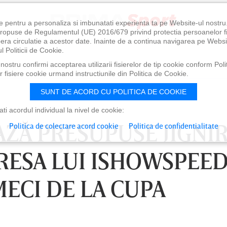
e pentru a personaliza si imbunatati experienta ta pe Website-ul nostr
i propuse de Regulamentul (UE) 2016/679 privind protectia persoanelor f
ibera circulatie a acestor date. Inainte de a continua navigarea pe Websi
l Politicii de Cookie.
ostru confirmi acceptarea utilizarii fisierelor de tip cookie conform Polit
 fisiere cookie urmand instructiunile din Politica de Cookie.
SUNT DE ACORD CU POLITICA DE COOKIE
i acordul individual la nivel de cookie:
ZĂ PRESUPUSE JIGNIR
Politica de colectare acord cookie
Politica de confidentialitate
RESA LUI ISHOWSPEED
ECI DE LA CUPA
0
VINERI 07 AUG, 21:00
SÂ