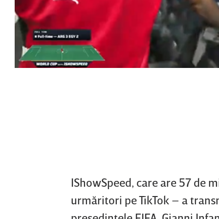
IShowSpeed, care are 57 de mi
urmăritori pe TikTok – a transm
preşedintele FIFA, Gianni Infan