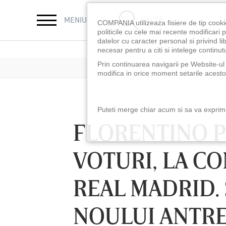
CAUTĂ
MENIU
COMPANIA utilizeaza fisiere de tip cooki
politicile cu cele mai recente modificar
datelor cu caracter personal si privind l
necesar pentru a citi si intelege continutu
Prin continuarea navigarii pe Website-ul n
modifica in orice moment setarile acestor
Puteti merge chiar acum si sa va exprimat
FLORENTINO P
VOTURI, LA C
REAL MADRID.
NOULUI ANTRE
LUNI 10 AUG, 18:30
LUNI 10 AUG, 21:3