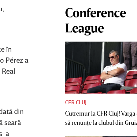
u,
Conference
League
e în
o Pérez a
i Real
CFR CLUJ
dată din
Cutremur la CFR Cluj! Varga 
ă seară
să renunţe la clubul din Gruia 
s-a