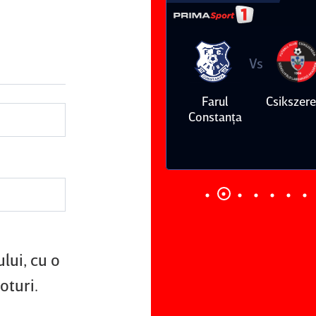
Vs
Vs
Farul
Csikszereda
Dinamo
FC Volunt
Constanţa
lui, cu o
oturi.