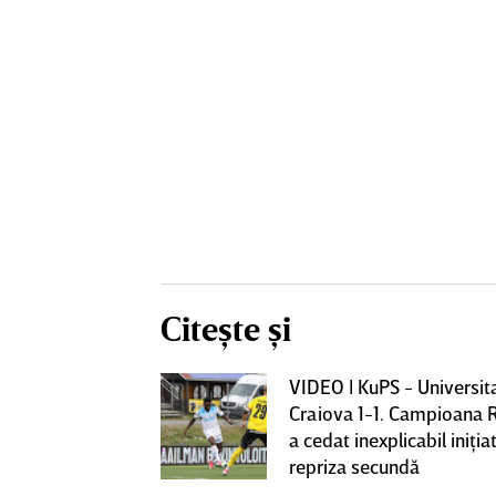
Citește și
VIDEO | KuPS - Universit
ează să fie
Craiova 1-1. Campioana 
me mare de la
a cedat inexplicabil iniţiat
fi OUT
repriza secundă