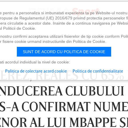
e pentru a personaliza si imbunatati experienta ta pe Website-ul nostr
i propuse de Regulamentul (UE) 2016/679 privind protectia persoanelor f
ibera circulatie a acestor date. Inainte de a continua navigarea pe Websi
l Politicii de Cookie.
ostru confirmi acceptarea utilizarii fisierelor de tip cookie conform Polit
 fisiere cookie urmand instructiunile din Politica de Cookie.
SUNT DE ACORD CU POLITICA DE COOKIE
i acordul individual la nivel de cookie:
EREZ, REALES CU 65%
Politica de colectare acord cookie
Politica de confidentialitate
ONDUCEREA CLUBULUI
 S-A CONFIRMAT NUM
NOR AL LUI MBAPPE Ş
0
VINERI 07 AUG, 21:00
SÂ