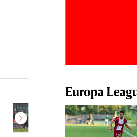
Europa Leag
Jucătorul dorit de Pancu în
Giuleşti vrea să rupă contractul cu
CFR Cluj: ”A făcut notificare la
club”