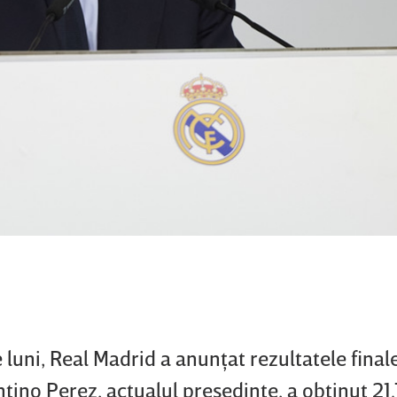
 luni, Real Madrid a anunţat rezultatele final
ntino Perez, actualul preşedinte, a obţinut 21