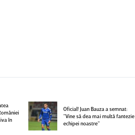
atea
Oficial! Juan Bauza a semnat:
României
”Vine să dea mai multă fantezie
iva în
echipei noastre”