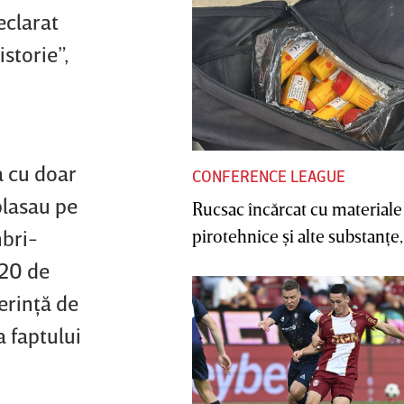
eclarat
istorie”,
a cu doar
CONFERENCE LEAGUE
plasau pe
Rucsac încărcat cu materiale
pirotehnice şi alte substanţe, 
mbri-
 20 de
erinţă de
a faptului