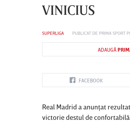
VINICIUS
Vs
SUPERLIGA
PUBLICAT DE
PRIMA SPORT
PE
FC Botoşani
Corvinul
Sepsi OSK S
Hunedoara
Gheorghe
ADAUGĂ
PRIM
FACEBOOK
Real Madrid a anunţat rezultate
victorie destul de confortabil