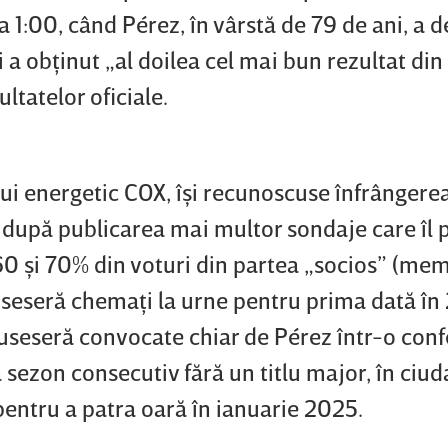
a 1:00, când Pérez, în vârstă de 79 de ani, a d
i a obţinut „al doilea cel mai bun rezultat din 
ltatelor oficiale.
ui energetic COX, îşi recunoscuse înfrângere
după publicarea mai multor sondaje care îl 
 60 şi 70% din voturi din partea „socios” (me
fuseseră chemaţi la urne pentru prima dată în
 fuseseră convocate chiar de Pérez într-o conf
a sezon consecutiv fără un titlu major, în ciud
 pentru a patra oară în ianuarie 2025.