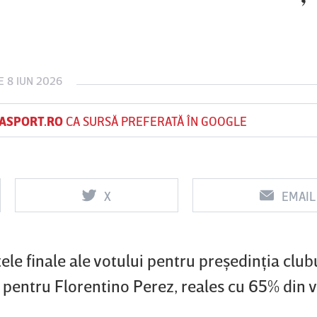
Vs
Vs
 8 IUN 2026
f
FCSB
UTA Arad
Rapid
ASPORT.RO
CA SURSĂ PREFERATĂ ÎN GOOGLE
X
EMAIL
le finale ale votului pentru preşedinţia clubu
ă pentru Florentino Perez, reales cu 65% din v