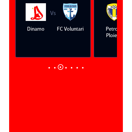
Vs
V
eda
Dinamo
FC Voluntari
Petrolul
Ploieşti