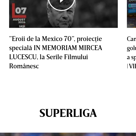
”Eroii de la Mexico 70”, proiecţie
Cam
specială IN MEMORIAM MIRCEA
gol
LUCESCU, la Serile Filmului
a s
Românesc
| V
SUPERLIGA