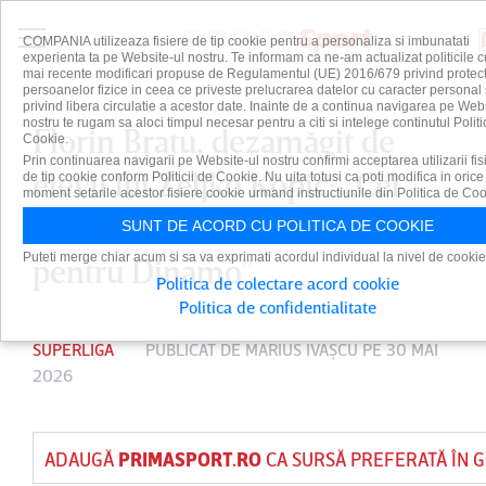
COMPANIA utilizeaza fisiere de tip cookie pentru a personaliza si imbunatati
experienta ta pe Website-ul nostru. Te informam ca ne-am actualizat politicile c
mai recente modificari propuse de Regulamentul (UE) 2016/679 privind protect
persoanelor fizice in ceea ce priveste prelucrarea datelor cu caracter personal 
privind libera circulatie a acestor date. Inainte de a continua navigarea pe Web
nostru te rugam sa aloci timpul necesar pentru a citi si intelege continutul Politi
Florin Bratu, dezamăgit de
Cookie.
Prin continuarea navigarii pe Website-ul nostru confirmi acceptarea utilizarii fis
elevii lui Zeljko Kopic: „Cel
de tip cookie conform Politicii de Cookie. Nu uita totusi ca poti modifica in orice
moment setarile acestor fisiere cookie urmand instructiunile din Politica de Coo
mai slab meci al sezonului
SUNT DE ACORD CU POLITICA DE COOKIE
Puteti merge chiar acum si sa va exprimati acordul individual la nivel de cookie
pentru Dinamo”
Politica de colectare acord cookie
Politica de confidentialitate
SUPERLIGA
PUBLICAT DE
MARIUS IVAŞCU
PE 30 MAI
2026
ADAUGĂ
PRIMASPORT.RO
CA SURSĂ PREFERATĂ ÎN 