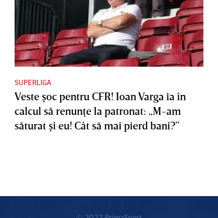
SUPERLIGA
Veste şoc pentru CFR! Ioan Varga ia în
calcul să renunţe la patronat: „M-am
săturat şi eu! Cât să mai pierd bani?”
© 2022 PrimaSport