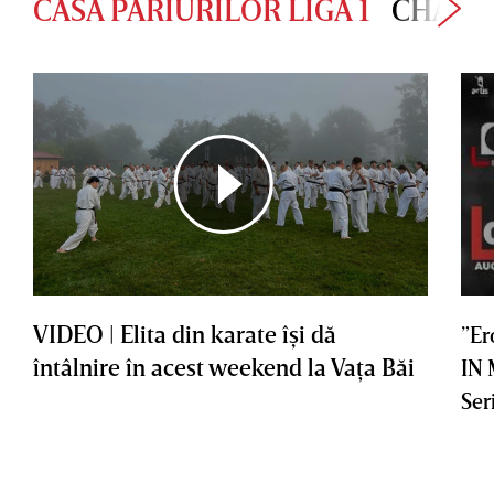
CASA PARIURILOR LIGA 1
CHAMP
VIDEO | Elita din karate îşi dă
”Er
întâlnire în acest weekend la Vaţa Băi
IN
Ser