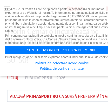
COMPANIA utilizeaza fisiere de tip cookie pentru a personaliza si imbunatati
experienta ta pe Website-ul nostru. Te informam ca ne-am actualizat politicile c
mai recente modificari propuse de Regulamentul (UE) 2016/679 privind protect
persoanelor fizice in ceea ce priveste prelucrarea datelor cu caracter personal 
privind libera circulatie a acestor date. Inainte de a continua navigarea pe Web
nostru te rugam sa aloci timpul necesar pentru a citi si intelege continutul Politi
Florin Cernat o încurajează pe
Cookie.
Prin continuarea navigarii pe Website-ul nostru confirmi acceptarea utilizarii fis
U Cluj înaintea dublei cu
de tip cookie conform Politicii de Cookie. Nu uita totusi ca poti modifica in orice
moment setarile acestor fisiere cookie urmand instructiunile din Politica de Coo
Dinamo Kiev: ”Şansele sunt
SUNT DE ACORD CU POLITICA DE COOKIE
Puteti merge chiar acum si sa va exprimati acordul individual la nivel de cookie
50-50!”
Politica de colectare acord cookie
Politica de confidentialitate
U CLUJ
PUBLICAT PE 5 IUL 2026
ADAUGĂ
PRIMASPORT.RO
CA SURSĂ PREFERATĂ ÎN 