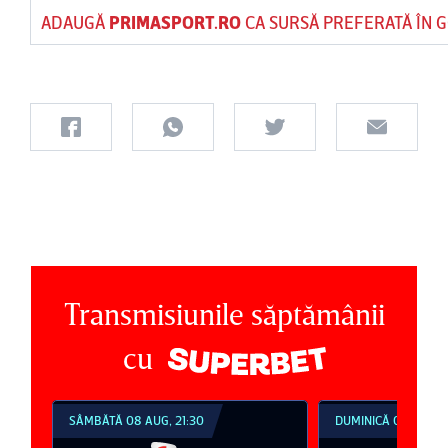
ADAUGĂ
PRIMASPORT.RO
CA SURSĂ PREFERATĂ ÎN 
Transmisiunile săptămânii
cu
SÂMBĂTĂ 08 AUG, 21:30
DUMINICĂ 09 AUG, 1