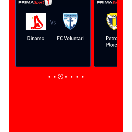
Vs
V
eda
Dinamo
FC Voluntari
Petrolul
Ploieşti