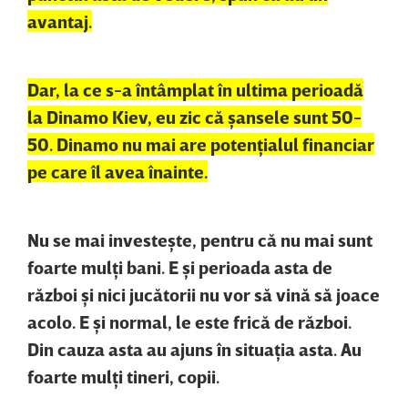
avantaj.
Dar, la ce s-a întâmplat în ultima perioadă
la Dinamo Kiev, eu zic că şansele sunt 50-
50. Dinamo nu mai are potenţialul financiar
pe care îl avea înainte.
Nu se mai investeşte, pentru că nu mai sunt
foarte mulţi bani. E şi perioada asta de
război şi nici jucătorii nu vor să vină să joace
acolo. E şi normal, le este frică de război.
Din cauza asta au ajuns în situaţia asta. Au
foarte mulţi tineri, copii.