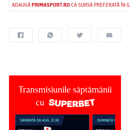
ADAUGĂ
PRIMASPORT.RO
CA SURSĂ PREFERATĂ ÎN 
Transmisiunile săptămânii
cu
SÂMBĂTĂ 08 AUG, 21:30
DUMINICĂ 09 AUG, 1