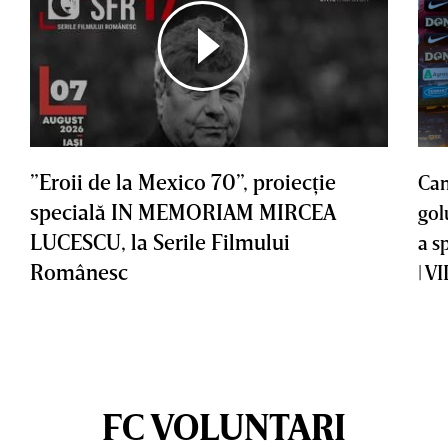
”Eroii de la Mexico 70”, proiecţie
Cam
specială IN MEMORIAM MIRCEA
gol
LUCESCU, la Serile Filmului
a s
Românesc
| V
FC VOLUNTARI