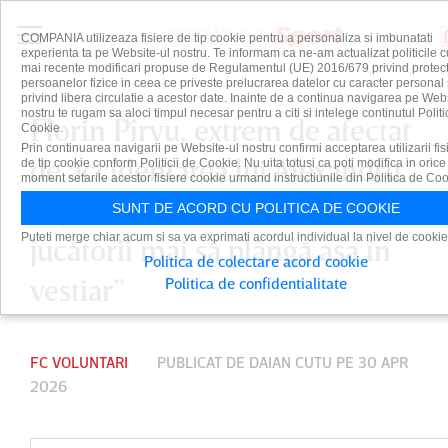
COMPANIA utilizeaza fisiere de tip cookie pentru a personaliza si imbunatati
experienta ta pe Website-ul nostru. Te informam ca ne-am actualizat politicile c
mai recente modificari propuse de Regulamentul (UE) 2016/679 privind protect
persoanelor fizice in ceea ce priveste prelucrarea datelor cu caracter personal 
privind libera circulatie a acestor date. Inainte de a continua navigarea pe Web
nostru te rugam sa aloci timpul necesar pentru a citi si intelege continutul Politi
Florin Pîrvu, extrem de afectat
Cookie.
Prin continuarea navigarii pe Website-ul nostru confirmi acceptarea utilizarii fis
de accidentarea lui Alexandru
de tip cookie conform Politicii de Cookie. Nu uita totusi ca poti modifica in orice
moment setarile acestor fisiere cookie urmand instructiunile din Politica de Coo
Gîţ. ”Nu am văzut de mult că
SUNT DE ACORD CU POLITICA DE COOKIE
Puteti merge chiar acum si sa va exprimati acordul individual la nivel de cookie
jucătorii mai să plângă aşa în
Politica de colectare acord cookie
vestiar”
Politica de confidentialitate
FC VOLUNTARI
PUBLICAT DE
DAIAN CUTU
PE 30 APR
2026