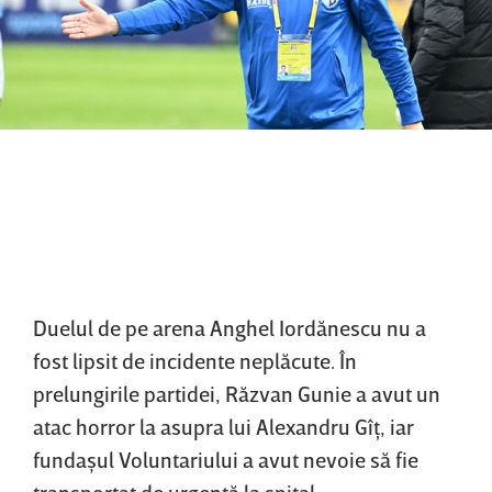
Duelul de pe arena Anghel Iordănescu nu a
fost lipsit de incidente neplăcute. În
prelungirile partidei, Răzvan Gunie a avut un
atac horror la asupra lui Alexandru Gîţ, iar
fundaşul Voluntariului a avut nevoie să fie
transportat de urgenţă la spital.