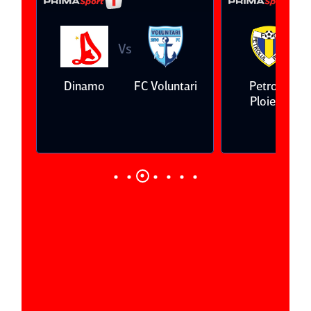
Vs
V
eda
Dinamo
FC Voluntari
Petrolul
Ploieşti