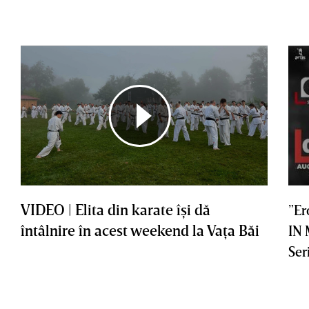
VIDEO | Elita din karate îşi dă
”Er
întâlnire în acest weekend la Vaţa Băi
IN
Ser