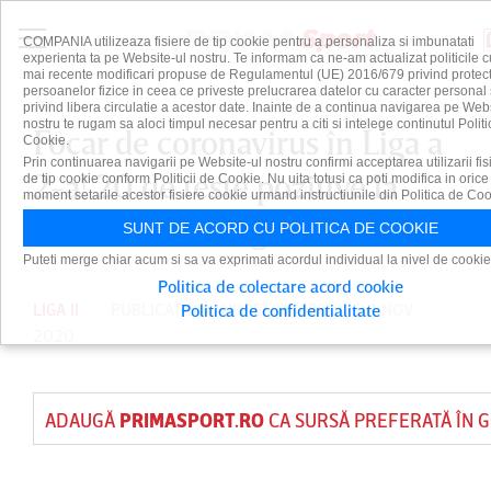
COMPANIA utilizeaza fisiere de tip cookie pentru a personaliza si imbunatati
experienta ta pe Website-ul nostru. Te informam ca ne-am actualizat politicile c
mai recente modificari propuse de Regulamentul (UE) 2016/679 privind protect
persoanelor fizice in ceea ce priveste prelucrarea datelor cu caracter personal 
privind libera circulatie a acestor date. Inainte de a continua navigarea pe Web
nostru te rugam sa aloci timpul necesar pentru a citi si intelege continutul Politi
Focar de coronavirus în Liga a
Cookie.
Prin continuarea navigarii pe Website-ul nostru confirmi acceptarea utilizarii fis
2-a! 20 de teste pozitive la
de tip cookie conform Politicii de Cookie. Nu uita totusi ca poti modifica in orice
moment setarile acestor fisiere cookie urmand instructiunile din Politica de Coo
Turris Turnu Măgurele
SUNT DE ACORD CU POLITICA DE COOKIE
Puteti merge chiar acum si sa va exprimati acordul individual la nivel de cookie
Politica de colectare acord cookie
LIGA II
PUBLICAT DE
ANDREI IONASCU
PE 11 NOV
Politica de confidentialitate
2020
ADAUGĂ
PRIMASPORT.RO
CA SURSĂ PREFERATĂ ÎN 