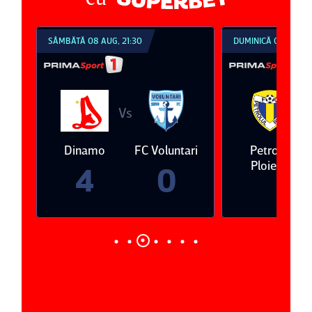
SÂMBĂTĂ 08 AUG, 21:30
DUMINICĂ 09 AUG, 1
Vs
V
eda
Dinamo
FC Voluntari
Petrolul
Ploieşti
4
0