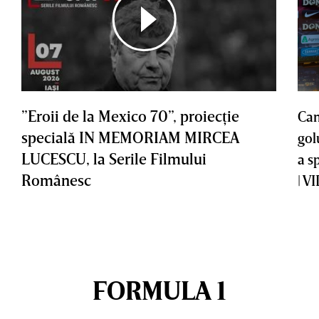
”Eroii de la Mexico 70”, proiecţie
Cam
specială IN MEMORIAM MIRCEA
gol
LUCESCU, la Serile Filmului
a s
Românesc
| V
FORMULA 1