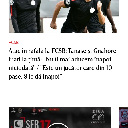
FCSB
Atac în rafală la FCSB: Tănase şi Gnahore,
luaţi la ţintă: "Nu îl mai aducem înapoi
niciodată" / "Este un jucător care din 10
pase, 8 le dă înapoi"