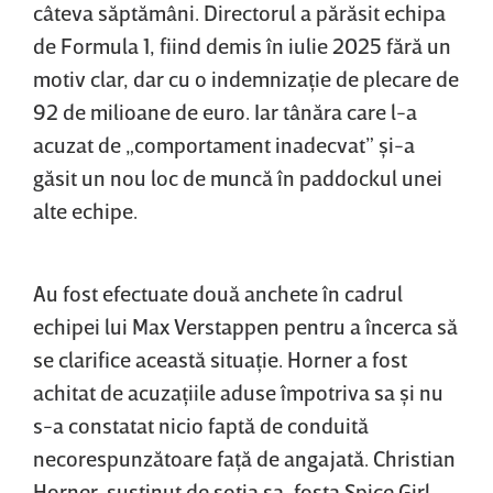
câteva săptămâni. Directorul a părăsit echipa
de Formula 1, fiind demis în iulie 2025 fără un
motiv clar, dar cu o indemnizaţie de plecare de
92 de milioane de euro. Iar tânăra care l-a
acuzat de „comportament inadecvat” şi-a
găsit un nou loc de muncă în paddockul unei
alte echipe.
Au fost efectuate două anchete în cadrul
echipei lui Max Verstappen pentru a încerca să
se clarifice această situaţie. Horner a fost
achitat de acuzaţiile aduse împotriva sa şi nu
s-a constatat nicio faptă de conduită
necorespunzătoare faţă de angajată. Christian
Horner, susţinut de soţia sa, fosta Spice Girl