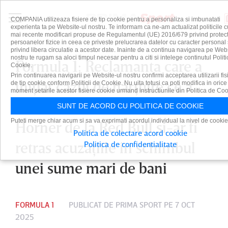
COMPANIA utilizeaza fisiere de tip cookie pentru a personaliza si imbunatati
experienta ta pe Website-ul nostru. Te informam ca ne-am actualizat politicile c
mai recente modificari propuse de Regulamentul (UE) 2016/679 privind protect
persoanelor fizice in ceea ce priveste prelucrarea datelor cu caracter personal 
privind libera circulatie a acestor date. Inainte de a continua navigarea pe Web
nostru te rugam sa aloci timpul necesar pentru a citi si intelege continutul Politi
Formula 1: Reclamanta care a
Cookie.
Prin continuarea navigarii pe Website-ul nostru confirmi acceptarea utilizarii fis
iniţiat cazul de hărţuire ce a
de tip cookie conform Politicii de Cookie. Nu uita totusi ca poti modifica in orice
moment setarile acestor fisiere cookie urmand instructiunile din Politica de Coo
dus la demisia lui Christian
SUNT DE ACORD CU POLITICA DE COOKIE
Puteti merge chiar acum si sa va exprimati acordul individual la nivel de cookie
Horner de la Red Bull şi-ar fi
Politica de colectare acord cookie
retras acuzaţiile în schimbul
Politica de confidentialitate
unei sume mari de bani
FORMULA 1
PUBLICAT DE
PRIMA SPORT
PE 7 OCT
2025