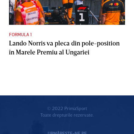
FORMULA 1
Lando Norris va pleca din pole-position
în Marele Premiu al Ungariei
© 2022 PrimaSport
Toate drepturile rezervate.
URMĂREȘTE-NE PE