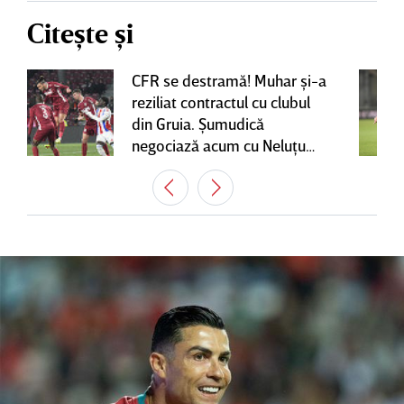
Citește și
CFR se destramă! Muhar şi-a
reziliat contractul cu clubul
din Gruia. Şumudică
negociază acum cu Neluţu
Varga, care mai are o
variantă pentru banca tehnică
| EXCLUSIV