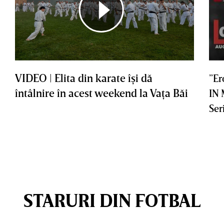
VIDEO | Elita din karate îşi dă
”Er
întâlnire în acest weekend la Vaţa Băi
IN
Ser
STARURI DIN FOTBAL