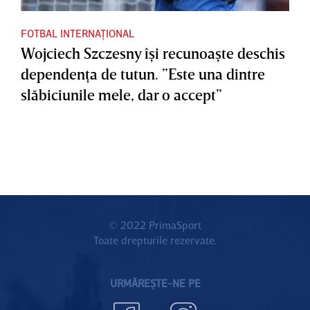
FOTBAL INTERNAȚIONAL
Wojciech Szczesny îşi recunoaşte deschis
dependenţa de tutun. ”Este una dintre
slăbiciunile mele, dar o accept”
© 2022 PrimaSport
Toate drepturile rezervate.
URMĂREȘTE-NE PE