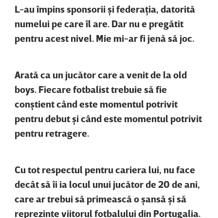
L-au împins sponsorii şi federaţia, datorită
numelui pe care îl are. Dar nu e pregătit
pentru acest nivel. Mie mi-ar fi jenă să joc.
Arată ca un jucător care a venit de la old
boys. Fiecare fotbalist trebuie să fie
conştient când este momentul potrivit
pentru debut şi când este momentul potrivit
pentru retragere.
Cu tot respectul pentru cariera lui, nu face
decât să îi ia locul unui jucător de 20 de ani,
care ar trebui să primească o şansă şi să
reprezinte viitorul fotbalului din Portugalia.