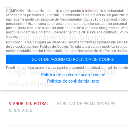
COMPANIA utilizeaza fisiere de tip cookie pentru a personaliza si imbunatati
experienta ta pe Website-ul nostru. Te informam ca ne-am actualizat politicile c
mai recente modificari propuse de Regulamentul (UE) 2016/679 privind protect
persoanelor fizice in ceea ce priveste prelucrarea datelor cu caracter personal 
privind libera circulatie a acestor date. Inainte de a continua navigarea pe Web
nostru te rugam sa aloci timpul necesar pentru a citi si intelege continutul Politi
Fostul jucător de la Atletico
Cookie.
Prin continuarea navigarii pe Website-ul nostru confirmi acceptarea utilizarii fis
Madrid a şters pe jos cu
de tip cookie conform Politicii de Cookie. Nu uita totusi ca poti modifica in orice
moment setarile acestor fisiere cookie urmand instructiunile din Politica de Coo
Ronaldo înaintea debutului la
SUNT DE ACORD CU POLITICA DE COOKIE
Puteti merge chiar acum si sa va exprimati acordul individual la nivel de cookie
Cupa Mondială: "O ruşine! Mie
Politica de colectare acord cookie
mi-ar fi jenă"
Politica de confidentialitate
STARURI DIN FOTBAL
PUBLICAT DE
PRIMA SPORT
PE
12 IUN 2026