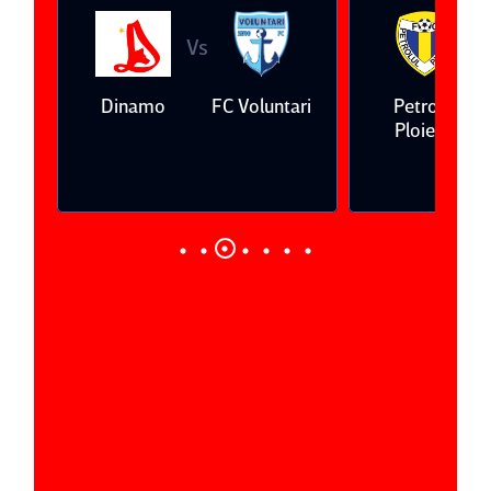
Vs
V
eda
Dinamo
FC Voluntari
Petrolul
Ploieşti