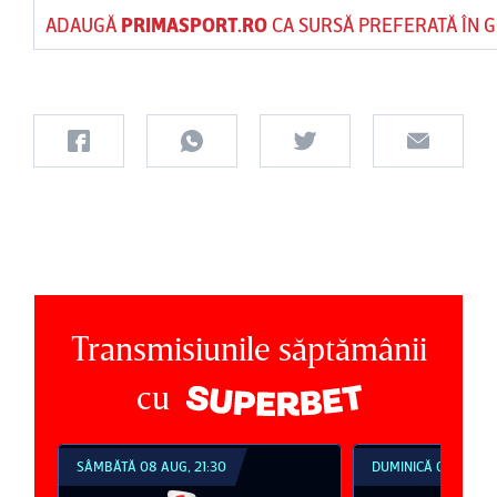
ADAUGĂ
PRIMASPORT.RO
CA SURSĂ PREFERATĂ ÎN 
Transmisiunile săptămânii
cu
SÂMBĂTĂ 08 AUG, 21:30
DUMINICĂ 09 AUG, 1