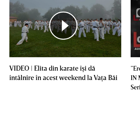
VIDEO | Elita din karate îşi dă
”Er
întâlnire în acest weekend la Vaţa Băi
IN
Ser