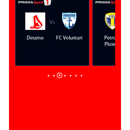
Vs
V
eda
Dinamo
FC Voluntari
Petrolul
Ploieşti