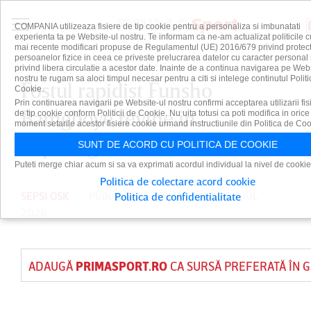
COMPANIA utilizeaza fisiere de tip cookie pentru a personaliza si imbunatati
experienta ta pe Website-ul nostru. Te informam ca ne-am actualizat politicile c
mai recente modificari propuse de Regulamentul (UE) 2016/679 privind protect
persoanelor fizice in ceea ce priveste prelucrarea datelor cu caracter personal 
privind libera circulatie a acestor date. Inainte de a continua navigarea pe Web
nostru te rugam sa aloci timpul necesar pentru a citi si intelege continutul Politi
Fostul rapidist Funsho
Cookie.
Prin continuarea navigarii pe Website-ul nostru confirmi acceptarea utilizarii fis
Bamgboye revine în
de tip cookie conform Politicii de Cookie. Nu uita totusi ca poti modifica in orice
moment setarile acestor fisiere cookie urmand instructiunile din Politica de Coo
SuperLiga!
SUNT DE ACORD CU POLITICA DE COOKIE
Puteti merge chiar acum si sa va exprimati acordul individual la nivel de cookie
Politica de colectare acord cookie
SEPSI OSK
PUBLICAT DE
PRIMA SPORT
PE 6 IUL
Politica de confidentialitate
2026
ADAUGĂ
PRIMASPORT.RO
CA SURSĂ PREFERATĂ ÎN 