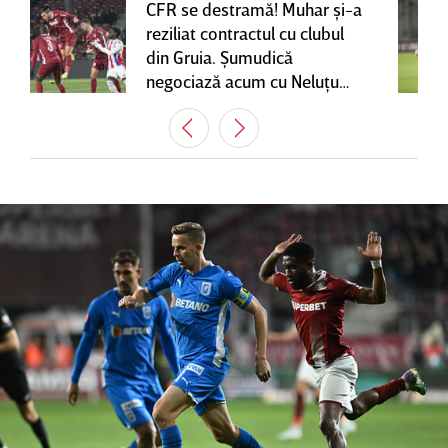
CFR se destramă! Muhar şi-a
reziliat contractul cu clubul
din Gruia. Şumudică
negociază acum cu Neluţu
Varga, care mai are o
variantă pentru banca tehnică
| EXCLUSIV