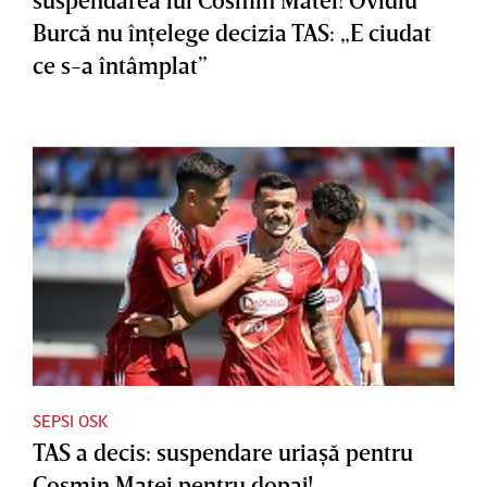
Burcă nu înţelege decizia TAS: „E ciudat
ce s-a întâmplat”
SEPSI OSK
TAS a decis: suspendare uriaşă pentru
Cosmin Matei pentru dopaj!