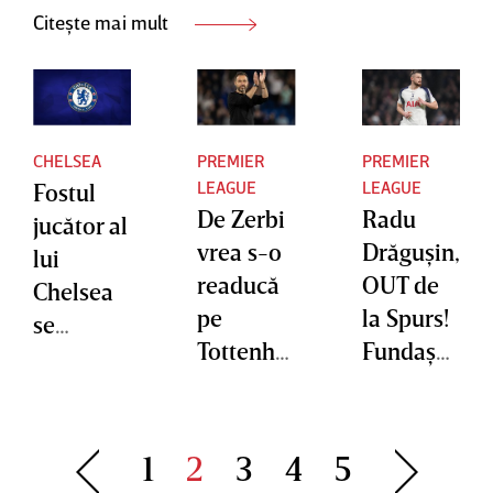
Citește mai mult
CHELSEA
PREMIER
PREMIER
LEAGUE
LEAGUE
Fostul
De Zerbi
Radu
jucător al
vrea s-o
Drăguşin,
lui
readucă
OUT de
Chelsea
pe
la Spurs!
se
Tottenha
Fundaşul
retrage
m în top.
român a
din
Italianul
ajuns pe
fotbal
renunţă
”lista
1
2
3
4
5
la
neagră” a