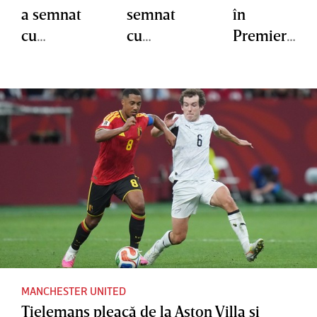
a semnat
semnat
în
cu
cu
Premier
Sunderla
Manches
League.
nd
ter
Brighton
United
face cel
mai
scump
transfer
din
istoria
clubului
MANCHESTER UNITED
Tielemans pleacă de la Aston Villa şi