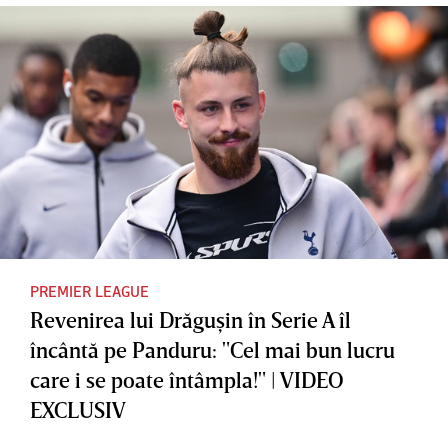
Premier
verii în
să-l
League
Premier
recruteze
League
pe
Mbappe
la
Liverpoo
l
PREMIER LEAGUE
Revenirea lui Drăguşin în Serie A îl
încântă pe Panduru: "Cel mai bun lucru
care i se poate întâmpla!" | VIDEO
EXCLUSIV