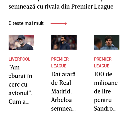
semnează cu rivala din Premier League
Citește mai mult
LIVERPOOL
PREMIER
PREMIER
LEAGUE
LEAGUE
"Am
Dat afară
100 de
zburat în
de Real
milioane
cerc cu
Madrid,
de lire
avionul”.
Arbeloa
pentru
Cum a
semneaz
Sandro
făcut
ă cu un
Tonali!
Klopp tot
club din
Lovitura
posibilul