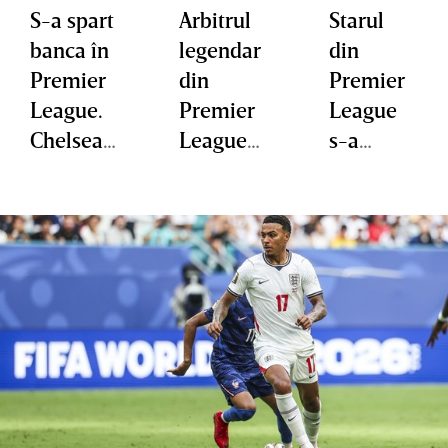
S-a spart
Arbitrul
Starul
banca în
legendar
din
Premier
din
Premier
League.
Premier
League
Chelsea a
League
s-a
plătit 137
s-a retras
operat şi
de
ratează
milioane
aproape
de euro
tot
pentru
sezonul
starul
englez