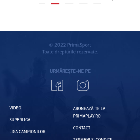
Drăguşin,
londonez
dar face
ilor
două
transferu
ri de 200
© 2022 PrimaSport
Toate drepturile rezervate.
de
milioane
URMĂREȘTE-NE PE
VIDEO
ABONEAZĂ-TE LA
PRIMAPLAY.RO
SUPERLIGA
CONTACT
LIGA CAMPIONILOR
TERMENI ȘI CONDIȚII