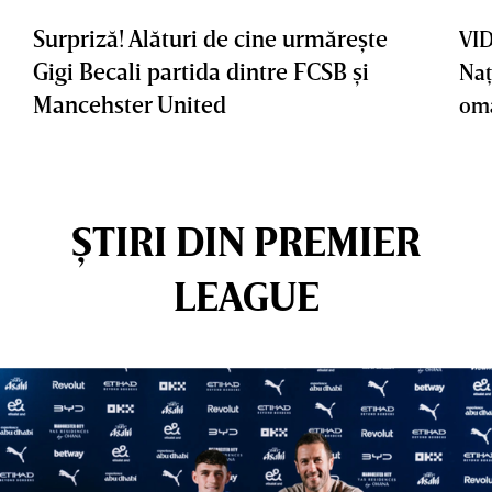
Surpriză! Alături de cine urmăreşte
VID
Gigi Becali partida dintre FCSB şi
Naţ
Mancehster United
oma
ȘTIRI DIN PREMIER
LEAGUE