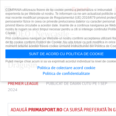
COMPANIA utilizeaza fisiere de tip cookie pentru a personaliza si imbunatati
experienta ta pe Website-ul nostru. Te informam ca ne-am actualizat politicile c
mai recente modificari propuse de Regulamentul (UE) 2016/679 privind protect
persoanelor fizice in ceea ce priveste prelucrarea datelor cu caracter personal 
privind libera circulatie a acestor date. Inainte de a continua navigarea pe Web
nostru te rugam sa aloci timpul necesar pentru a citi si intelege continutul Politi
VIDEO | Newcastle -
Cookie.
Prin continuarea navigarii pe Website-ul nostru confirmi acceptarea utilizarii fis
Tottenham 2-1. Primul meci
de tip cookie conform Politicii de Cookie. Nu uita totusi ca poti modifica in orice
moment setarile acestor fisiere cookie urmand instructiunile din Politica de Coo
stagional pentru Radu
SUNT DE ACORD CU POLITICA DE COOKIE
Puteti merge chiar acum si sa va exprimati acordul individual la nivel de cookie
Drăguşin
Politica de colectare acord cookie
Politica de confidentialitate
PREMIER LEAGUE
PUBLICAT DE
DAIAN CUTU
PE 1 SEP
2024
ADAUGĂ
PRIMASPORT.RO
CA SURSĂ PREFERATĂ ÎN 