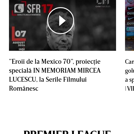
”Eroii de la Mexico 70”, proiecţie
Cam
specială IN MEMORIAM MIRCEA
gol
LUCESCU, la Serile Filmului
a s
Românesc
| V