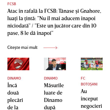
FCSB
Atac în rafală la FCSB: Tănase şi Gnahore,
luaţi la ţintă: "Nu îl mai aducem înapoi
niciodată" / "Este un jucător care din 10
pase, 8 le dă înapoi"
Citește mai mult
DINAMO
DINAMO
FC
BOTOȘANI
Încă
Măsurile
Au
două
luate de
început
plecări
Dinamo
negocieri
de la
după