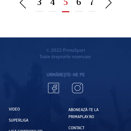
3
4
5
6
7
pe care a
Dinamo
trebuie
exclus-o
ar putea
să scoată
din start:
semna cu
din
"Campio
FCSB:
buzunar
ni nu îi
"Cine
Gigi
văd"
ştie"
Becali
© 2022 PrimaSport
Toate drepturile rezervate.
pentru
atacantul
URMĂREȘTE-NE PE
bosniac
VIDEO
ABONEAZĂ-TE LA
PRIMAPLAY.RO
SUPERLIGA
CONTACT