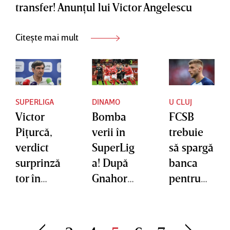
transfer! Anunţul lui Victor Angelescu
Citește mai mult
SUPERLIGA
DINAMO
U CLUJ
Victor
Bomba
FCSB
Piţurcă,
verii în
trebuie
verdict
SuperLig
să spargă
surprinză
a! După
banca
tor în
Gnahore,
pentru
lupta la
încă un
Jovo
titlu!
titular de
Lukic!
Echipa
la
Câţi bani