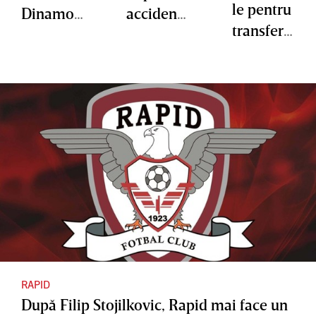
le pentru
Dinamo:
accident
transferu
"Au şanse
ul mortal
l unui
mici să
de la
golgheter
joace.
Câmpulu
din
Încercăm
ng:
SuperLig
să le
"Trauma
a:
găsim
este
500.000
soluţii" |
foarte
de euro
VIDEO
grea" |
EXCLUSI
VIDEO
V
EXCLUSI
V
RAPID
După Filip Stojilkovic, Rapid mai face un