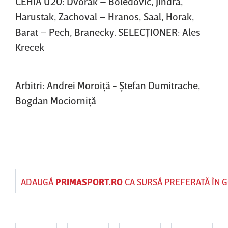
CEHIA U20: Dvorak – Boledovic, Jindra,
Harustak, Zachoval – Hranos, Saal, Horak,
Barat – Pech, Branecky. SELECŢIONER: Ales
Krecek
Arbitri: Andrei Moroiţă - Ştefan Dumitrache,
Bogdan Mociorniţă
ADAUGĂ
PRIMASPORT.RO
CA SURSĂ PREFERATĂ ÎN 