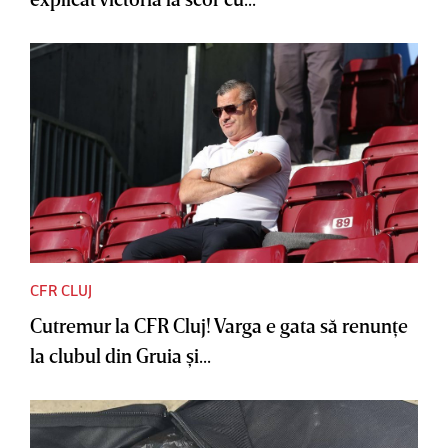
CFR CLUJ
Cutremur la CFR Cluj! Varga e gata să renunţe
la clubul din Gruia şi...