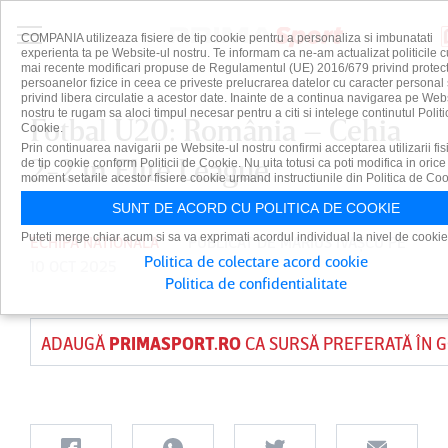
COMPANIA utilizeaza fisiere de tip cookie pentru a personaliza si imbunatati
experienta ta pe Website-ul nostru. Te informam ca ne-am actualizat politicile c
mai recente modificari propuse de Regulamentul (UE) 2016/679 privind protect
persoanelor fizice in ceea ce priveste prelucrarea datelor cu caracter personal 
privind libera circulatie a acestor date. Inainte de a continua navigarea pe Web
nostru te rugam sa aloci timpul necesar pentru a citi si intelege continutul Politi
Fotbal U20: România – Cehia
Cookie.
Prin continuarea navigarii pe Website-ul nostru confirmi acceptarea utilizarii fis
2-2 în Elite League
de tip cookie conform Politicii de Cookie. Nu uita totusi ca poti modifica in orice
moment setarile acestor fisiere cookie urmand instructiunile din Politica de Coo
SUNT DE ACORD CU POLITICA DE COOKIE
Puteti merge chiar acum si sa va exprimati acordul individual la nivel de cookie
ECHIPA NATIONALA
PUBLICAT DE
MARIUS IVAŞCU
PE
Politica de colectare acord cookie
10 OCT 2025
Politica de confidentialitate
ADAUGĂ
PRIMASPORT.RO
CA SURSĂ PREFERATĂ ÎN 