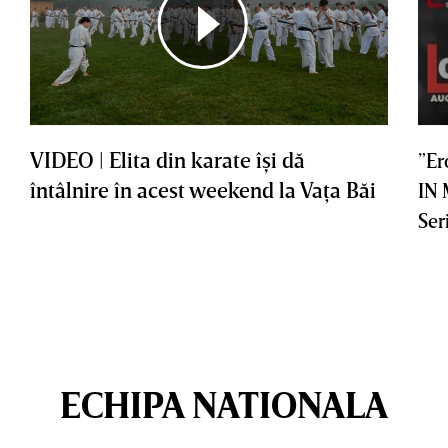
VIDEO | Elita din karate îşi dă
”Er
întâlnire în acest weekend la Vaţa Băi
IN
Ser
ECHIPA NATIONALA