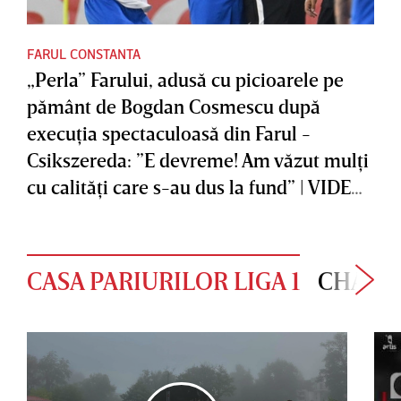
FARUL CONSTANTA
„Perla” Farului, adusă cu picioarele pe
pământ de Bogdan Cosmescu după
execuţia spectaculoasă din Farul -
Csikszereda: ”E devreme! Am văzut mulţi
cu calităţi care s-au dus la fund” | VIDEO
EXCLUSIV
CASA PARIURILOR LIGA 1
CHAMP