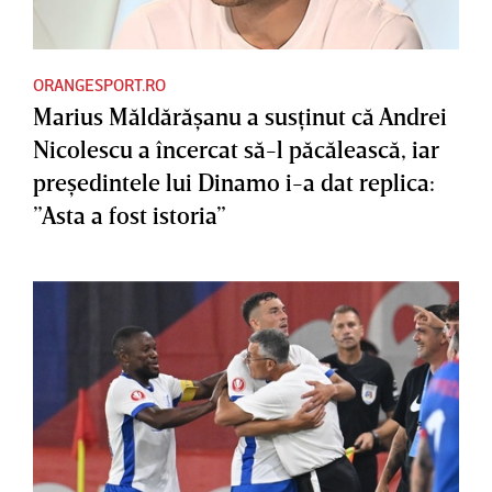
ORANGESPORT.RO
Marius Măldărăşanu a susţinut că Andrei
Nicolescu a încercat să-l păcălească, iar
preşedintele lui Dinamo i-a dat replica:
”Asta a fost istoria”