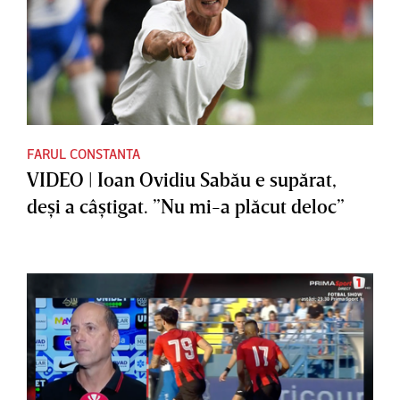
FARUL CONSTANTA
VIDEO | Ioan Ovidiu Sabău e supărat,
deşi a câştigat. ”Nu mi-a plăcut deloc”