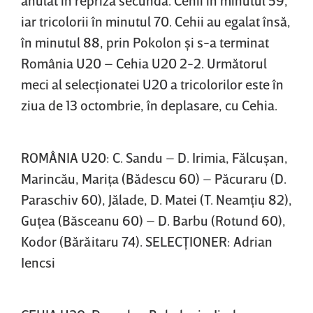
iar tricolorii în minutul 70. Cehii au egalat însă,
în minutul 88, prin Pokolon şi s-a terminat
România U20 – Cehia U20 2-2. Următorul
meci al selecţionatei U20 a tricolorilor este în
ziua de 13 octombrie, în deplasare, cu Cehia.
ROMÂNIA U20: C. Sandu – D. Irimia, Fălcuşan,
Marincău, Mariţa (Bădescu 60) – Păcuraru (D.
Paraschiv 60), Jălade, D. Matei (T. Neamţiu 82),
Guţea (Băsceanu 60) – D. Barbu (Rotund 60),
Kodor (Bărăitaru 74). SELECŢIONER: Adrian
Iencsi