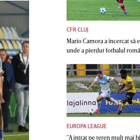
CFR CLUJ
Mario Camora a încercat să e
unde a pierdut fotbalul român
EUROPA LEAGUE
”A intrat pe teren mult mai b