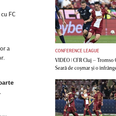
 cu FC
or a
CONFERENCE LEAGUE
r.
VIDEO | CFR Cluj – Tromso 
Seară de coşmar şi o înfrânge
oarte
.