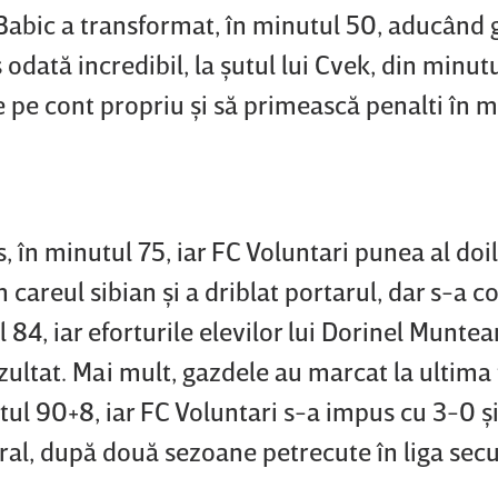
ar Babic a transformat, în minutul 50, aducând
odată incredibil, la şutul lui Cvek, din minutu
e pe cont propriu şi să primească penalti în m
s, în minutul 75, iar FC Voluntari punea al doi
n careul sibian şi a driblat portarul, dar s-a 
l 84, iar eforturile elevilor lui Dorinel Munte
ultat. Mai mult, gazdele au marcat la ultima 
tul 90+8, iar FC Voluntari s-a impus cu 3-0 ş
eral, după două sezoane petrecute în liga sec