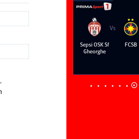
Vs
Vs
epsi OSK Sf
FCSB
UTA Arad
Rapid
Gheorghe
,
n