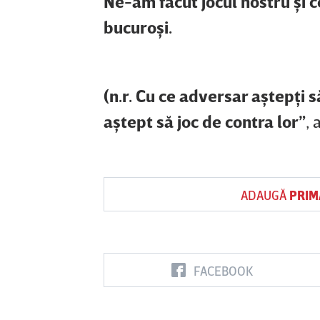
Ne-am făcut jocul nostru şi 
bucuroşi.
(n.r. Cu ce adversar aştepţi s
aştept să joc de contra lor”
,
ADAUGĂ
PRIM
FACEBOOK