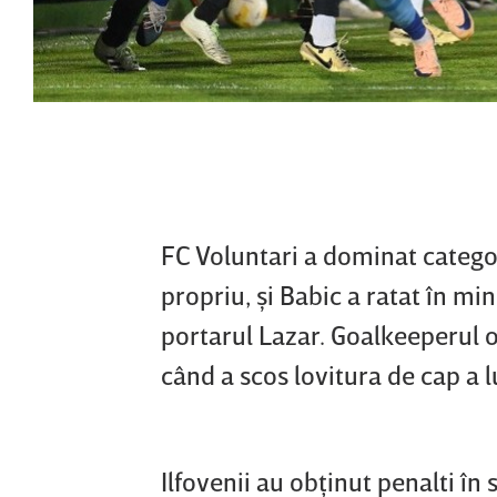
FC Voluntari a dominat catego
propriu, şi Babic a ratat în mi
portarul Lazar. Goalkeeperul o
când a scos lovitura de cap a lu
Ilfovenii au obţinut penalti în