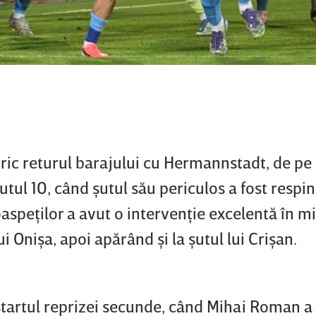
ric returul barajului cu Hermannstadt, de pe
nutul 10, când şutul său periculos a fost respi
aspeţilor a avut o intervenţie excelentă în m
i Onişa, apoi apărând şi la şutul lui Crişan.
 startul reprizei secunde, când Mihai Roman a 