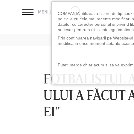
CAUTĂ
MENIU
COMPANIA utilizeaza fisiere de tip cooki
politicile cu cele mai recente modificar
datelor cu caracter personal si privind l
necesar pentru a citi si intelege continutu
Prin continuarea navigarii pe Website-ul n
modifica in orice moment setarile acestor
Puteti merge chiar acum si sa va exprimat
FOTBALISTUL 
ULUI A FĂCUT 
EI"