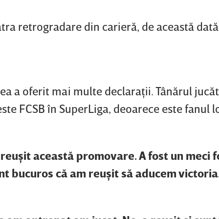
tra retrogradare din carieră, de această dată
a a oferit mai multe declaraţii. Tânărul jucăt
ste FCSB în SuperLiga, deoarece este fanul lo
reuşit această promovare. A fost un meci f
nt bucuros că am reuşit să aducem victoria