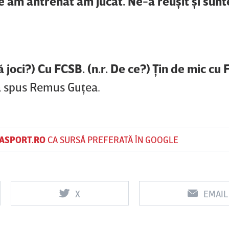
ce am antrenat am jucat. Ne-a reuşit şi sun
ă joci?) Cu FCSB. (n.r. De ce?) Ţin de mic cu 
 a spus Remus Guţea.
ASPORT.RO
CA SURSĂ PREFERATĂ ÎN GOOGLE
X
EMAIL