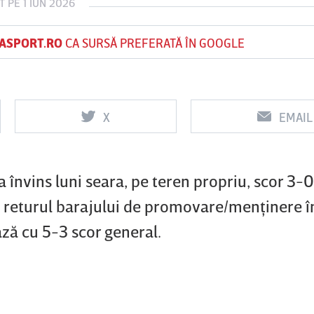
T
PE 1 IUN 2026
ASPORT.RO
CA SURSĂ PREFERATĂ ÎN GOOGLE
Vs
FC Botoşani
Corvinul
S
Hunedoara
X
EMAIL
 învins luni seara, pe teren propriu, scor 3-0
 returul barajului de promovare/menţinere î
ză cu 5-3 scor general.