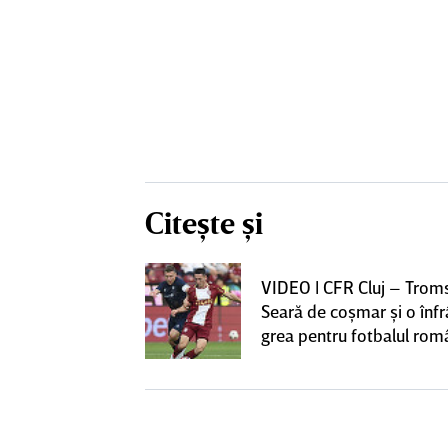
Citește și
iversitatea
VIDEO | CFR Cluj – Trom
pioana României
Seară de coşmar şi o înf
 iniţiativa în
grea pentru fotbalul ro