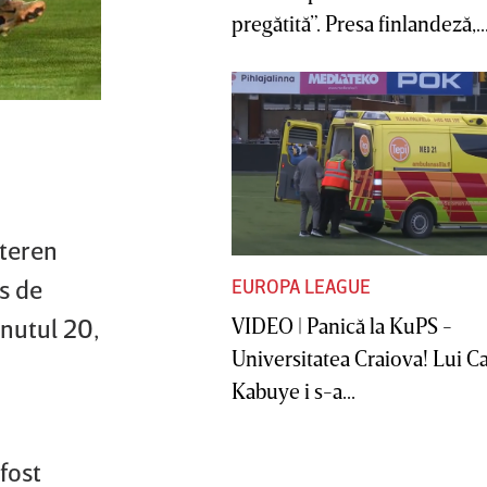
pregătită”. Presa finlandeză,..
 teren
ns de
EUROPA LEAGUE
VIDEO | Panică la KuPS -
inutul 20,
Universitatea Craiova! Lui C
Kabuye i s-a...
fost