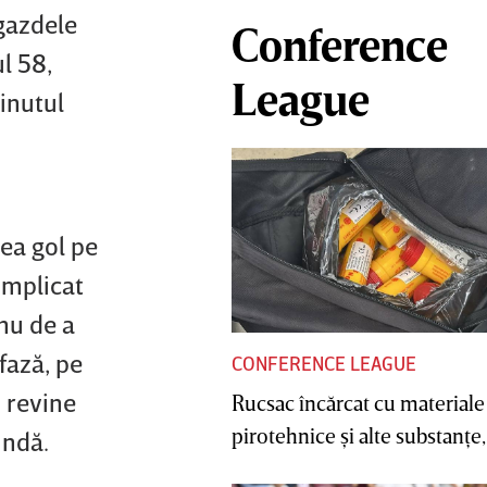
 gazdele
Conference
l 58,
League
inutul
lea gol pe
complicat
anu de a
fază, pe
CONFERENCE LEAGUE
i revine
Rucsac încărcat cu materiale
pirotehnice şi alte substanţe, 
undă.