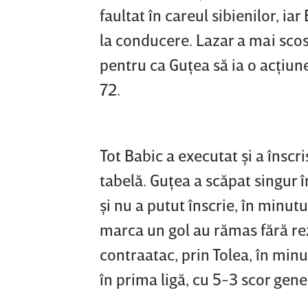
faultat în careul sibienilor, i
la conducere. Lazar a mai scos 
pentru ca Guţea să ia o acţiun
72.
Tot Babic a executat şi a înscri
tabelă. Guţea a scăpat singur î
şi nu a putut înscrie, în minutu
marca un gol au rămas fără rez
contraatac, prin Tolea, în minu
în prima ligă, cu 5-3 scor gen