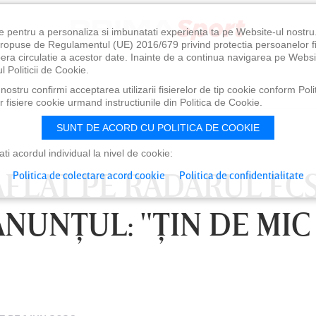
e pentru a personaliza si imbunatati experienta ta pe Website-ul nostr
i propuse de Regulamentul (UE) 2016/679 privind protectia persoanelor f
ibera circulatie a acestor date. Inainte de a continua navigarea pe Websi
l Politicii de Cookie.
ostru confirmi acceptarea utilizarii fisierelor de tip cookie conform Polit
 fisiere cookie urmand instructiunile din Politica de Cookie.
SUNT DE ACORD CU POLITICA DE COOKIE
i acordul individual la nivel de cookie:
AFLAT PE RADARUL FC
Politica de colectare acord cookie
Politica de confidentialitate
ANUNŢUL: "ŢIN DE MIC
LUNI 10 AUG, 18:30
LU