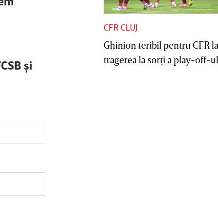
tem
CFR CLUJ
Ghinion teribil pentru CFR l
tragerea la sorţi a play-off-ul
FCSB şi