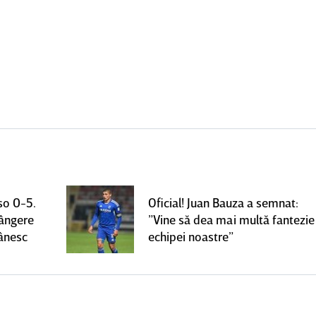
so 0-5.
Oficial! Juan Bauza a semnat:
rângere
”Vine să dea mai multă fantezie
mânesc
echipei noastre”