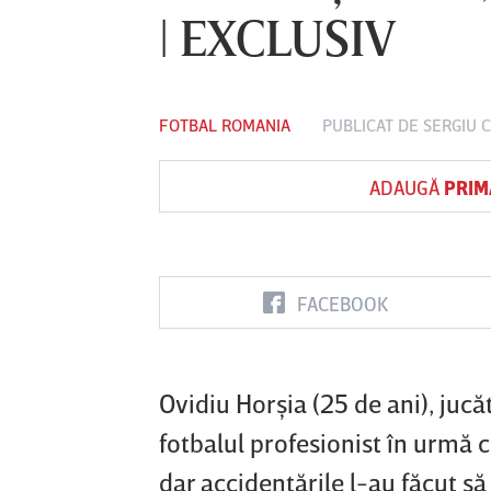
| EXCLUSIV
Vs
FOTBAL ROMANIA
PUBLICAT DE
SERGIU 
FC Botoşani
Corvinul
Sepsi OSK S
Hunedoara
Gheorghe
ADAUGĂ
PRIM
FACEBOOK
Ovidiu Horşia (25 de ani), jucă
fotbalul profesionist în urmă 
dar accidentările l-au făcut să