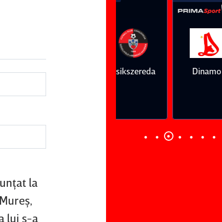
Vs
Vs
Farul
Csikszereda
Dinamo
FC Volunt
Constanţa
unţat la
.Mureş,
 lui s-a