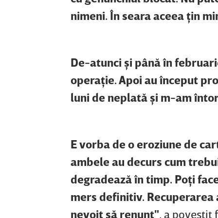
nimeni. În seara aceea ţin m
De-atunci şi până în februar
operaţie. Apoi au început p
luni de neplată şi m-am întor
E vorba de o eroziune de cart
ambele au decurs cum trebuie,
degradează în timp. Poţi face
mers definitiv. Recuperarea a
nevoit să renunţ"
, a povestit