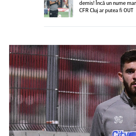
ă revină la CFR
demis! Încă un nume mar
CFR Cluj ar putea fi OUT