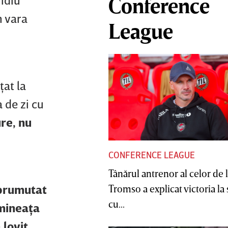
Conference
n vara
League
ţat la
 de zi cu
ure, nu
CONFERENCE LEAGUE
Tânărul antrenor al celor de 
mprumutat
Tromso a explicat victoria la
cu...
imineaţa
 lovit