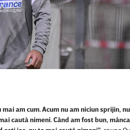
nu mai am cum. Acum nu am niciun sprijin, n
 mai caută nimeni. Când am fost bun, mânca
d eşti jos, nu te mai caută nimeni"
, spune Ov