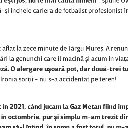
ă-şi încheie cariera de fotbalist profesionist î
t aflat la zece minute de Târgu Mureş. A renun
ri la genunchi care îl macină şi acum în viaţa
eză. O alergare uşoară pot, dar două-trei t
 Ironia sorţii - nu s-a accidentat pe teren!
 în 2021, când jucam la Gaz Metan fiind î
în octombrie, pur şi simplu m-am trezit d
am să-l întind, în somn a fost totul, nu m-a