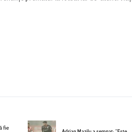
 fie
Adrian Mazilu a semnat: ”Este