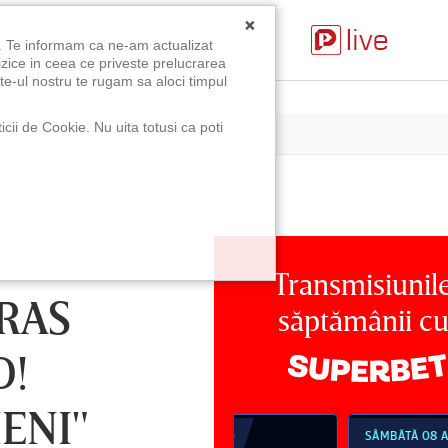
×
u. Te informam ca ne-am actualizat
izice in ceea ce priveste prelucrarea
te-ul nostru te rugam sa aloci timpul
icii de Cookie. Nu uita totusi ca poti
Transmisiunil
TRAS
săptămânii c
D!
ENI"
MBĂTĂ 08 AUG, 18:30
SÂMBĂTĂ 08 AUG, 21:30