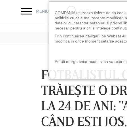
CAUTĂ
MENIU
COMPANIA utilizeaza fisiere de tip cooki
politicile cu cele mai recente modificar
datelor cu caracter personal si privind l
necesar pentru a citi si intelege continutu
Prin continuarea navigarii pe Website-ul n
modifica in orice moment setarile acestor
Puteti merge chiar acum si sa va exprimat
FOTBALISTUL 
TRĂIEŞTE O D
LA 24 DE ANI
CÂND EŞTI JOS
LUNI 10 AUG, 18:30
LUNI 10 AUG, 21:3