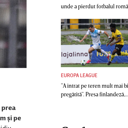
unde a pierdut fotbalul român
EUROPA LEAGUE
”A intrat pe teren mult mai b
pregătită”. Presa finlandeză,..
u prea
m şi pe
idiu