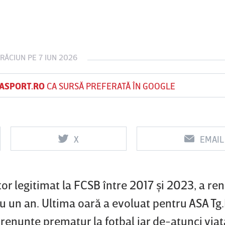
Vs
Vs
CRĂCIUN
PE 7 IUN 2026
f
FCSB
UTA Arad
Rapid
ASPORT.RO
CA SURSĂ PREFERATĂ ÎN GOOGLE
X
EMAIL
tor legitimat la FCSB între 2017 şi 2023, a ren
cu un an. Ultima oară a evoluat pentru ASA Tg
 renunţe prematur la fotbal iar de-atunci viaţa