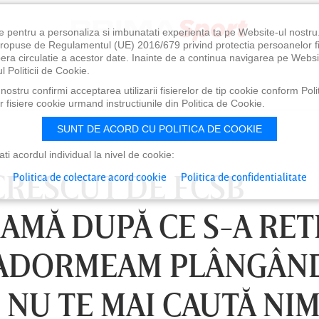
e pentru a personaliza si imbunatati experienta ta pe Website-ul nostr
i propuse de Regulamentul (UE) 2016/679 privind protectia persoanelor f
ibera circulatie a acestor date. Inainte de a continua navigarea pe Websi
l Politicii de Cookie.
ostru confirmi acceptarea utilizarii fisierelor de tip cookie conform Polit
 fisiere cookie urmand instructiunile din Politica de Cookie.
SUNT DE ACORD CU POLITICA DE COOKIE
i acordul individual la nivel de cookie:
CRESCUT DE FCSB
Politica de colectare acord cookie
Politica de confidentialitate
RAMĂ DUPĂ CE S-A RE
: "ADORMEAM PLÂNGÂN
, NU TE MAI CAUTĂ NIM
0
VINERI 07 AUG, 21:00
SÂ