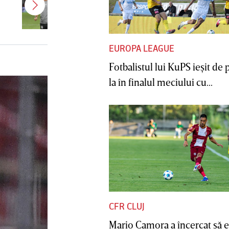
CFR Cluj! Alţi 3 jucători sunt OUT
EUROPA LEAGUE
Fotbalistul lui KuPS ieşit de 
la în finalul meciului cu...
CFR CLUJ
Mario Camora a încercat să e