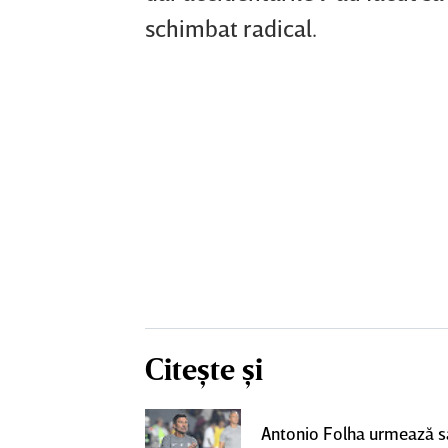
schimbat radical.
Citește și
eacţie după ce
Antonio Folha urmează să