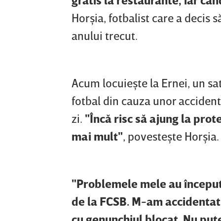
Horşia, fotbalist care a decis s
anului trecut.
Acum locuieşte la Ernei, un sa
fotbal din cauza unor accidentă
zi.
"Încă risc să ajung la prot
mai mult"
, povesteşte Horşia.
"Problemele mele au început
de la FCSB. M-am accidentat 
cu genunchiul blocat. Nu pute