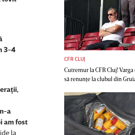
ă
m 3-4
CFR CLUJ
Cutremur la CFR Cluj! Varga 
să renunţe la clubul din Gruia 
eraţii,
 n-a
i am fost
ide la