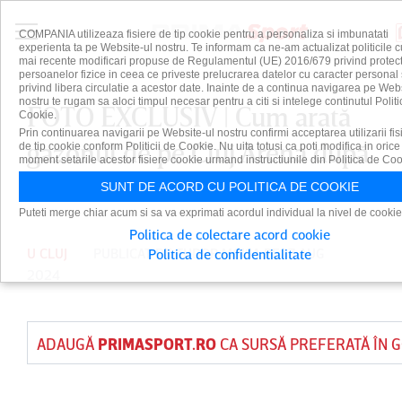
COMPANIA utilizeaza fisiere de tip cookie pentru a personaliza si imbunatati
experienta ta pe Website-ul nostru. Te informam ca ne-am actualizat politicile c
mai recente modificari propuse de Regulamentul (UE) 2016/679 privind protect
persoanelor fizice in ceea ce priveste prelucrarea datelor cu caracter personal 
privind libera circulatie a acestor date. Inainte de a continua navigarea pe Web
nostru te rugam sa aloci timpul necesar pentru a citi si intelege continutul Politi
FOTO EXCLUSIV | Cum arată
Cookie.
Prin continuarea navigarii pe Website-ul nostru confirmi acceptarea utilizarii fis
gazonul de pe Cluj Arena după
de tip cookie conform Politicii de Cookie. Nu uita totusi ca poti modifica in orice
moment setarile acestor fisiere cookie urmand instructiunile din Politica de Coo
Untold
SUNT DE ACORD CU POLITICA DE COOKIE
Puteti merge chiar acum si sa va exprimati acordul individual la nivel de cookie
Politica de colectare acord cookie
U CLUJ
PUBLICAT DE
TUDOR MOISA
PE 17 AUG
Politica de confidentialitate
2024
ADAUGĂ
PRIMASPORT.RO
CA SURSĂ PREFERATĂ ÎN 