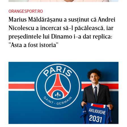
ORANGESPORT.RO
Marius Măldărăşanu a susţinut că Andrei
Nicolescu a încercat să-l păcălească, iar
preşedintele lui Dinamo i-a dat replica:
”Asta a fost istoria”