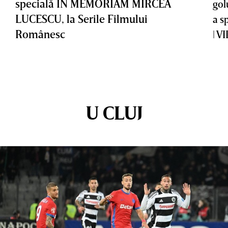
specială IN MEMORIAM MIRCEA
gol
LUCESCU, la Serile Filmului
a s
Românesc
| V
U CLUJ