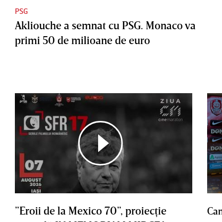
PSG
Akliouche a semnat cu PSG. Monaco va
primi 50 de milioane de euro
”Eroii de la Mexico 70”, proiecţie
Cam