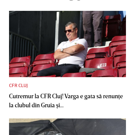
CFR CLUJ
Cutremur la CFR Cluj! Varga e gata să renunţe
la clubul din Gruia şi...