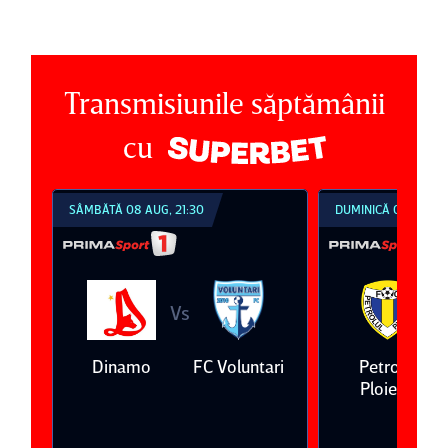
Transmisiunile săptămânii
cu
SÂMBĂTĂ 08 AUG, 21:30
DUMINICĂ 09 AUG, 1
Vs
V
eda
Dinamo
FC Voluntari
Petrolul
Ploieşti