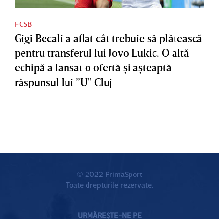
FCSB
Gigi Becali a aflat cât trebuie să plătească
pentru transferul lui Jovo Lukic. O altă
echipă a lansat o ofertă şi aşteaptă
răspunsul lui ”U” Cluj
© 2022 PrimaSport
Toate drepturile rezervate.
URMĂREȘTE-NE PE