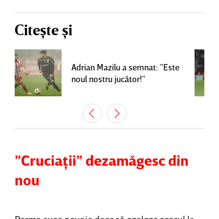
Citește și
Adrian Mazilu a semnat: ”Este
noul nostru jucător!”
”Cruciaţii” dezamăgesc din
nou
Parma avea nevoie doar să egaleze scorul la