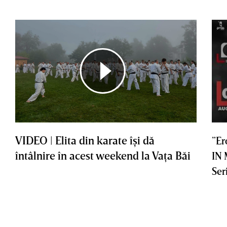
VIDEO | Elita din karate îşi dă
”Er
întâlnire în acest weekend la Vaţa Băi
IN
Ser