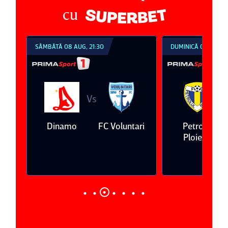
cu
SÂMBĂTĂ 08 AUG, 21:30
DUMINICĂ 09 AUG, 1
Vs
V
eda
Dinamo
FC Voluntari
Petrolul
Ploieşti