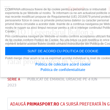
COMPANIA utilizeaza fisiere de tip cookie pentru a personaliza si imbunatati
experienta ta pe Website-ul nostru. Te informam ca ne-am actualizat politicile c
mai recente modificari propuse de Regulamentul (UE) 2016/679 privind protect
persoanelor fizice in ceea ce priveste prelucrarea datelor cu caracter personal 
privind libera circulatie a acestor date. Inainte de a continua navigarea pe Web
nostru te rugam sa aloci timpul necesar pentru a citi si intelege continutul Politi
FOTO ǀ Legendarul Buffon a
Cookie.
Prin continuarea navigarii pe Website-ul nostru confirmi acceptarea utilizarii fis
privit cu amărăciune neputinţa
de tip cookie conform Politicii de Cookie. Nu uita totusi ca poti modifica in orice
moment setarile acestor fisiere cookie urmand instructiunile din Politica de Coo
lui Man şi Mihăilă! Parma a
SUNT DE ACORD CU POLITICA DE COOKIE
Puteti merge chiar acum si sa va exprimati acordul individual la nivel de cookie
ratat promovarea în Serie A
Politica de colectare acord cookie
Politica de confidentialitate
SERIE A
PUBLICAT DE
EMANOIL URSACHE
PE 4 IUN
2023
ADAUGĂ
PRIMASPORT.RO
CA SURSĂ PREFERATĂ ÎN 