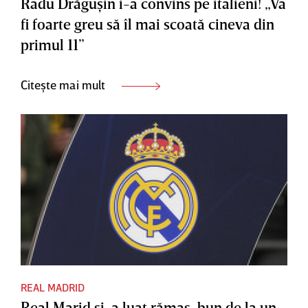
Radu Drăguşin i-a convins pe italieni! „Va
fi foarte greu să îl mai scoată cineva din
primul 11”
Citește mai mult
REAL MADRID
Real Marid şi-a luat rămas-bun de la un