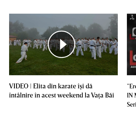
VIDEO | Elita din karate îşi dă
”Er
întâlnire în acest weekend la Vaţa Băi
IN
Ser