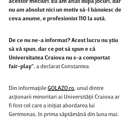
acestor meciuri. Eu am aflat după jocuri, dar
nu am absolut nici un motiv să-l bănuiesc de
ceva anume, e profesionist 110 la sută.
De ce nu ne-a informat? Acest lucru nu ştiu
să vă spun, dar ce pot să spun e că
Universitatea Craiova nu s-a comportat
fair-play”
, a declarat Constantea.
Din informaţiile
GOLAZO.ro
, unul dintre
acţionarii minoritari ai Universităţii Craiova ar
fi fost cel care a iniţiat abordarea lui
Gertmonas, în prima săptămână din luna mai.