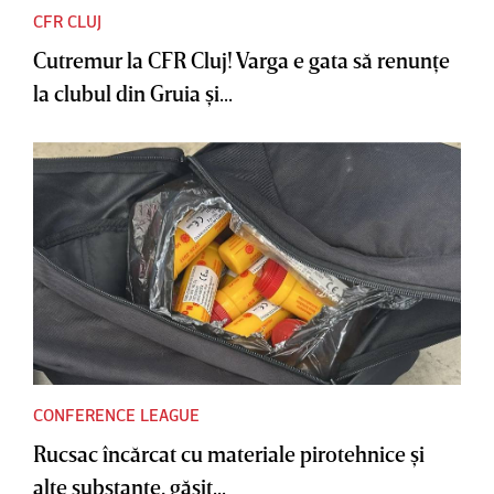
CFR CLUJ
Cutremur la CFR Cluj! Varga e gata să renunţe
la clubul din Gruia şi...
CONFERENCE LEAGUE
Rucsac încărcat cu materiale pirotehnice şi
alte substanţe, găsit...