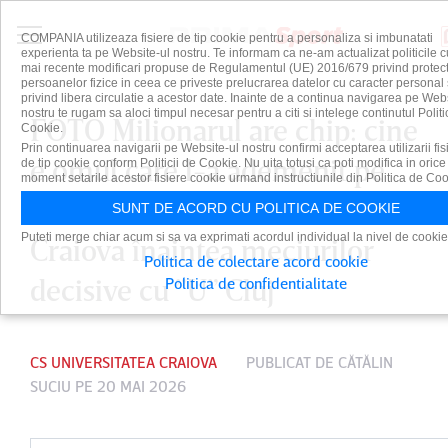
COMPANIA utilizeaza fisiere de tip cookie pentru a personaliza si imbunatati
experienta ta pe Website-ul nostru. Te informam ca ne-am actualizat politicile c
mai recente modificari propuse de Regulamentul (UE) 2016/679 privind protect
persoanelor fizice in ceea ce priveste prelucrarea datelor cu caracter personal 
privind libera circulatie a acestor date. Inainte de a continua navigarea pe Web
nostru te rugam sa aloci timpul necesar pentru a citi si intelege continutul Politi
FOTO Milionarul are chip: cine
Cookie.
Prin continuarea navigarii pe Website-ul nostru confirmi acceptarea utilizarii fis
e omul care l-a ademenit pe
de tip cookie conform Politicii de Cookie. Nu uita totusi ca poti modifica in orice
moment setarile acestor fisiere cookie urmand instructiunile din Politica de Coo
Gertmonas la Universitatea
SUNT DE ACORD CU POLITICA DE COOKIE
Puteti merge chiar acum si sa va exprimati acordul individual la nivel de cookie
Craiova înaintea meciurilor
Politica de colectare acord cookie
decisive cu ”U” Cluj
Politica de confidentialitate
CS UNIVERSITATEA CRAIOVA
PUBLICAT DE
CĂTĂLIN
SUCIU
PE 20 MAI 2026