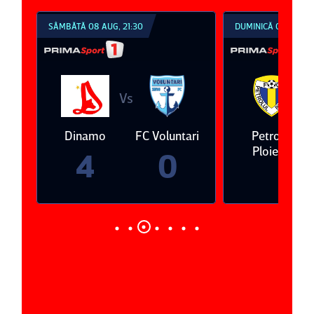
SÂMBĂTĂ 08 AUG, 21:30
DUMINICĂ 09 AUG, 18:
Vs
Vs
a
Dinamo
FC Voluntari
Petrolul
Ploieşti
4
0