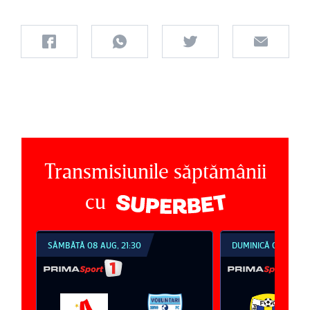
Transmisiunile săptămânii
cu
SÂMBĂTĂ 08 AUG, 21:30
DUMINICĂ 09 AUG, 1