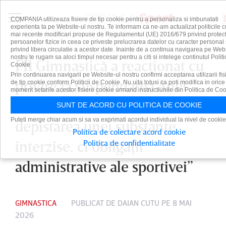
COMPANIA utilizeaza fisiere de tip cookie pentru a personaliza si imbunatati
experienta ta pe Website-ul nostru. Te informam ca ne-am actualizat politicile c
mai recente modificari propuse de Regulamentul (UE) 2016/679 privind protect
persoanelor fizice in ceea ce priveste prelucrarea datelor cu caracter personal 
privind libera circulatie a acestor date. Inainte de a continua navigarea pe Web
nostru te rugam sa aloci timpul necesar pentru a citi si intelege continutul Politi
FR Gimnastică a reacţionat cu
Cookie.
Prin continuarea navigarii pe Website-ul nostru confirmi acceptarea utilizarii fis
privire la suspendarea Anei
de tip cookie conform Politicii de Cookie. Nu uita totusi ca poti modifica in orice
moment setarile acestor fisiere cookie urmand instructiunile din Politica de Coo
Maria Bărbosu. ”Nu vizează
SUNT DE ACORD CU POLITICA DE COOKIE
Puteti merge chiar acum si sa va exprimati acordul individual la nivel de cookie
depistarea unei substanţe
Politica de colectare acord cookie
interzise, ci obligaţii
Politica de confidentialitate
administrative ale sportivei”
GIMNASTICA
PUBLICAT DE
DAIAN CUTU
PE 8 MAI
2026