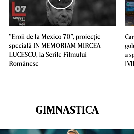
”Eroii de la Mexico 70”, proiecţie
Cam
specială IN MEMORIAM MIRCEA
gol
LUCESCU, la Serile Filmului
a s
Românesc
| V
GIMNASTICA