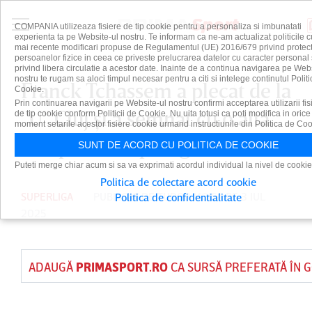
COMPANIA utilizeaza fisiere de tip cookie pentru a personaliza si imbunatati
experienta ta pe Website-ul nostru. Te informam ca ne-am actualizat politicile c
mai recente modificari propuse de Regulamentul (UE) 2016/679 privind protect
persoanelor fizice in ceea ce priveste prelucrarea datelor cu caracter personal 
privind libera circulatie a acestor date. Inainte de a continua navigarea pe Web
nostru te rugam sa aloci timpul necesar pentru a citi si intelege continutul Politi
Franck Tchassem a plecat de la
Cookie.
Prin continuarea navigarii pe Website-ul nostru confirmi acceptarea utilizarii fis
"U" Cluj şi a semnat cu o altă
de tip cookie conform Politicii de Cookie. Nu uita totusi ca poti modifica in orice
moment setarile acestor fisiere cookie urmand instructiunile din Politica de Coo
echipă din Superliga
SUNT DE ACORD CU POLITICA DE COOKIE
Puteti merge chiar acum si sa va exprimati acordul individual la nivel de cookie
Politica de colectare acord cookie
SUPERLIGA
PUBLICAT DE
TUDOR MOISA
PE 3 IUL
Politica de confidentialitate
2025
ADAUGĂ
PRIMASPORT.RO
CA SURSĂ PREFERATĂ ÎN 