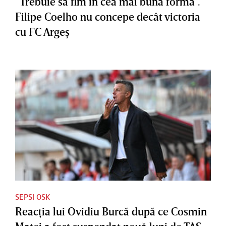
”Trebuie să fim în cea mai bună formă”.
Filipe Coelho nu concepe decât victoria
cu FC Argeş
SEPSI OSK
Reacţia lui Ovidiu Burcă după ce Cosmin