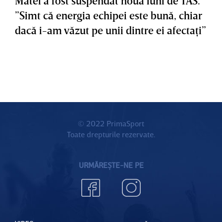
Matei a fost suspendat nouă luni de TAS.
”Simt că energia echipei este bună, chiar
dacă i-am văzut pe unii dintre ei afectaţi”
© 2022 PrimaSport
Toate drepturile rezervate.
URMĂREȘTE-NE PE