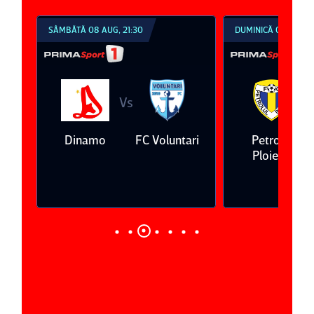
SÂMBĂTĂ 08 AUG, 21:30
DUMINICĂ 09 AUG, 1
Vs
V
eda
Dinamo
FC Voluntari
Petrolul
Ploieşti