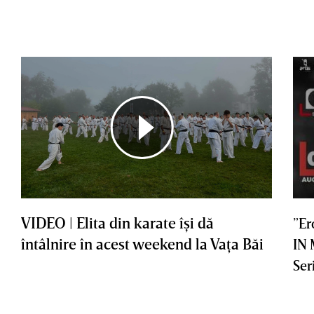
VIDEO | Elita din karate îşi dă
”Er
întâlnire în acest weekend la Vaţa Băi
IN
Ser