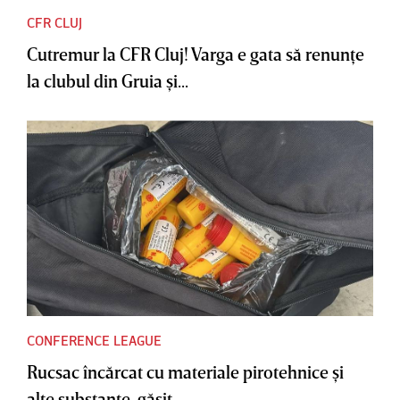
CFR CLUJ
Cutremur la CFR Cluj! Varga e gata să renunţe
la clubul din Gruia şi...
CONFERENCE LEAGUE
Rucsac încărcat cu materiale pirotehnice şi
alte substanţe, găsit...