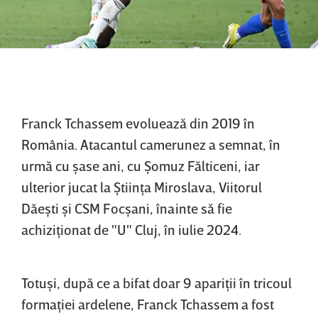
Franck Tchassem evoluează din 2019 în
România. Atacantul camerunez a semnat, în
urmă cu şase ani, cu Şomuz Fălticeni, iar
ulterior jucat la Ştiinţa Miroslava, Viitorul
Dăeşti şi CSM Focşani, înainte să fie
achiziţionat de "U" Cluj, în iulie 2024.
Totuşi, după ce a bifat doar 9 apariţii în tricoul
formaţiei ardelene, Franck Tchassem a fost