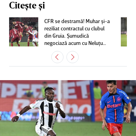
Citește și
CFR se destramă! Muhar şi-a
reziliat contractul cu clubul
din Gruia. Şumudică
negociază acum cu Neluţu
Varga, care mai are o
variantă pentru banca tehnică
| EXCLUSIV