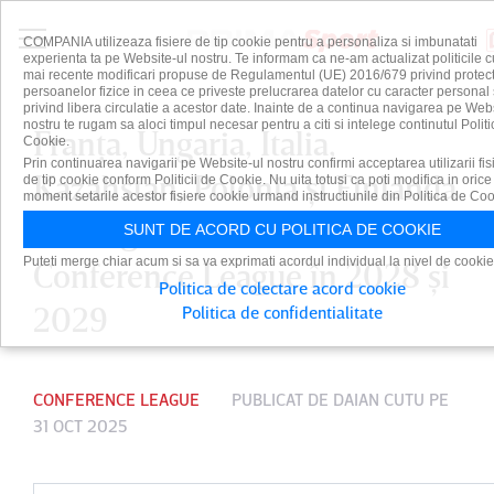
COMPANIA utilizeaza fisiere de tip cookie pentru a personaliza si imbunatati
experienta ta pe Website-ul nostru. Te informam ca ne-am actualizat politicile c
mai recente modificari propuse de Regulamentul (UE) 2016/679 privind protect
persoanelor fizice in ceea ce priveste prelucrarea datelor cu caracter personal 
privind libera circulatie a acestor date. Inainte de a continua navigarea pe Web
nostru te rugam sa aloci timpul necesar pentru a citi si intelege continutul Politi
Franţa, Ungaria, Italia,
Cookie.
Prin continuarea navigarii pe Website-ul nostru confirmi acceptarea utilizarii fis
Kazahstan, Polonia şi Finlanda
de tip cookie conform Politicii de Cookie. Nu uita totusi ca poti modifica in orice
moment setarile acestor fisiere cookie urmand instructiunile din Politica de Coo
vor să găzduiască finalele
SUNT DE ACORD CU POLITICA DE COOKIE
Puteti merge chiar acum si sa va exprimati acordul individual la nivel de cookie
Conference League în 2028 şi
Politica de colectare acord cookie
2029
Politica de confidentialitate
CONFERENCE LEAGUE
PUBLICAT DE
DAIAN CUTU
PE
31 OCT 2025