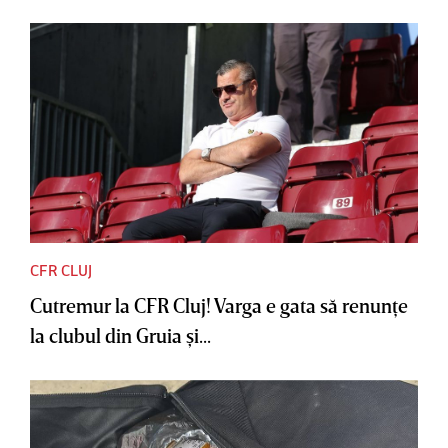
CFR CLUJ
Cutremur la CFR Cluj! Varga e gata să renunţe
la clubul din Gruia şi...