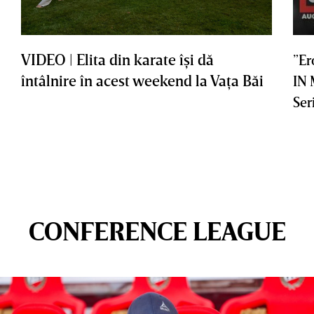
VIDEO | Elita din karate îşi dă
”Er
întâlnire în acest weekend la Vaţa Băi
IN
Ser
CONFERENCE LEAGUE