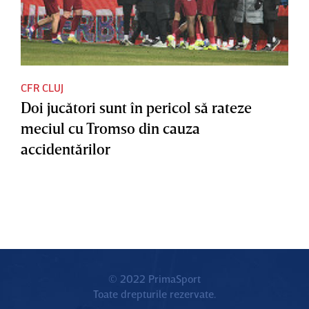
CFR CLUJ
Doi jucători sunt în pericol să rateze
meciul cu Tromso din cauza
accidentărilor
© 2022 PrimaSport
Toate drepturile rezervate.