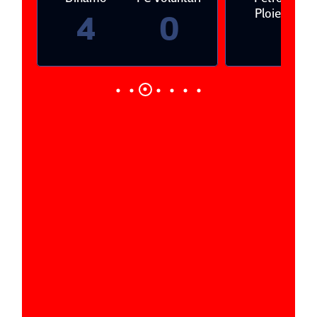
Ploieşti
4
0