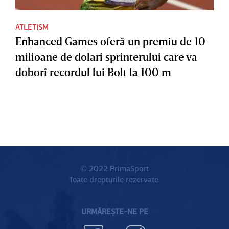
ATLETISM
Enhanced Games oferă un premiu de 10
milioane de dolari sprinterului care va
doborî recordul lui Bolt la 100 m
© 2022 PrimaSport
Toate drepturile rezervate.
URMĂREȘTE-NE PE