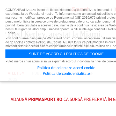
COMPANIA utilizeaza fisiere de tip cookie pentru a personaliza si imbunatati
experienta ta pe Website-ul nostru. Te informam ca ne-am actualizat politicile c
mai recente modificari propuse de Regulamentul (UE) 2016/679 privind protect
persoanelor fizice in ceea ce priveste prelucrarea datelor cu caracter personal 
privind libera circulatie a acestor date. Inainte de a continua navigarea pe Web
nostru te rugam sa aloci timpul necesar pentru a citi si intelege continutul Politi
Fred Kerley, arestat la Miami,
Cookie.
Prin continuarea navigarii pe Website-ul nostru confirmi acceptarea utilizarii fis
după o altercaţie cu poliţia, a
de tip cookie conform Politicii de Cookie. Nu uita totusi ca poti modifica in orice
moment setarile acestor fisiere cookie urmand instructiunile din Politica de Coo
fost eliberat pe cauţiune
SUNT DE ACORD CU POLITICA DE COOKIE
Puteti merge chiar acum si sa va exprimati acordul individual la nivel de cookie
Politica de colectare acord cookie
ATLETISM
PUBLICAT DE
DAIAN CUTU
PE 5 IAN
Politica de confidentialitate
2025
ADAUGĂ
PRIMASPORT.RO
CA SURSĂ PREFERATĂ ÎN 