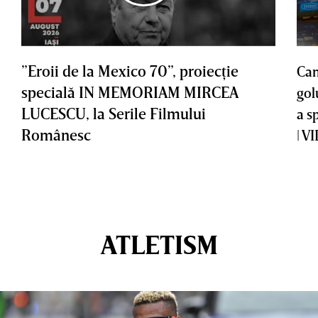
”Eroii de la Mexico 70”, proiecţie
Cam
specială IN MEMORIAM MIRCEA
gol
LUCESCU, la Serile Filmului
a s
Românesc
| V
ATLETISM