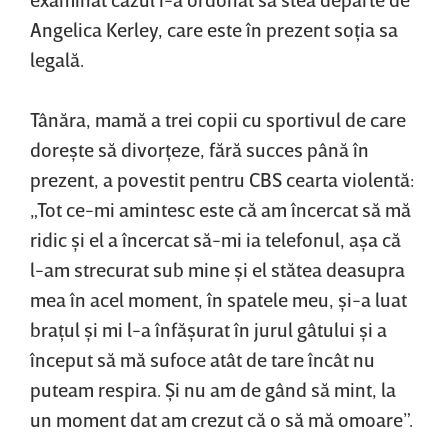
Angelica Kerley, care este în prezent soţia sa
legală.
Tânăra, mamă a trei copii cu sportivul de care
doreşte să divorţeze, fără succes până în
prezent, a povestit pentru CBS cearta violentă:
„Tot ce-mi amintesc este că am încercat să mă
ridic şi el a încercat să-mi ia telefonul, aşa că
l-am strecurat sub mine şi el stătea deasupra
mea în acel moment, în spatele meu, şi-a luat
braţul şi mi l-a înfăşurat în jurul gâtului şi a
început să mă sufoce atât de tare încât nu
puteam respira. Şi nu am de gând să mint, la
un moment dat am crezut că o să mă omoare”.