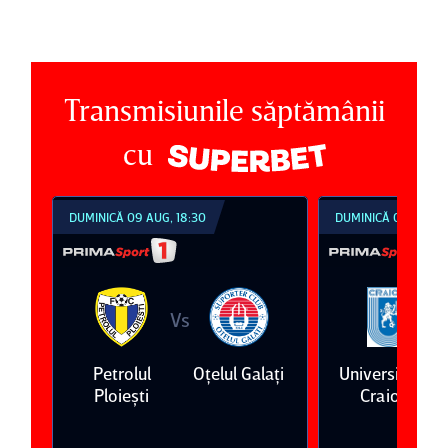
Transmisiunile săptămânii
cu
DUMINICĂ 09 AUG, 18:30
DUMINICĂ 09 AUG, 2
Vs
V
ari
Petrolul
Oţelul Galaţi
Universitatea
Ploieşti
Craiova