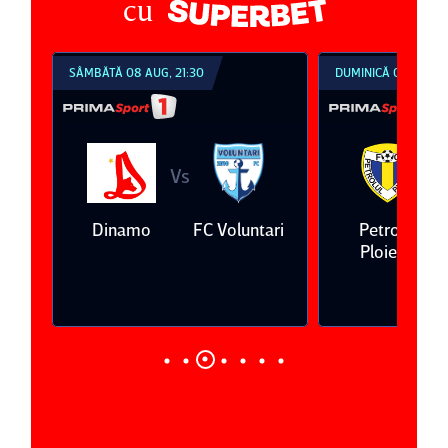
cu
SÂMBĂTĂ 08 AUG, 21:30
DUMINICĂ 09 AUG, 1
Vs
V
eda
Dinamo
FC Voluntari
Petrolul
Ploieşti