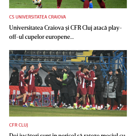
CS UNIVERSITATEA CRAIOVA
Universitatea Craiova şi CFR Cluj atacă play-
off-ul cupelor europene...
CFR CLUJ
Doi jucători sunt în pericol să rateze meciul cu