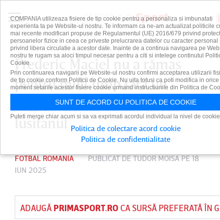
COMPANIA utilizeaza fisiere de tip cookie pentru a personaliza si imbunatati
experienta ta pe Website-ul nostru. Te informam ca ne-am actualizat politicile c
mai recente modificari propuse de Regulamentul (UE) 2016/679 privind protect
persoanelor fizice in ceea ce priveste prelucrarea datelor cu caracter personal 
privind libera circulatie a acestor date. Inainte de a continua navigarea pe Web
nostru te rugam sa aloci timpul necesar pentru a citi si intelege continutul Politi
Frederic Maciel nu a rămas
Cookie.
Prin continuarea navigarii pe Website-ul nostru confirmi acceptarea utilizarii fis
pentru mult timp fără un
de tip cookie conform Politicii de Cookie. Nu uita totusi ca poti modifica in orice
moment setarile acestor fisiere cookie urmand instructiunile din Politica de Coo
angajament! Cu cine a semnat
SUNT DE ACORD CU POLITICA DE COOKIE
Puteti merge chiar acum si sa va exprimati acordul individual la nivel de cookie
lusitanul
Politica de colectare acord cookie
Politica de confidentialitate
FOTBAL ROMANIA
PUBLICAT DE
TUDOR MOISA
PE 18
IUN 2025
ADAUGĂ
PRIMASPORT.RO
CA SURSĂ PREFERATĂ ÎN 