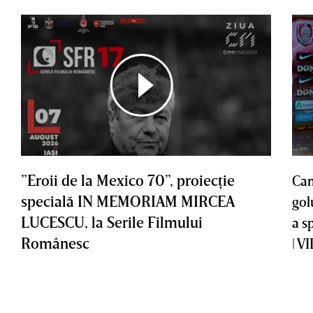
”Eroii de la Mexico 70”, proiecţie
Cam
specială IN MEMORIAM MIRCEA
gol
LUCESCU, la Serile Filmului
a s
Românesc
| V