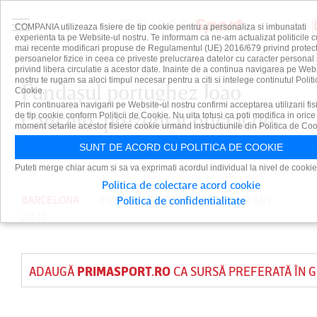
COMPANIA utilizeaza fisiere de tip cookie pentru a personaliza si imbunatati
experienta ta pe Website-ul nostru. Te informam ca ne-am actualizat politicile c
mai recente modificari propuse de Regulamentul (UE) 2016/679 privind protect
persoanelor fizice in ceea ce priveste prelucrarea datelor cu caracter personal 
privind libera circulatie a acestor date. Inainte de a continua navigarea pe Web
nostru te rugam sa aloci timpul necesar pentru a citi si intelege continutul Politi
Fundaşul portughez Joao
Cookie.
Prin continuarea navigarii pe Website-ul nostru confirmi acceptarea utilizarii fis
Cancelo, prezentat oficial de
de tip cookie conform Politicii de Cookie. Nu uita totusi ca poti modifica in orice
moment setarile acestor fisiere cookie urmand instructiunile din Politica de Coo
FC Barcelona
SUNT DE ACORD CU POLITICA DE COOKIE
Puteti merge chiar acum si sa va exprimati acordul individual la nivel de cookie
Politica de colectare acord cookie
BARCELONA
PUBLICAT DE
DAIAN CUTU
PE 13 IAN
Politica de confidentialitate
2026
ADAUGĂ
PRIMASPORT.RO
CA SURSĂ PREFERATĂ ÎN 