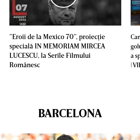
”Eroii de la Mexico 70”, proiecţie
Cam
specială IN MEMORIAM MIRCEA
gol
LUCESCU, la Serile Filmului
a s
Românesc
| V
BARCELONA