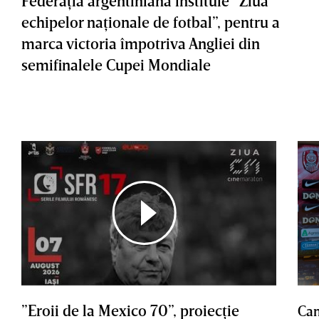
Federaţia argentiniană instituie “Ziua
echipelor naţionale de fotbal”, pentru a
marca victoria împotriva Angliei din
semifinalele Cupei Mondiale
”Eroii de la Mexico 70”, proiecţie
Cam