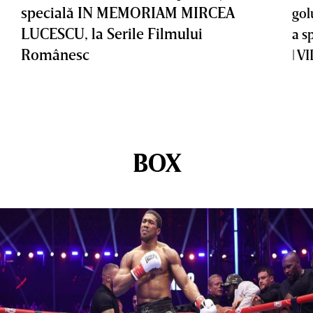
specială IN MEMORIAM MIRCEA
gol
LUCESCU, la Serile Filmului
a s
Românesc
| V
BOX