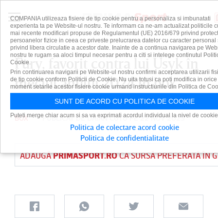
COMPANIA utilizeaza fisiere de tip cookie pentru a personaliza si imbunatati
experienta ta pe Website-ul nostru. Te informam ca ne-am actualizat politicile c
mai recente modificari propuse de Regulamentul (UE) 2016/679 privind protect
persoanelor fizice in ceea ce priveste prelucrarea datelor cu caracter personal 
privind libera circulatie a acestor date. Inainte de a continua navigarea pe Web
nostru te rugam sa aloci timpul necesar pentru a citi si intelege continutul Politi
Fury, favorit contra lui Usyk în
Cookie.
Prin continuarea navigarii pe Website-ul nostru confirmi acceptarea utilizarii fis
meciul anului 2024 în box
de tip cookie conform Politicii de Cookie. Nu uita totusi ca poti modifica in orice
moment setarile acestor fisiere cookie urmand instructiunile din Politica de Coo
SUNT DE ACORD CU POLITICA DE COOKIE
Puteti merge chiar acum si sa va exprimati acordul individual la nivel de cookie
BOX
PUBLICAT DE
DAIAN CUTU
PE 22 NOV 2023
Politica de colectare acord cookie
Politica de confidentialitate
ADAUGĂ
PRIMASPORT.RO
CA SURSĂ PREFERATĂ ÎN 