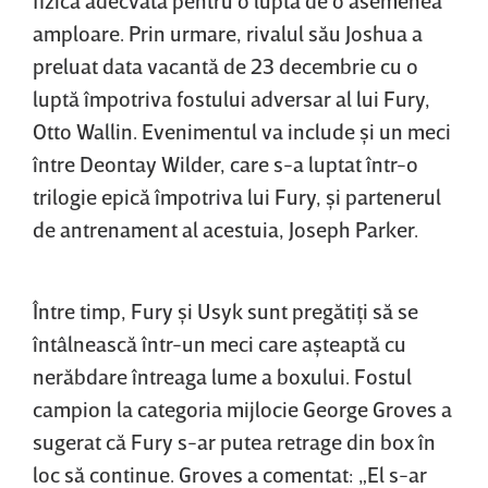
fizică adecvată pentru o luptă de o asemenea
amploare. Prin urmare, rivalul său Joshua a
preluat data vacantă de 23 decembrie cu o
luptă împotriva fostului adversar al lui Fury,
Otto Wallin. Evenimentul va include şi un meci
între Deontay Wilder, care s-a luptat într-o
trilogie epică împotriva lui Fury, şi partenerul
de antrenament al acestuia, Joseph Parker.
Între timp, Fury şi Usyk sunt pregătiţi să se
întâlnească într-un meci care aşteaptă cu
nerăbdare întreaga lume a boxului. Fostul
campion la categoria mijlocie George Groves a
sugerat că Fury s-ar putea retrage din box în
loc să continue. Groves a comentat: „El s-ar