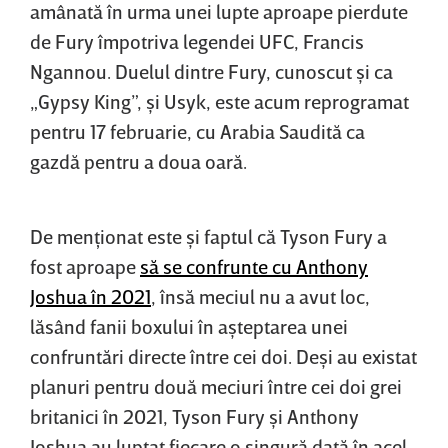
amânată în urma unei lupte aproape pierdute
de Fury împotriva legendei UFC, Francis
Ngannou. Duelul dintre Fury, cunoscut şi ca
„Gypsy King”, şi Usyk, este acum reprogramat
pentru 17 februarie, cu Arabia Saudită ca
gazdă pentru a doua oară.
De menţionat este şi faptul că Tyson Fury a
fost aproape
să se confrunte cu Anthony
Joshua în 2021
, însă meciul nu a avut loc,
lăsând fanii boxului în aşteptarea unei
confruntări directe între cei doi. Deşi au existat
planuri pentru două meciuri între cei doi grei
britanici în 2021, Tyson Fury şi Anthony
Joshua au luptat fiecare o singură dată în acel