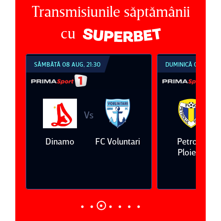
Transmisiunile săptămânii
cu
SÂMBĂTĂ 08 AUG, 21:30
DUMINICĂ 09 AUG, 1
Vs
V
eda
Dinamo
FC Voluntari
Petrolul
Ploieşti